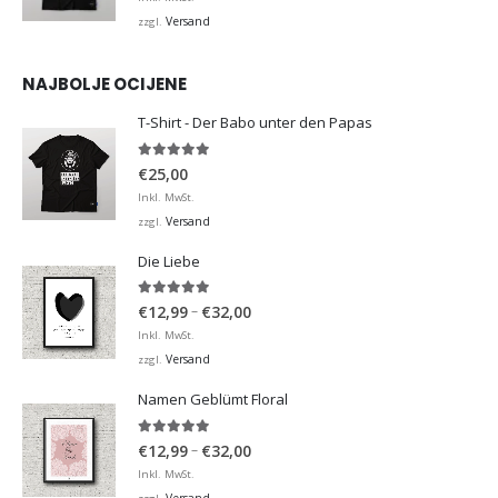
Versand
zzgl.
NAJBOLJE OCIJENE
T-Shirt - Der Babo unter den Papas
5.00
von 5
€
25,00
Inkl. MwSt.
Versand
zzgl.
Die Liebe
5.00
von 5
Preisspanne:
–
€
12,99
€
32,00
€12,99
Inkl. MwSt.
bis
Versand
zzgl.
€32,00
Namen Geblümt Floral
5.00
von 5
Preisspanne:
–
€
12,99
€
32,00
€12,99
Inkl. MwSt.
bis
Versand