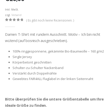
Inkl. MwSt.
zzgl.
Versand
( Es gibt noch keine Rezensionen. )
0
out of 5
Damen T-Shirt mit rundem Ausschnitt. Motiv – Ich bin nicht
wütend (auf bosnisch ausgeschrieben).
100% ringgesponnene, gekämmte Bio-Baumwolle – 160 g/m2
Single Jersey
Körperbetont geschnitten
Schulter-zu-Schulter Nackenband
Verstärkt durch Doppelnähte
Gewebtes FAIR4ALL Flaglabel in der linken Seitennaht
Bitte überprüfen Sie die untere Größentabelle um Ihre
ideale Größe zu finden.