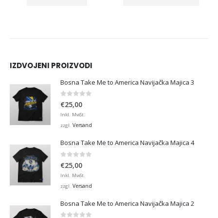
IZDVOJENI PROIZVODI
Bosna Take Me to America Navijačka Majica 3
0
von 5
€
25,00
Inkl. MwSt.
Versand
zzgl.
Bosna Take Me to America Navijačka Majica 4
0
von 5
€
25,00
Inkl. MwSt.
Versand
zzgl.
Bosna Take Me to America Navijačka Majica 2