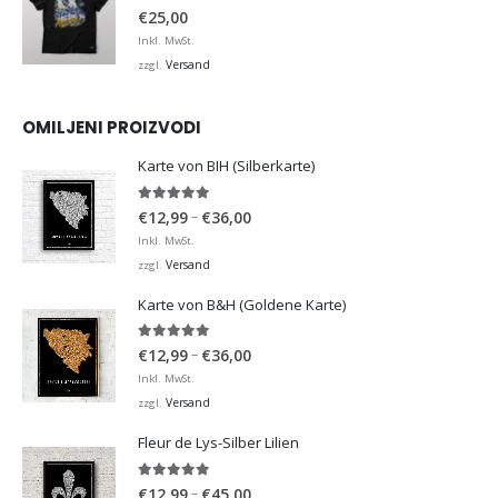
0
von 5
€
25,00
Inkl. MwSt.
Versand
zzgl.
OMILJENI PROIZVODI
Karte von BIH (Silberkarte)
4.92
von 5
Preisspanne:
–
€
12,99
€
36,00
€12,99
Inkl. MwSt.
bis
Versand
zzgl.
€36,00
Karte von B&H (Goldene Karte)
4.98
von 5
Preisspanne:
–
€
12,99
€
36,00
€12,99
Inkl. MwSt.
bis
Versand
zzgl.
€36,00
Fleur de Lys-Silber Lilien
4.95
von 5
Preisspanne:
–
€
12,99
€
45,00