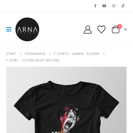
0
START
PRODAVNICA
T-SHIRTS
,
DAMEN
,
KLEIDER
T-SHIRT – ICH BIN NICHT WÜTEND