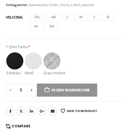
Schlagwörter:
Baumwolle
,
Feder
,
Shirts
,
t-shirt
,
wütend
VELICINA
3XL
4xl
L
M
S
Xl
Xs
Xxl
T-Shirt Farbe
*
Schwarz
Weiß
Grau meliert
IN DEN WARENKORB
ADD TO WISHLIST
COMPARE