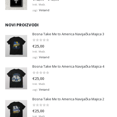
€12,99
Inkl. MwSt.
bis
Versand
zzgl.
€45,00
NOVI PROIZVODI
Bosna Take Me to America Navijačka Majica 3
0
von 5
€
25,00
Inkl. MwSt.
Versand
zzgl.
Bosna Take Me to America Navijačka Majica 4
0
von 5
€
25,00
Inkl. MwSt.
Versand
zzgl.
Bosna Take Me to America Navijačka Majica 2
0
von 5
€
25,00
Inkl. MwSt.