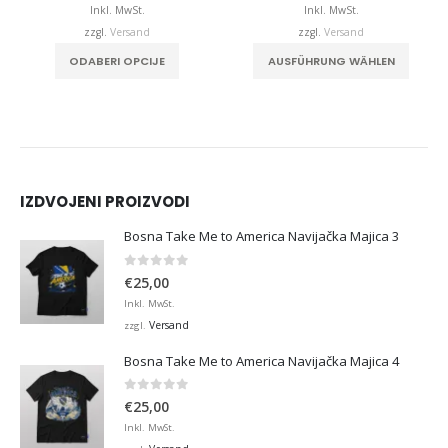
bis
bis
Inkl. MwSt.
Inkl. MwSt.
,00
€32,00
€32,0
zzgl.
Versand
zzgl.
Versand
. Die Optionen können auf der Produktseite gewählt werden
Dieses Produkt weist mehrere Varianten auf. Die Optionen können auf der Produktseite gewählt werden
Dieses Produkt weist mehrere Varianten auf. Die Optionen können auf der Produktseite
ODABERI OPCIJE
AUSFÜHRUNG WÄHLEN
IZDVOJENI PROIZVODI
Bosna Take Me to America Navijačka Majica 3
0
von 5
€
25,00
Inkl. MwSt.
Versand
zzgl.
Bosna Take Me to America Navijačka Majica 4
0
von 5
€
25,00
Inkl. MwSt.