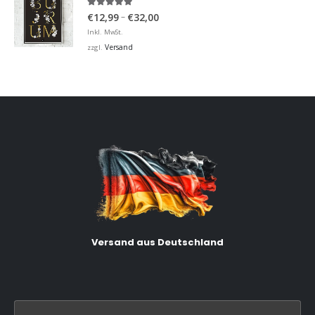
5.00
von 5
Preisspanne:
–
€
12,99
€
32,00
€12,99
Inkl. MwSt.
bis
Versand
zzgl.
€32,00
Versand aus Deutschland