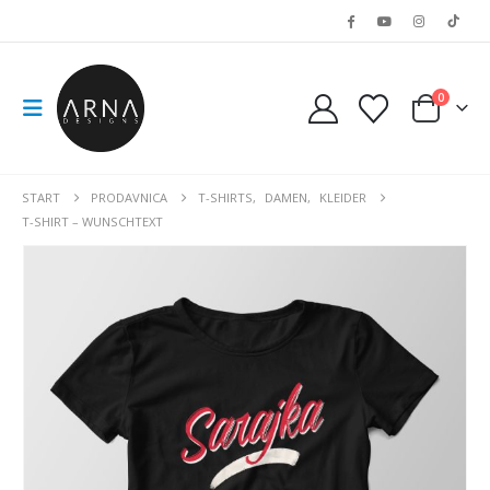
0
START
PRODAVNICA
T-SHIRTS
,
DAMEN
,
KLEIDER
T-SHIRT – WUNSCHTEXT