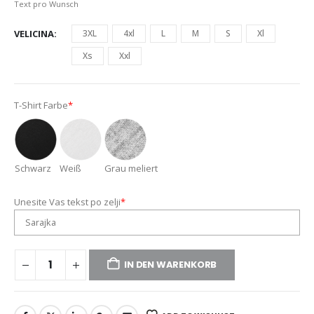
Text pro Wunsch
VELICINA
3XL
4xl
L
M
S
Xl
Xs
Xxl
T-Shirt Farbe
*
Schwarz
Weiß
Grau meliert
Unesite Vas tekst po zelji
*
IN DEN WARENKORB