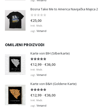
Versand
zzgl.
Bosna Take Me to America Navijačka Majica 2
0
von 5
€
25,00
Inkl. MwSt.
Versand
zzgl.
OMILJENI PROIZVODI
Karte von BIH (Silberkarte)
4.92
von 5
Preisspanne:
–
€
12,99
€
36,00
€12,99
Inkl. MwSt.
bis
Versand
zzgl.
€36,00
Karte von B&H (Goldene Karte)
4.98
von 5
Preisspanne:
–
€
12,99
€
36,00
€12,99
Inkl. MwSt.
bis
Versand
zzgl.