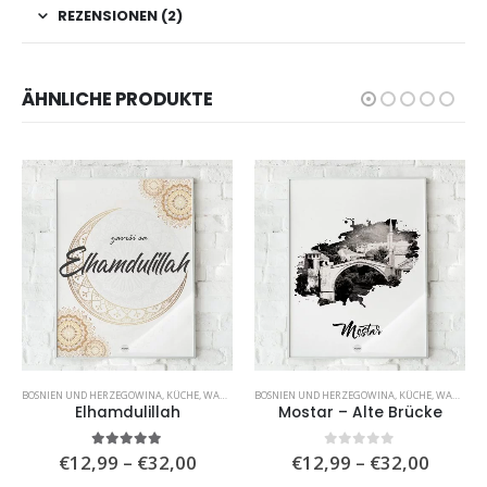
REZENSIONEN (2)
ÄHNLICHE PRODUKTE
BOSNIEN UND HERZEGOWINA
,
WOHNZIMMER
,
KÜCHE
,
WANDBILDER
BOSNIEN UND HERZEGOWINA
,
WOHNZIMMER
,
KÜCHE
,
WANDBILDER
Elhamdulillah
Mostar – Alte Brücke
isspanne:
Preisspanne:
Preiss
5.00
von 5
0
von 5
€
12,99
–
€
32,00
€
12,99
–
€
32,00
,99
€12,99
€12,9