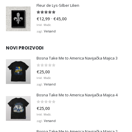
€36,00
Fleur de Lys-Silber Lilien
4.95
von 5
Preisspanne:
–
€
12,99
€
45,00
€12,99
Inkl. MwSt.
bis
Versand
zzgl.
€45,00
NOVI PROIZVODI
Bosna Take Me to America Navijačka Majica 3
0
von 5
€
25,00
Inkl. MwSt.
Versand
zzgl.
Bosna Take Me to America Navijačka Majica 4
0
von 5
€
25,00
Inkl. MwSt.
Versand
zzgl.
Bosna Take Me to America Navijačka Majica 2