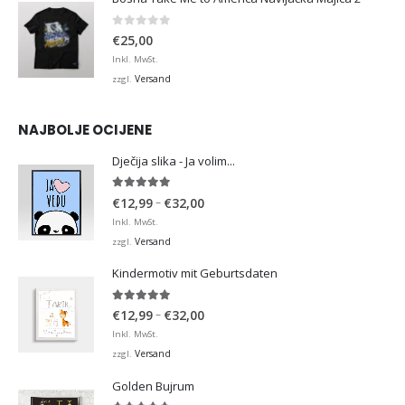
0
von 5
€
25,00
Inkl. MwSt.
Versand
zzgl.
NAJBOLJE OCIJENE
Dječija slika - Ja volim...
5.00
von 5
Preisspanne:
–
€
12,99
€
32,00
€12,99
Inkl. MwSt.
bis
Versand
zzgl.
€32,00
Kindermotiv mit Geburtsdaten
5.00
von 5
Preisspanne:
–
€
12,99
€
32,00
€12,99
Inkl. MwSt.
bis
Versand
zzgl.
€32,00
Golden Bujrum