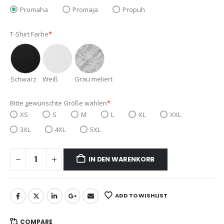
Promaha
Promaja
Propuh
T-Shirt Farbe
*
Schwarz
Weiß
Grau meliert
Bitte gewünschte Größe wählen
*
XS
S
M
L
XL
XXL
3XL
4XL
5XL
IN DEN WARENKORB
ADD TO WISHLIST
COMPARE