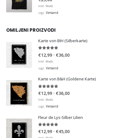
Inkl. MwSt.
Versand
zzgl.
OMILJENI PROIZVODI
Karte von BIH (Silberkarte)
4.92
von 5
Preisspanne:
–
€
12,99
€
36,00
€12,99
Inkl. MwSt.
bis
Versand
zzgl.
€36,00
Karte von B&H (Goldene Karte)
4.98
von 5
Preisspanne:
–
€
12,99
€
36,00
€12,99
Inkl. MwSt.
bis
Versand
zzgl.
€36,00
Fleur de Lys-Silber Lilien
4.95
von 5
Preisspanne:
–
€
12,99
€
45,00
€12,99
Inkl. MwSt.