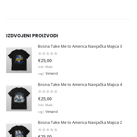
IZDVOJENI PROIZVODI
Bosna Take Me to America Navijačka Majica 3
0
von 5
€
25,00
Inkl. MwSt.
Versand
zzgl.
Bosna Take Me to America Navijačka Majica 4
0
von 5
€
25,00
Inkl. MwSt.
Versand
zzgl.
Bosna Take Me to America Navijačka Majica 2
0
von 5
€
25,00