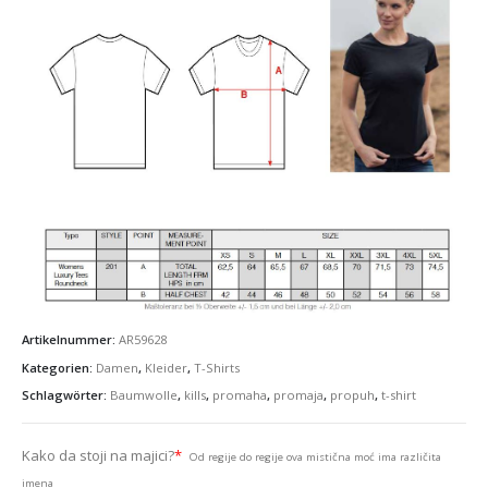
Artikelnummer:
AR59628
Kategorien:
Damen
,
Kleider
,
T-Shirts
Schlagwörter:
Baumwolle
,
kills
,
promaha
,
promaja
,
propuh
,
t-shirt
Kako da stoji na majici?
*
Od regije do regije ova mistična moć ima različita
imena