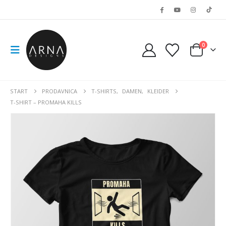
0
START
PRODAVNICA
T-SHIRTS
,
DAMEN
,
KLEIDER
T-SHIRT – PROMAHA KILLS