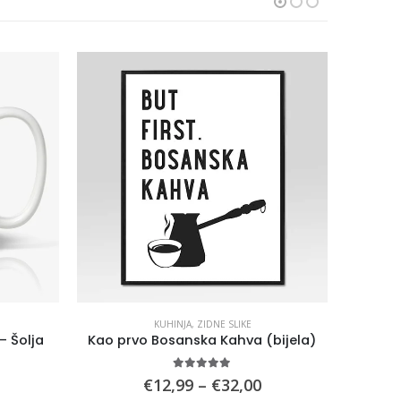
KUHINJA
,
ZIDNE SLIKE
– Šolja
Kao prvo Bosanska Kahva (bijela)
5.00
out of 5
Price
€
12,99
–
€
32,00
range: