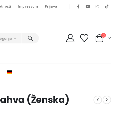
atnosti
Impressum
Prijava
0
egorije
Kahva (Ženska)