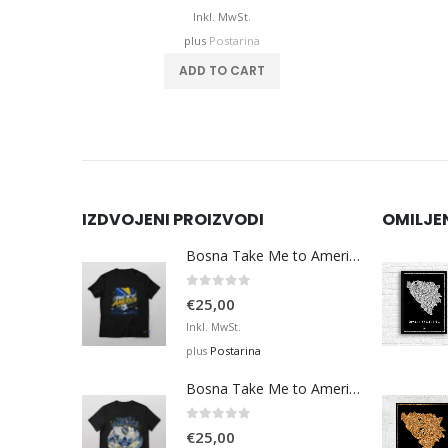
Inkl. MwSt.
plus
Postarina
ADD TO CART
IZDVOJENI PROIZVODI
OMILJE
Bosna Take Me to America Navijačka Majica 3
0
out of 5
€
25,00
Inkl. MwSt.
Postarina
plus
Bosna Take Me to America Navijačka Majica 4
0
out of 5
€
25,00