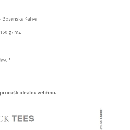
 – Bosanska Kahva
 160 g / m2
šavu °
pronašli idealnu veličinu.