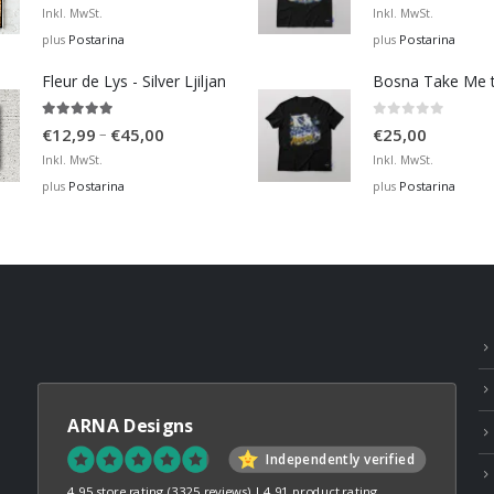
range:
Inkl. MwSt.
Inkl. MwSt.
€12,99
Postarina
Postarina
plus
plus
through
Fleur de Lys - Silver Ljiljan
€36,00
4.88
out of 5
0
out of 5
Price
–
€
12,99
€
45,00
€
25,00
range:
Inkl. MwSt.
Inkl. MwSt.
€12,99
Postarina
Postarina
plus
plus
through
€45,00
ARNA Designs
Independently verified
4.95 store rating
(3325 reviews)
|
4.91 product rating