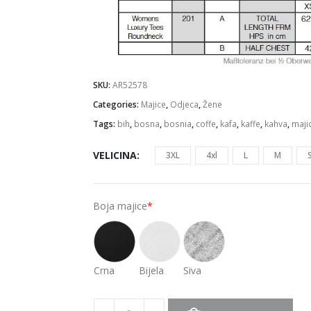
SKU:
AR52578
Categories:
Majice
,
Odjeca
,
Žene
Tags:
bih
,
bosna
,
bosnia
,
coffe
,
kafa
,
kaffe
,
kahva
,
maji
VELICINA
3XL
4xl
L
M
Boja majice
*
Crna
Bijela
Siva