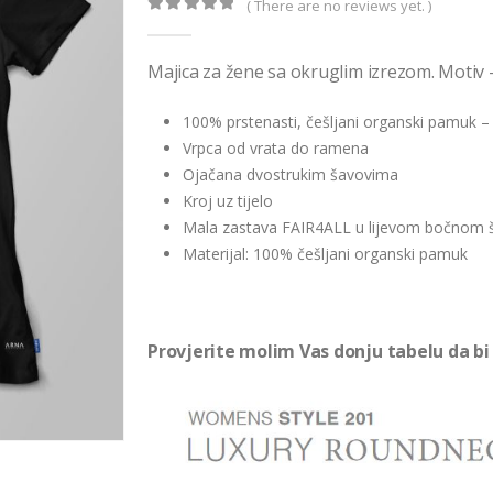
( There are no reviews yet. )
0
out of 5
Majica za žene sa okruglim izrezom. Motiv
100% prstenasti, češljani organski pamuk –
Vrpca od vrata do ramena
Ojačana dvostrukim šavovima
Kroj uz tijelo
Mala zastava FAIR4ALL u lijevom bočnom 
Materijal: 100% češljani organski pamuk
Provjerite molim Vas donju tabelu da bi 