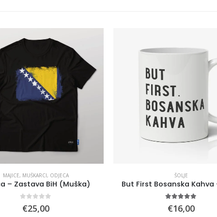
MAJICE
,
MUŠKARCI
,
ODJECA
ŠOLJE
ca – Zastava BiH (Muška)
But First Bosanska Kahva 
0
out of 5
4.89
out of 5
€
25,00
€
16,00