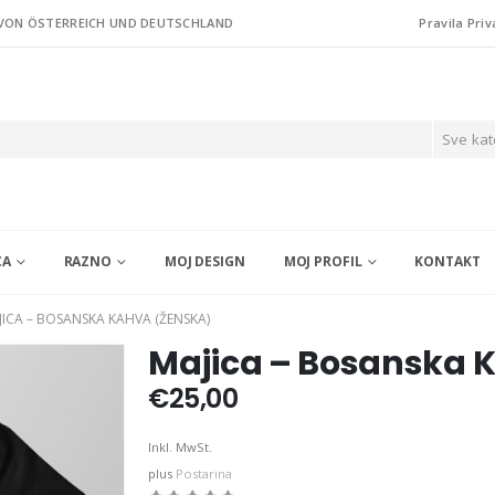
 VON ÖSTERREICH UND DEUTSCHLAND
Pravila Priv
Sve kat
CA
RAZNO
MOJ DESIGN
MOJ PROFIL
KONTAKT
JICA – BOSANSKA KAHVA (ŽENSKA)
Majica – Bosanska 
€
25,00
Inkl. MwSt.
plus
Postarina