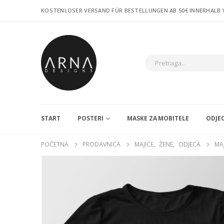
KOSTENLOSER VERSAND FÜR BESTELLUNGEN AB 50€ INNERHALB
START
POSTERI
MASKE ZA MOBITELE
ODJE
POČETNA
PRODAVNICA
MAJICE
,
ŽENE
,
ODJECA
MA