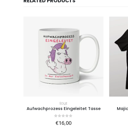
RELATED PRODUCTS
ŠOLJE
– Šolja
Aufwachprozess Eingeleitet Tasse
Maji
0
out of 5
€
16,00