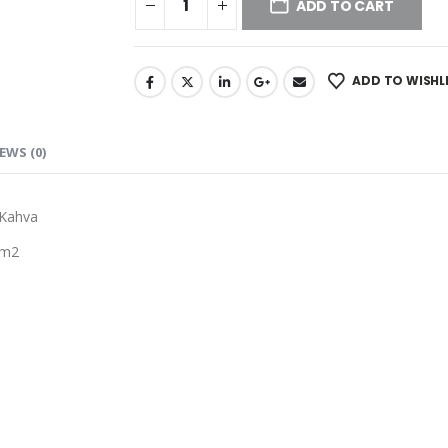
ADD TO CART
ADD TO WISHL
EWS (0)
 Kahva
 m2