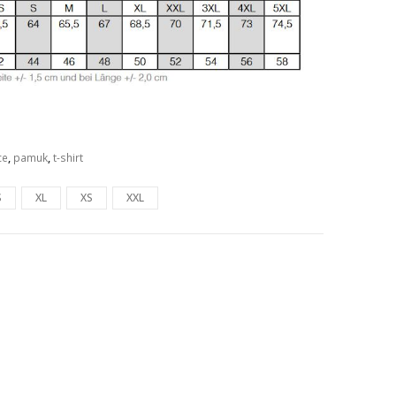
ce
,
pamuk
,
t-shirt
S
XL
XS
XXL