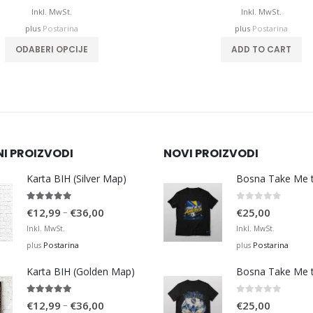
Inkl. MwSt.
Inkl. MwSt.
plus
Postarina
plus
Postarina
This product has multiple variants. The options may be chosen on the product page
ODABERI OPCIJE
ADD TO CART
NI PROIZVODI
NOVI PROIZVODI
Karta BIH (Silver Map)
4.95
out of 5
0
out of 5
Price
–
€
12,99
€
36,00
€
25,00
range:
Inkl. MwSt.
Inkl. MwSt.
€12,99
Postarina
Postarina
plus
plus
through
Karta BIH (Golden Map)
€36,00
4.93
out of 5
0
out of 5
Price
–
€
12,99
€
36,00
€
25,00