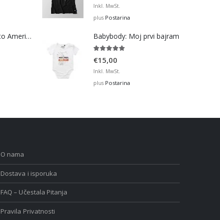
Inkl. MwSt.
Postarina
plus
Bosna Take Me to America Navijačka Majica 2
Babybody: Moj prvi bajram
5.00
out of 5
€
15,00
Inkl. MwSt.
Postarina
plus
O nama
Dostava i isporuka
FAQ – Učestala Pitanja
Pravila Privatnosti