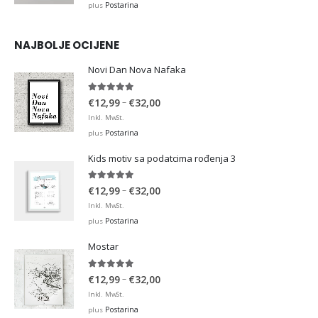
Postarina
plus
NAJBOLJE OCIJENE
Novi Dan Nova Nafaka
5.00
out of 5
Price
–
€
12,99
€
32,00
range:
Inkl. MwSt.
€12,99
Postarina
plus
through
Kids motiv sa podatcima rođenja 3
€32,00
5.00
out of 5
Price
–
€
12,99
€
32,00
range:
Inkl. MwSt.
€12,99
Postarina
plus
through
Mostar
€32,00
5.00
out of 5
Price
–
€
12,99
€
32,00
range:
Inkl. MwSt.
€12,99
Postarina
plus