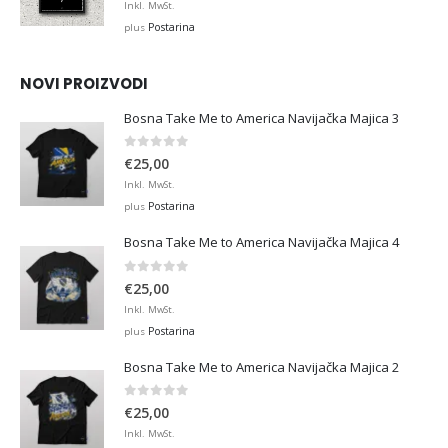
range:
Inkl. MwSt.
€12,99
Postarina
plus
through
€45,00
NOVI PROIZVODI
Bosna Take Me to America Navijačka Majica 3
0
out of 5
€
25,00
Inkl. MwSt.
Postarina
plus
Bosna Take Me to America Navijačka Majica 4
0
out of 5
€
25,00
Inkl. MwSt.
Postarina
plus
Bosna Take Me to America Navijačka Majica 2
0
out of 5
€
25,00
Inkl. MwSt.