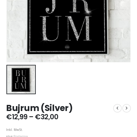
Bujrum (Silver)
Price
€
12,99
–
€
32,00
range:
€12,99
Inkl. MwSt.
through
plus
Postarina