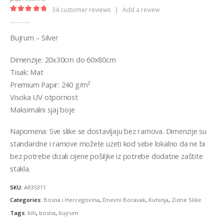
€32,00
34
customer reviews
|
Add a review
4.94
out of 5
Bujrum – Silver
Dimenzije: 20x30cm do 60x80cm
Tisak: Mat
Premium Papir: 240 g/m²
Visoka UV otpornost
Maksimalni sjaj boje
Napomena: Sve slike se dostavljaju bez ramova. Dimenzije su
standardne i ramove možete uzeti kod sebe lokalno da ne bi
bez potrebe dizali cijene pošiljke iz potrebe dodatne zaštite
stakla.
SKU:
AR35311
Categories:
Bosna i Hercegovina
,
Dnevni Boravak
,
Kuhinja
,
Zidne Slike
Tags:
bih
,
bosna
,
bujrum