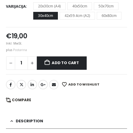
VARIJACIJA
20x30cm (A4)
40x50cm
50x70cm
30x40cm
42x59.4cm (A2)
60x80cm
€
19,00
Inkl. MwSt.
plus
Postarina
ADD TO CART
ADD TO WISHLIST
COMPARE
DESCRIPTION