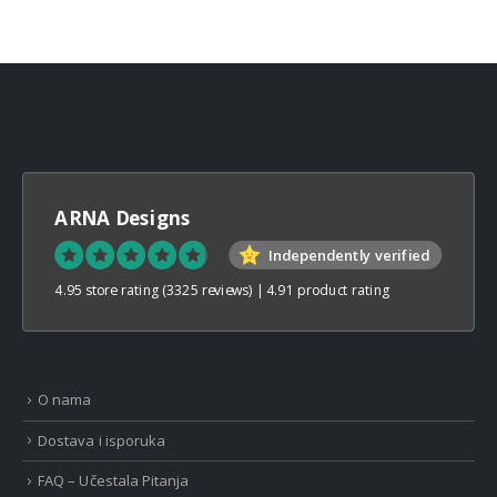
through
€32,00
ARNA Designs
Independently verified
4.95 store rating
(3325 reviews)
|
4.91 product rating
O nama
Dostava i isporuka
FAQ – Učestala Pitanja