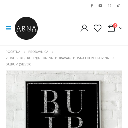
0
POČETNA
PRODAVNICA
ZIDNE SLIKE
,
KUHINJA
,
DNEVNI BORAVAK
,
BOSNA I HERCEGOVINA
BUJRUM (SILVER)