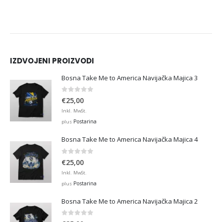
IZDVOJENI PROIZVODI
Bosna Take Me to America Navijačka Majica 3
0
out of 5
€
25,00
Inkl. MwSt.
Postarina
plus
Bosna Take Me to America Navijačka Majica 4
0
out of 5
€
25,00
Inkl. MwSt.
Postarina
plus
Bosna Take Me to America Navijačka Majica 2
0
out of 5