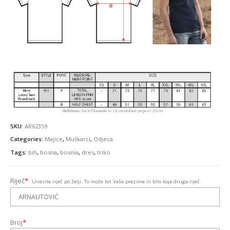
SKU:
AR62359
Categories:
Majice
,
Muškarci
,
Odjeca
Tags:
bih
,
bosna
,
bosnia
,
dres
,
triko
Riječ
*
Unesite riječ po želji. To može bit Vaše prezime ili bilo koja druga riječ.
Broj
*