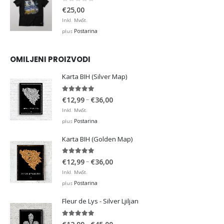
0
out of 5
€
25,00
Inkl. MwSt.
Postarina
plus
OMILJENI PROIZVODI
Karta BIH (Silver Map)
4.95
out of 5
Price
–
€
12,99
€
36,00
range:
Inkl. MwSt.
€12,99
Postarina
plus
through
Karta BIH (Golden Map)
€36,00
4.93
out of 5
Price
–
€
12,99
€
36,00
range:
Inkl. MwSt.
€12,99
Postarina
plus
through
Fleur de Lys - Silver Ljiljan
€36,00
4.88
out of 5
Price
–