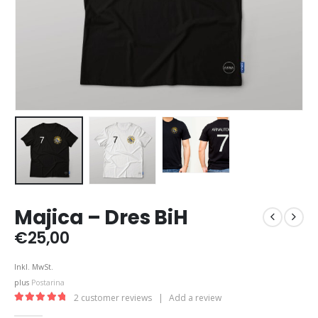
Majica – Dres BiH
€
25,00
Inkl. MwSt.
plus
Postarina
2
customer reviews
|
Add a review
5.00
out of 5