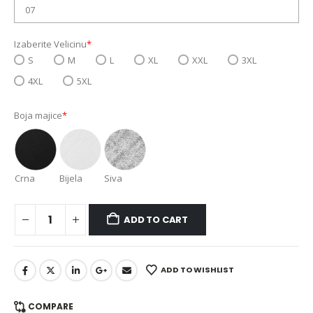
Izaberite Velicinu
*
S
M
L
XL
XXL
3XL
4XL
5XL
Boja majice
*
Crna
Bijela
Siva
ADD TO CART
ADD TO WISHLIST
COMPARE