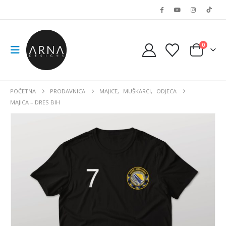
0
POČETNA
PRODAVNICA
MAJICE
,
MUŠKARCI
,
ODJECA
MAJICA – DRES BIH