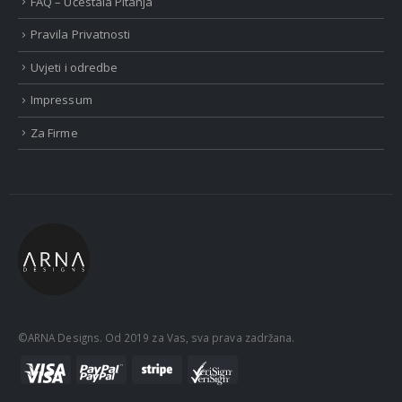
FAQ – Učestala Pitanja
Pravila Privatnosti
Uvjeti i odredbe
Impressum
Za Firme
©ARNA Designs. Od 2019 za Vas, sva prava zadržana.