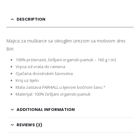
DESCRIPTION
Majica za muškarce sa okruglim izrezom sa motivom dres
BiH
100% prstenasti, češljani organski pamuk – 160 g / m2
Vrpca od vrata do ramena
Ojačana dvostrukim šavovima
Kroj uz tijelo
Mala zastava FAIR4ALL u lijevom bočnom šavu °
Materijal: 100% češljani organski pamuk
ADDITIONAL INFORMATION
REVIEWS (2)