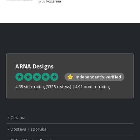
€12,99
Postarina
plus
through
€32,00
ARNA Designs
Independently verified
4.95 store rating
(3325 reviews)
|
4.91 product rating
O nama
Dostava i isporuka