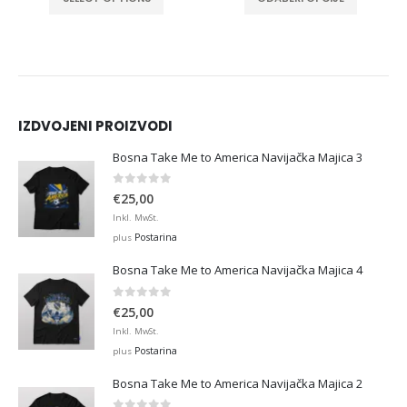
IZDVOJENI PROIZVODI
Bosna Take Me to America Navijačka Majica 3
0
out of 5
€
25,00
Inkl. MwSt.
Postarina
plus
Bosna Take Me to America Navijačka Majica 4
0
out of 5
€
25,00
Inkl. MwSt.
Postarina
plus
Bosna Take Me to America Navijačka Majica 2