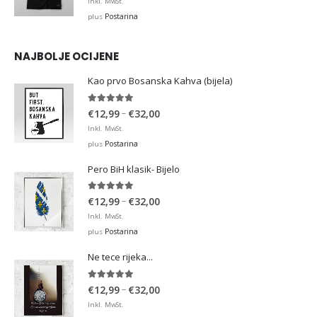
Inkl. MwSt.
Postarina
plus
NAJBOLJE OCIJENE
Kao prvo Bosanska Kahva (bijela)
5.00
out of 5
Price
–
€
12,99
€
32,00
range:
Inkl. MwSt.
€12,99
Postarina
plus
through
Pero BiH klasik- Bijelo
€32,00
5.00
out of 5
Price
–
€
12,99
€
32,00
range:
Inkl. MwSt.
€12,99
Postarina
plus
through
Ne tece rijeka...
€32,00
5.00
out of 5
Price
–
€
12,99
€
32,00
range:
Inkl. MwSt.