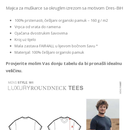
Majica za muškarce sa okruglim izrezom sa motivom Dres-BiH
100% prstenasti, češljani organski pamuk – 160 g / m2
Vrpca od vrata do ramena
Ojačana dvostrukim šavovima
Kroj uz tijelo
Mala zastava FAIR4ALL u lijevom bočnom šavu °
Materijal: 100% češljani organski pamuk
Provjerite molim Vas donju tabelu da bi pronašli idealnu
veličinu.