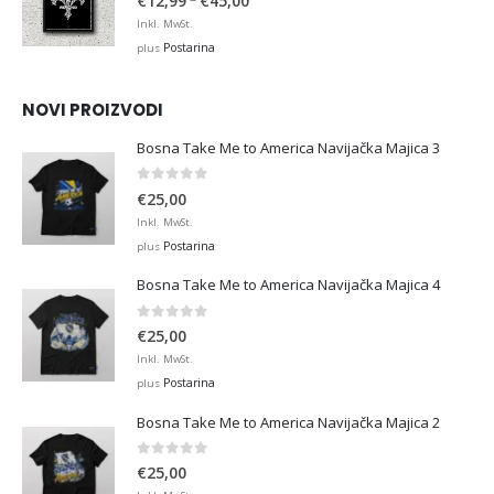
€
12,99
€
45,00
range:
Inkl. MwSt.
€12,99
Postarina
plus
through
€45,00
NOVI PROIZVODI
Bosna Take Me to America Navijačka Majica 3
0
out of 5
€
25,00
Inkl. MwSt.
Postarina
plus
Bosna Take Me to America Navijačka Majica 4
0
out of 5
€
25,00
Inkl. MwSt.
Postarina
plus
Bosna Take Me to America Navijačka Majica 2
0
out of 5
€
25,00