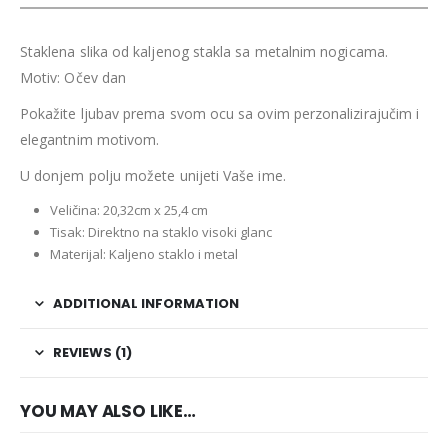
Staklena slika od kaljenog stakla sa metalnim nogicama.
Motiv: Očev dan
Pokažite ljubav prema svom ocu sa ovim perzonalizirajučim i
elegantnim motivom.
U donjem polju možete unijeti Vaše ime.
Veličina: 20,32cm x 25,4 cm
Tisak: Direktno na staklo visoki glanc
Materijal: Kaljeno staklo i metal
ADDITIONAL INFORMATION
REVIEWS (1)
YOU MAY ALSO LIKE…