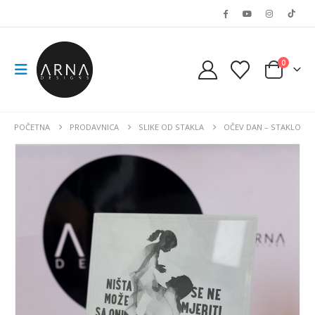
0
POČETNA
PRODAVNICA
SLIKE OD STAKLA
OČEV DAN – STAKLO