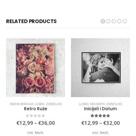
RELATED PRODUCTS
DNEVNI BORAVAK
,
LJUBAV
,
ZIDNE SLIKE
LJUBAV
,
MOJ MOTIV
,
ZIDNE SLIKE
Retro Ruže
Inicijali i Datum
e
Price
Price
0
out of 5
5.00
out of 5
€
12,99
–
€
36,00
€
12,99
–
€
32,00
e:
range:
range:
,99
€12,99
€12,9
Inkl. MwSt.
Inkl. MwSt.