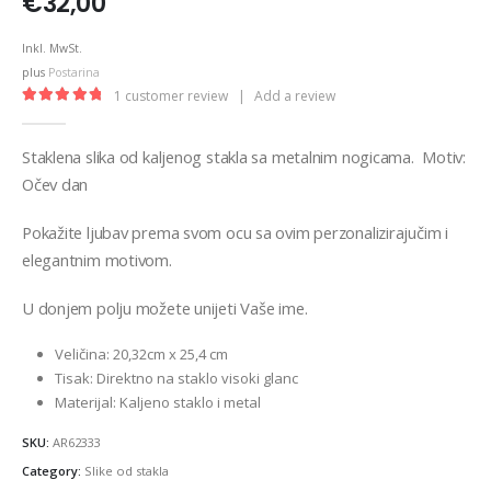
€
32,00
Inkl. MwSt.
plus
Postarina
1
customer review
|
Add a review
5.00
out of 5
Staklena slika od kaljenog stakla sa metalnim nogicama. Motiv:
Očev dan
Pokažite ljubav prema svom ocu sa ovim perzonalizirajučim i
elegantnim motivom.
U donjem polju možete unijeti Vaše ime.
Veličina: 20,32cm x 25,4 cm
Tisak: Direktno na staklo visoki glanc
Materijal: Kaljeno staklo i metal
SKU:
AR62333
Category:
Slike od stakla