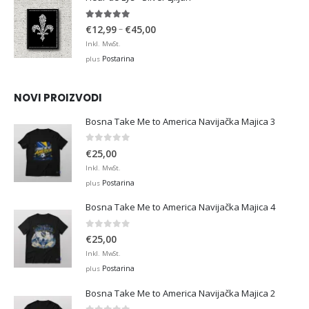
€36,00
4.88
out of 5
Price
–
€
12,99
€
45,00
range:
Inkl. MwSt.
€12,99
Postarina
plus
through
€45,00
NOVI PROIZVODI
Bosna Take Me to America Navijačka Majica 3
0
out of 5
€
25,00
Inkl. MwSt.
Postarina
plus
Bosna Take Me to America Navijačka Majica 4
0
out of 5
€
25,00
Inkl. MwSt.
Postarina
plus
Bosna Take Me to America Navijačka Majica 2