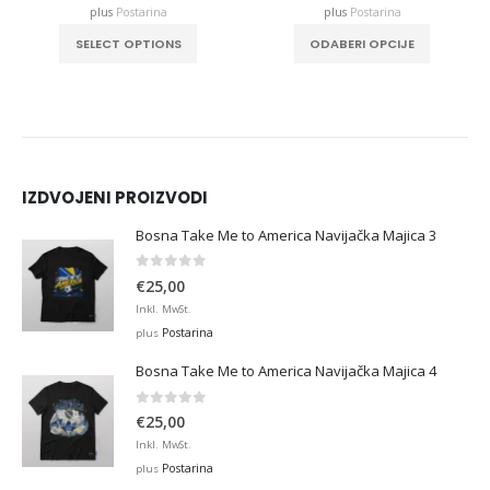
ough
through
throu
plus
Postarina
plus
Postarina
,00
€36,00
€32,0
This product has multiple variants. The options may be chosen on the product page
This product has multiple variants. The options may be chosen on the product page
SELECT OPTIONS
ODABERI OPCIJE
IZDVOJENI PROIZVODI
Bosna Take Me to America Navijačka Majica 3
0
out of 5
€
25,00
Inkl. MwSt.
Postarina
plus
Bosna Take Me to America Navijačka Majica 4
0
out of 5
€
25,00
Inkl. MwSt.
Postarina
plus