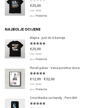
0
out of 5
€
25,00
Inkl. MwSt.
Postarina
plus
NAJBOLJE OCIJENE
Majica - Just do it kasnije
5.00
out of 5
€
25,00
Inkl. MwSt.
Postarina
plus
Floral Ljubav - Vasa pocetna slova
5.00
out of 5
Price
–
€
12,99
€
32,00
range:
Inkl. MwSt.
€12,99
Postarina
plus
through
Crna Maska za Handy - Pero BiH
€32,00
5.00
out of 5