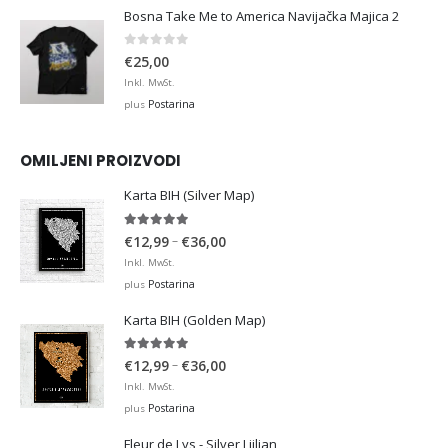
Bosna Take Me to America Navijačka Majica 2
0
out of 5
€
25,00
Inkl. MwSt.
Postarina
plus
OMILJENI PROIZVODI
Karta BIH (Silver Map)
4.95
out of 5
Price
–
€
12,99
€
36,00
range:
Inkl. MwSt.
€12,99
Postarina
plus
through
Karta BIH (Golden Map)
€36,00
4.93
out of 5
Price
–
€
12,99
€
36,00
range:
Inkl. MwSt.
€12,99
Postarina
plus
through
Fleur de Lys - Silver Ljiljan