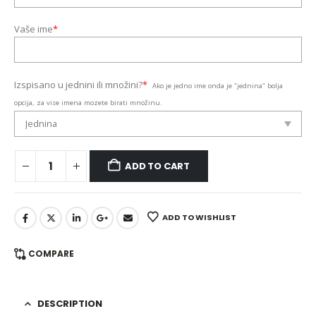
Vaše ime
*
Izspisano u jednini ili množini?
*
Ako je jedno ime onda je "jednina" bolja
opcija, za vise imena mozete birati množinu.
ADD TO CART
ADD TO WISHLIST
COMPARE
DESCRIPTION