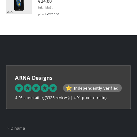
€
24,00
Inkl. MwSt.
Postarina
plus
ARNA Designs
Independently verified
4.95 store rating
(3325 reviews)
|
4.91 product rating
O nama