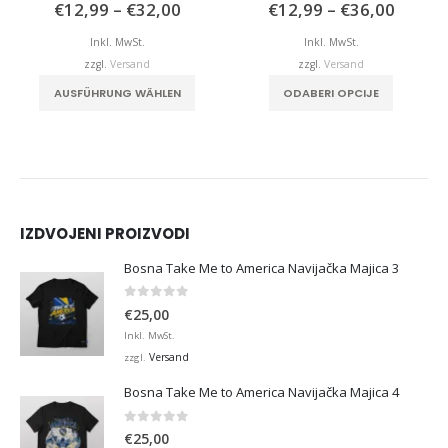
isspanne:
Preisspanne:
Preiss
0
von 5
5.00
von 5
€
12,99
–
€
32,00
€
12,99
–
€
36,00
,99
€12,99
€12,9
bis
bis
Inkl. MwSt.
Inkl. MwSt.
,00
€32,00
€36,0
zzgl.
Versand
zzgl.
Versand
. Die Optionen können auf der Produktseite gewählt werden
Dieses Produkt weist mehrere Varianten auf. Die Optionen können auf der Produktseite gewählt werden
Dieses Produkt weist mehrere Varianten auf. Die Optionen können auf der Produktseite gewählt werden
AUSFÜHRUNG WÄHLEN
ODABERI OPCIJE
IZDVOJENI PROIZVODI
Bosna Take Me to America Navijačka Majica 3
0
von 5
€
25,00
Inkl. MwSt.
Versand
zzgl.
Bosna Take Me to America Navijačka Majica 4
0
von 5
€
25,00