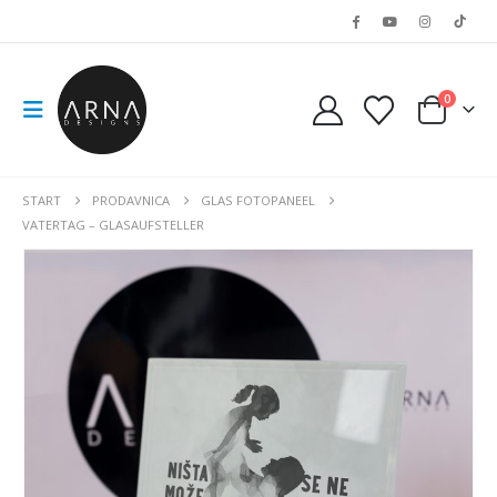
0
START
PRODAVNICA
GLAS FOTOPANEEL
VATERTAG – GLASAUFSTELLER