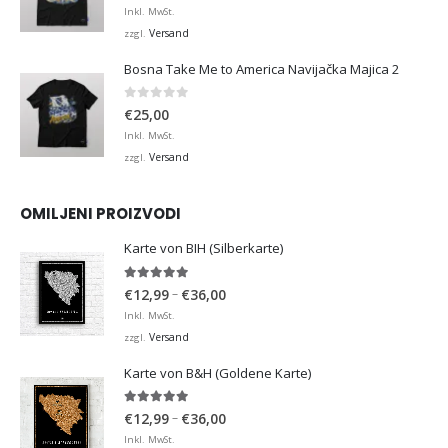
Inkl. MwSt.
Versand
zzgl.
Bosna Take Me to America Navijačka Majica 2
0
von 5
€
25,00
Inkl. MwSt.
Versand
zzgl.
OMILJENI PROIZVODI
Karte von BIH (Silberkarte)
4.92
von 5
Preisspanne:
–
€
12,99
€
36,00
€12,99
Inkl. MwSt.
bis
Versand
zzgl.
€36,00
Karte von B&H (Goldene Karte)
4.98
von 5
Preisspanne:
–
€
12,99
€
36,00
€12,99
Inkl. MwSt.