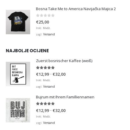
Bosna Take Me to America Navijačka Majica 2
0
von 5
€
25,00
Inkl. MwSt.
Versand
zzgl.
NAJBOLJE OCIJENE
Zuerst bosnischer Kaffee (weiß)
5.00
von 5
Preisspanne:
–
€
12,99
€
32,00
€12,99
Inkl. MwSt.
bis
Versand
zzgl.
€32,00
Bujrum mit Ihrem Familliennamen
5.00
von 5
Preisspanne:
–
€
12,99
€
32,00
€12,99
Inkl. MwSt.
bis
Versand
zzgl.
€32,00