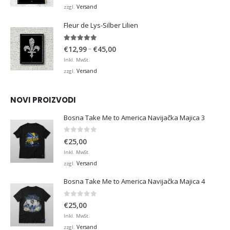
bis
Versand
zzgl.
€36,00
Fleur de Lys-Silber Lilien
4.95
von 5
Preisspanne:
–
€
12,99
€
45,00
€12,99
Inkl. MwSt.
bis
Versand
zzgl.
€45,00
NOVI PROIZVODI
Bosna Take Me to America Navijačka Majica 3
0
von 5
€
25,00
Inkl. MwSt.
Versand
zzgl.
Bosna Take Me to America Navijačka Majica 4
0
von 5
€
25,00
Inkl. MwSt.
Versand
zzgl.