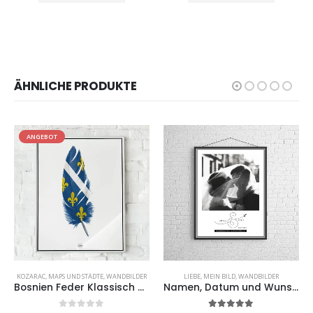
ÄHNLICHE PRODUKTE
ANGEBOT
KOZARAC
,
MAPS UND STÄDTE
,
WANDBILDER
LIEBE
,
MEIN BILD
,
WANDBILDER
Bosnien Feder Klassisch – Weiß
Namen, Datum und Wunschzeile