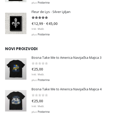
€12,99
Postarina
plus
through
Fleur de Lys - Silver Ljiljan
€36,00
4.88
out of 5
Price
–
€
12,99
€
45,00
range:
Inkl. MwSt.
€12,99
Postarina
plus
through
€45,00
NOVI PROIZVODI
Bosna Take Me to America Navijačka Majica 3
0
out of 5
€
25,00
Inkl. MwSt.
Postarina
plus
Bosna Take Me to America Navijačka Majica 4
0
out of 5
€
25,00
Inkl. MwSt.
Postarina
plus