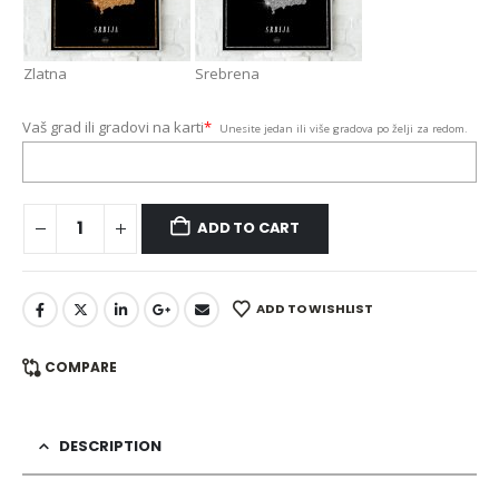
Zlatna
Srebrena
Vaš grad ili gradovi na karti
*
Unesite jedan ili više gradova po želji za redom.
ADD TO CART
ADD TO WISHLIST
COMPARE
DESCRIPTION