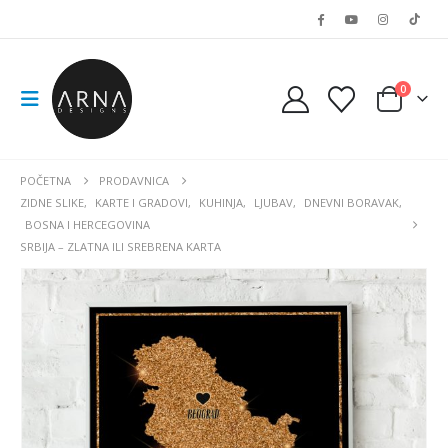
0
POČETNA
PRODAVNICA
ZIDNE SLIKE
,
KARTE I GRADOVI
,
KUHINJA
,
LJUBAV
,
DNEVNI BORAVAK
,
BOSNA I HERCEGOVINA
SRBIJA – ZLATNA ILI SREBRENA KARTA