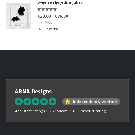
Dvije zemlje jedna ljubav
5.00
out of 5
Price
–
€
23,00
€
36,00
range:
Inkl. MwSt.
€23,00
Postarina
plus
through
€36,00
ARNA Designs
Independently verified
4.95 store rating
(3325 reviews)
|
4.91 product rating