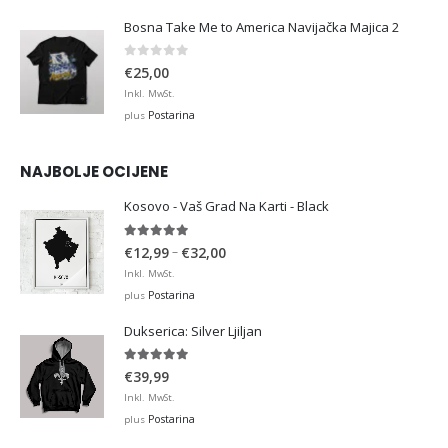
Bosna Take Me to America Navijačka Majica 2
0
out of 5
€
25,00
Inkl. MwSt.
Postarina
plus
NAJBOLJE OCIJENE
Kosovo - Vaš Grad Na Karti - Black
5.00
out of 5
Price
–
€
12,99
€
32,00
range:
Inkl. MwSt.
€12,99
Postarina
plus
through
Dukserica: Silver Ljiljan
€32,00
5.00
out of 5
€
39,99
Inkl. MwSt.
Postarina
plus