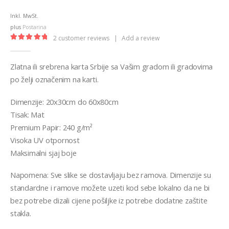
range:
€12,99
Inkl. MwSt.
through
plus
Postarina
€32,00
2
customer reviews
|
Add a review
5.00
out of 5
Zlatna ili srebrena karta Srbije sa Vašim gradom ili gradovima
po želji označenim na karti.
Dimenzije: 20x30cm do 60x80cm
Tisak: Mat
Premium Papir: 240 g/m²
Visoka UV otpornost
Maksimalni sjaj boje
Napomena: Sve slike se dostavljaju bez ramova. Dimenzije su
standardne i ramove možete uzeti kod sebe lokalno da ne bi
bez potrebe dizali cijene pošiljke iz potrebe dodatne zaštite
stakla.