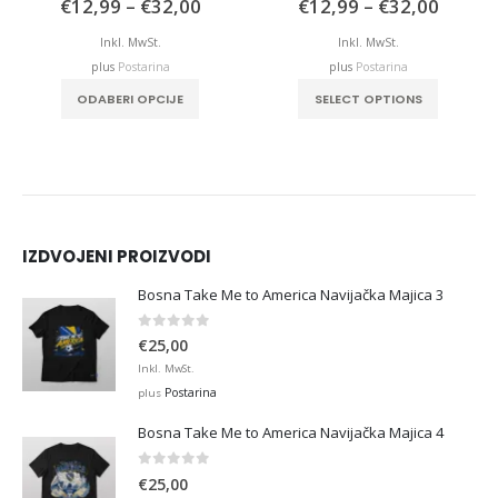
e
Price
Price
€
12,99
–
€
32,00
€
12,99
–
€
32,00
e:
range:
range:
,99
€12,99
€12,9
Inkl. MwSt.
Inkl. MwSt.
ough
through
throu
plus
Postarina
plus
Postarina
,00
€32,00
€32,0
This product has multiple variants. The options may be chosen on the product page
This product has multiple variants. The options may be chosen on the product page
ODABERI OPCIJE
SELECT OPTIONS
IZDVOJENI PROIZVODI
Bosna Take Me to America Navijačka Majica 3
0
out of 5
€
25,00
Inkl. MwSt.
Postarina
plus
Bosna Take Me to America Navijačka Majica 4
0
out of 5
€
25,00