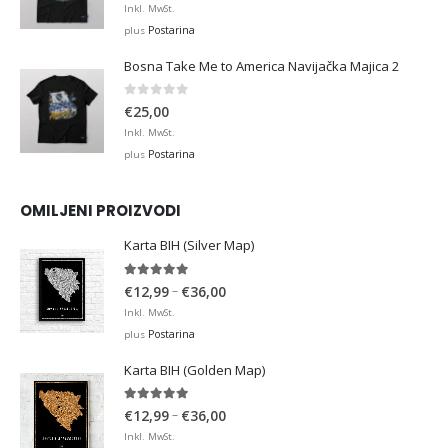
Inkl. MwSt.
Postarina
plus
Bosna Take Me to America Navijačka Majica 2
0
out of 5
€
25,00
Inkl. MwSt.
Postarina
plus
OMILJENI PROIZVODI
Karta BIH (Silver Map)
4.95
out of 5
Price
–
€
12,99
€
36,00
range:
Inkl. MwSt.
€12,99
Postarina
plus
through
Karta BIH (Golden Map)
€36,00
4.93
out of 5
Price
–
€
12,99
€
36,00
range:
Inkl. MwSt.