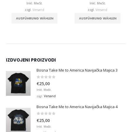
bis
bis
Inkl. MwSt.
Inkl. MwSt.
,00
€32,00
€32,0
zzgl.
Versand
zzgl.
Versand
. Die Optionen können auf der Produktseite gewählt werden
Dieses Produkt weist mehrere Varianten auf. Die Optionen können auf der Produktseite gewählt werden
Dieses Produkt weist mehrere Varianten auf. Die Optionen können auf der Produktseite
AUSFÜHRUNG WÄHLEN
AUSFÜHRUNG WÄHLEN
IZDVOJENI PROIZVODI
Bosna Take Me to America Navijačka Majica 3
0
von 5
€
25,00
Inkl. MwSt.
Versand
zzgl.
Bosna Take Me to America Navijačka Majica 4
0
von 5
€
25,00
Inkl. MwSt.