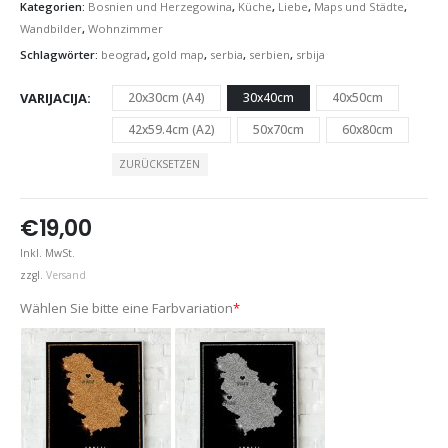
Kategorien:
Bosnien und Herzegowina
,
Küche
,
Liebe
,
Maps und Städte
,
Wandbilder
,
Wohnzimmer
Schlagwörter:
beograd
,
gold map
,
serbia
,
serbien
,
srbija
VARIJACIJA
20x30cm (A4)
30x40cm
40x50cm
42x59.4cm (A2)
50x70cm
60x80cm
ZURÜCKSETZEN
€
19,00
Inkl. MwSt.
zzgl.
Versand
Wählen Sie bitte eine Farbvariation
*