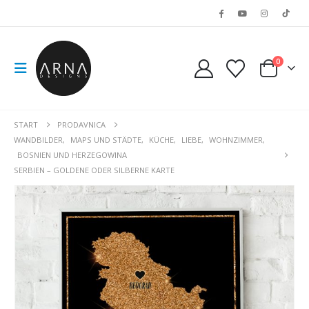
0
START
PRODAVNICA
WANDBILDER
,
MAPS UND STÄDTE
,
KÜCHE
,
LIEBE
,
WOHNZIMMER
,
BOSNIEN UND HERZEGOWINA
SERBIEN – GOLDENE ODER SILBERNE KARTE