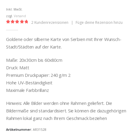
€12,99
bis
Inkl. MwSt.
€32,00
zzgl.
Versand
2
Kundenrezensionen
|
Füge deine Rezension hinzu
5.00
out of 5
Goldene oder silberne Karte von Serbien mit Ihrer Wunsch-
Stadt/Städten auf der Karte.
Maße: 20x30cm bis 60x80cm
Druck: Matt
Premium Druckpapier: 240 g/m 2
Hohe UV-Beständigkeit
Maximale Farbbrillanz
Hinweis: Alle Bilder werden ohne Rahmen geliefert. Die
Bildermaße sind standardisiert. Sie können die dazugehörigen
Rahmen lokal ganz nach Ihrem Geschmack beziehen
Artikelnummer:
AR31528