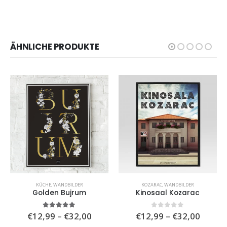
ÄHNLICHE PRODUKTE
ANGEBOT
KOZARAC
,
WANDBILDER
KIDS
,
WANDBILDER
Kinosaal Kozarac
Keep on Dreaming, mala moja barbiko
isspanne:
Preisspanne:
Preiss
0
von 5
5.00
von 5
€
12,99
–
€
32,00
€
12,99
–
€
32,00
,99
€12,99
€12,9