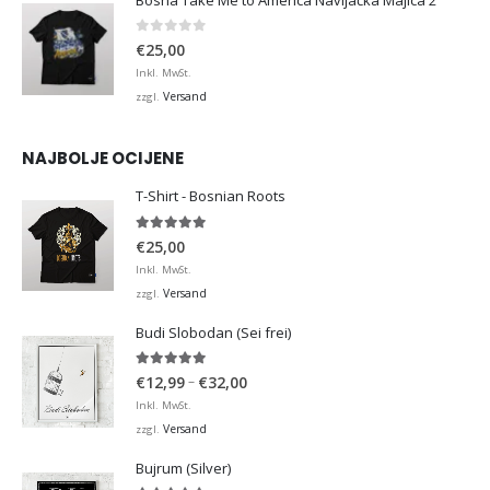
0
von 5
€
25,00
Inkl. MwSt.
Versand
zzgl.
NAJBOLJE OCIJENE
T-Shirt - Bosnian Roots
5.00
von 5
€
25,00
Inkl. MwSt.
Versand
zzgl.
Budi Slobodan (Sei frei)
5.00
von 5
Preisspanne:
–
€
12,99
€
32,00
€12,99
Inkl. MwSt.
bis
Versand
zzgl.
€32,00
Bujrum (Silver)