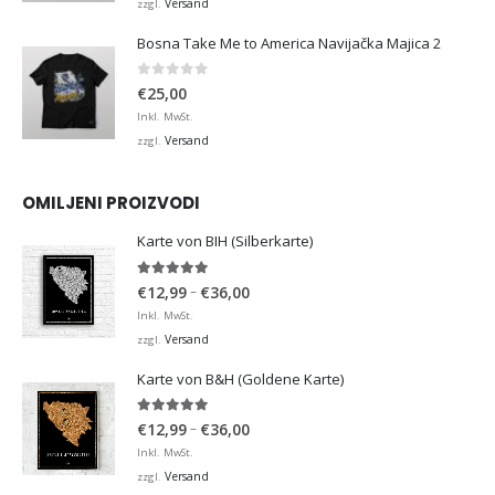
Versand
zzgl.
Bosna Take Me to America Navijačka Majica 2
0
von 5
€
25,00
Inkl. MwSt.
Versand
zzgl.
OMILJENI PROIZVODI
Karte von BIH (Silberkarte)
4.92
von 5
Preisspanne:
–
€
12,99
€
36,00
€12,99
Inkl. MwSt.
bis
Versand
zzgl.
€36,00
Karte von B&H (Goldene Karte)
4.98
von 5
Preisspanne:
–
€
12,99
€
36,00
€12,99
Inkl. MwSt.
bis
Versand
zzgl.