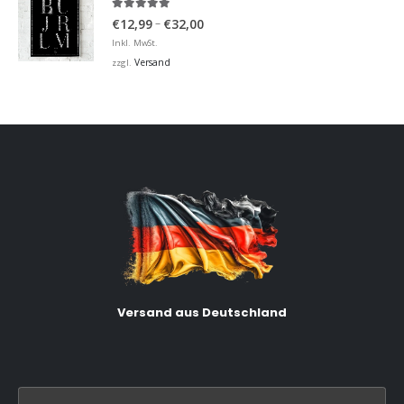
5.00
von 5
Preisspanne:
–
€
12,99
€
32,00
€12,99
Inkl. MwSt.
bis
Versand
zzgl.
€32,00
Versand aus Deutschland