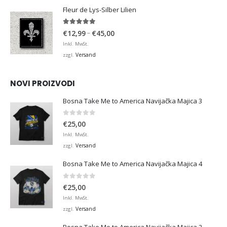
€36,00
Fleur de Lys-Silber Lilien
4.95
von 5
Preisspanne:
–
€
12,99
€
45,00
€12,99
Inkl. MwSt.
bis
Versand
zzgl.
€45,00
NOVI PROIZVODI
Bosna Take Me to America Navijačka Majica 3
0
von 5
€
25,00
Inkl. MwSt.
Versand
zzgl.
Bosna Take Me to America Navijačka Majica 4
0
von 5
€
25,00
Inkl. MwSt.
Versand
zzgl.
Bosna Take Me to America Navijačka Majica 2