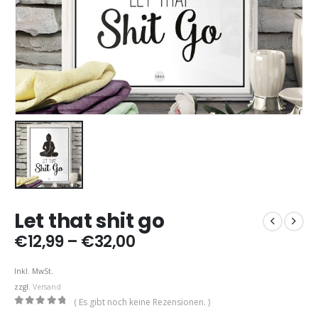
Let that shit go
Preisspanne:
€
12,99
–
€
32,00
€12,99
bis
Inkl. MwSt.
€32,00
zzgl.
Versand
( Es gibt noch keine Rezensionen. )
0
out of 5