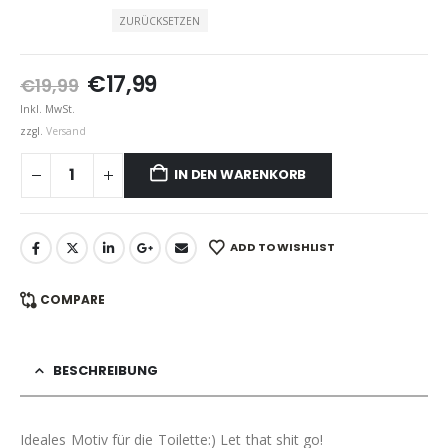
ZURÜCKSETZEN
Ursprünglicher
Aktueller
€
17,99
€
19,99
Preis
Preis
Inkl. MwSt.
war:
ist:
zzgl.
Versand
€19,99
€17,99.
IN DEN WARENKORB
ADD TO WISHLIST
COMPARE
BESCHREIBUNG
Ideales Motiv für die Toilette:) Let that shit go!