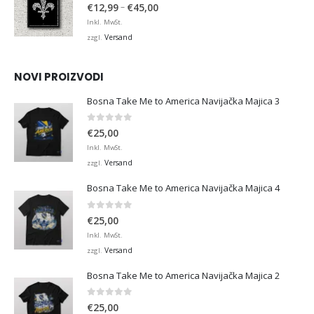
4.95
von 5
Preisspanne:
–
€
12,99
€
45,00
€12,99
Inkl. MwSt.
bis
Versand
zzgl.
€45,00
NOVI PROIZVODI
Bosna Take Me to America Navijačka Majica 3
0
von 5
€
25,00
Inkl. MwSt.
Versand
zzgl.
Bosna Take Me to America Navijačka Majica 4
0
von 5
€
25,00
Inkl. MwSt.
Versand
zzgl.
Bosna Take Me to America Navijačka Majica 2
0
von 5
€
25,00