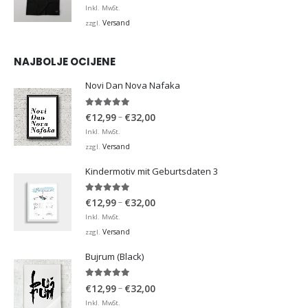
Inkl. MwSt.
Versand
zzgl.
NAJBOLJE OCIJENE
Novi Dan Nova Nafaka
5.00
von 5
Preisspanne:
–
€
12,99
€
32,00
€12,99
Inkl. MwSt.
bis
Versand
zzgl.
€32,00
Kindermotiv mit Geburtsdaten 3
5.00
von 5
Preisspanne:
–
€
12,99
€
32,00
€12,99
Inkl. MwSt.
bis
Versand
zzgl.
€32,00
Bujrum (Black)
5.00
von 5
Preisspanne:
–
€
12,99
€
32,00
€12,99
Inkl. MwSt.