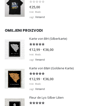
0
von 5
€
25,00
Inkl. MwSt.
Versand
zzgl.
OMILJENI PROIZVODI
Karte von BIH (Silberkarte)
4.92
von 5
Preisspanne:
–
€
12,99
€
36,00
€12,99
Inkl. MwSt.
bis
Versand
zzgl.
€36,00
Karte von B&H (Goldene Karte)
4.98
von 5
Preisspanne:
–
€
12,99
€
36,00
€12,99
Inkl. MwSt.
bis
Versand
zzgl.
€36,00
Fleur de Lys-Silber Lilien