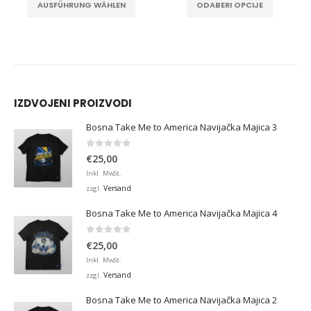
ODABERI OPCIJE
ODABERI OPCIJE
IZDVOJENI PROIZVODI
Bosna Take Me to America Navijačka Majica 3
0
von 5
€
25,00
Inkl. MwSt.
Versand
zzgl.
Bosna Take Me to America Navijačka Majica 4
0
von 5
€
25,00
Inkl. MwSt.
Versand
zzgl.
Bosna Take Me to America Navijačka Majica 2