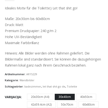
Ideales Motiv für die Toilette:) Let that shit go!
Maße: 20x30cm bis 60x80cm
Druck: Matt
Premium Druckpapier: 240 g/m 2
Hohe UV-Beständigkeit
Maximale Farbbrillanz
Hinweis: Alle Bilder werden ohne Rahmen geliefert. Die
Bildermaße sind standardisiert. Sie können die dazugehörigen
Rahmen lokal ganz nach Ihrem Geschmack beziehen.
Artikelnummer:
AR15229
Kategorie:
Wandbilder
Schlagwörter:
badezimmer
,
let that shit go de
,
Toilette
VARIJACIJA
20x30cm (A4)
30x40cm
40x50cm
42x59.4cm (A2)
50x70cm
60x80cm