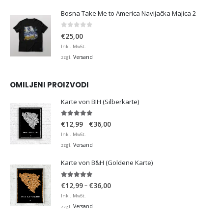
Bosna Take Me to America Navijačka Majica 2
0
von 5
€
25,00
Inkl. MwSt.
Versand
zzgl.
OMILJENI PROIZVODI
Karte von BIH (Silberkarte)
4.92
von 5
Preisspanne:
–
€
12,99
€
36,00
€12,99
Inkl. MwSt.
bis
Versand
zzgl.
€36,00
Karte von B&H (Goldene Karte)
4.98
von 5
Preisspanne:
–
€
12,99
€
36,00
€12,99
Inkl. MwSt.
bis
Versand
zzgl.
€36,00