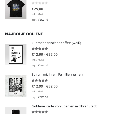
0
von 5
€
25,00
Inkl. MwSt.
Versand
zzgl.
NAJBOLJE OCIJENE
Zuerst bosnischer Kaffee (weiß)
5.00
von 5
Preisspanne:
–
€
12,99
€
32,00
€12,99
Inkl. MwSt.
bis
Versand
zzgl.
€32,00
Bujrum mit Ihrem Familliennamen
5.00
von 5
Preisspanne:
–
€
12,99
€
32,00
€12,99
Inkl. MwSt.
bis
Versand
zzgl.
€32,00
Goldene Karte von Bosnien mit Ihrer Stadt