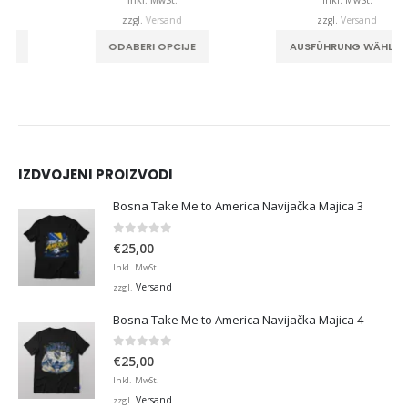
,00
€32,00
€32,0
zzgl.
Versand
zzgl.
Versand
. Die Optionen können auf der Produktseite gewählt werden
Dieses Produkt weist mehrere Varianten auf. Die Optionen können auf der Produktseite gewählt werden
Dieses Produkt weist mehrere Varianten auf. Die Optionen können auf der Produktseite
ODABERI OPCIJE
AUSFÜHRUNG WÄHLEN
IZDVOJENI PROIZVODI
Bosna Take Me to America Navijačka Majica 3
0
von 5
€
25,00
Inkl. MwSt.
Versand
zzgl.
Bosna Take Me to America Navijačka Majica 4
0
von 5
€
25,00
Inkl. MwSt.
Versand
zzgl.