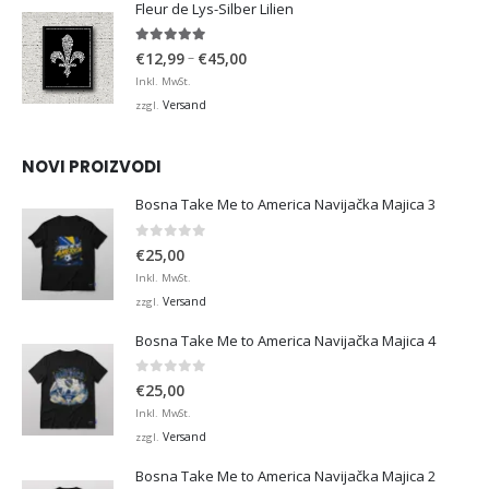
Fleur de Lys-Silber Lilien
4.95
von 5
Preisspanne:
–
€
12,99
€
45,00
€12,99
Inkl. MwSt.
bis
Versand
zzgl.
€45,00
NOVI PROIZVODI
Bosna Take Me to America Navijačka Majica 3
0
von 5
€
25,00
Inkl. MwSt.
Versand
zzgl.
Bosna Take Me to America Navijačka Majica 4
0
von 5
€
25,00
Inkl. MwSt.
Versand
zzgl.
Bosna Take Me to America Navijačka Majica 2