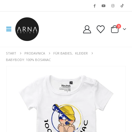
0
START
PRODAVNICA
FÜR BABIES
,
KLEIDER
BABYBODY: 100% BOSANAC