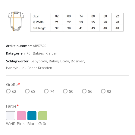
Artikelnummer:
AR57520
Kategorien:
Für Babies
,
Kleider
Schlagwörter:
Babybody
,
Babys
,
Body
,
Bosnien
,
Handyhülle - Feder Kroatien
Größe
*
62
68
74
80
86
92
Farbe
*
Weiß
Pink
Blau
Grün