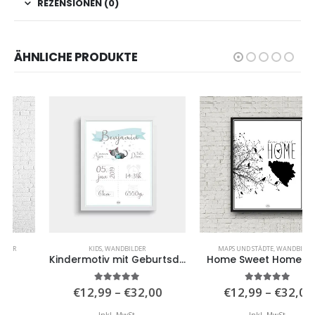
REZENSIONEN (0)
ÄHNLICHE PRODUKTE
KIDS
,
WANDBILDER
MAPS UND STÄDTE
,
WANDBILDER
Kindermotiv mit Geburtsdaten 3
Home Sweet Home (BiH)
isspanne:
Preisspanne:
Preiss
5.00
von 5
5.00
von 5
€
12,99
–
€
32,00
€
12,99
–
€
32,00
,99
€12,99
€12,9
bis
bis
Inkl. MwSt.
Inkl. MwSt.