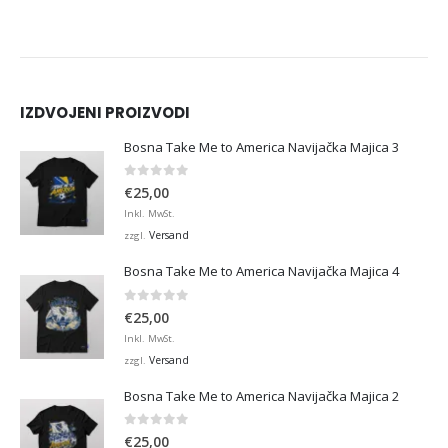
IZDVOJENI PROIZVODI
Bosna Take Me to America Navijačka Majica 3
0
von 5
€
25,00
Inkl. MwSt.
Versand
zzgl.
Bosna Take Me to America Navijačka Majica 4
0
von 5
€
25,00
Inkl. MwSt.
Versand
zzgl.
Bosna Take Me to America Navijačka Majica 2
0
von 5
€
25,00