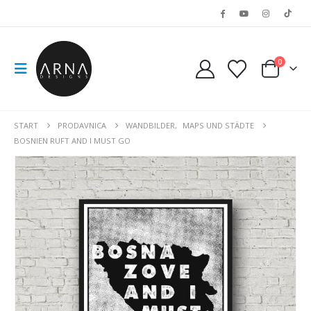
0
START
PRODAVNICA
WANDBILDER
,
MAPS UND STÄDTE
BOSNIEN RUFT AND I MUST GO