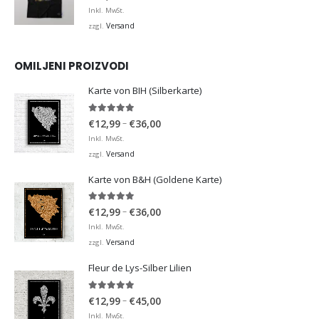
Inkl. MwSt.
Versand
zzgl.
OMILJENI PROIZVODI
Karte von BIH (Silberkarte)
4.92
von 5
Preisspanne:
–
€
12,99
€
36,00
€12,99
Inkl. MwSt.
bis
Versand
zzgl.
€36,00
Karte von B&H (Goldene Karte)
4.98
von 5
Preisspanne:
–
€
12,99
€
36,00
€12,99
Inkl. MwSt.
bis
Versand
zzgl.
€36,00
Fleur de Lys-Silber Lilien
4.95
von 5
Preisspanne:
–
€
12,99
€
45,00
€12,99
Inkl. MwSt.