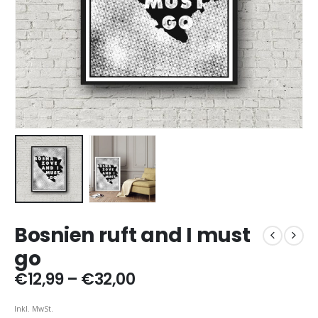
Bosnien ruft and I must
go
Preisspanne:
€
12,99
–
€
32,00
€12,99
bis
Inkl. MwSt.