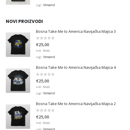
bis
Versand
zzgl.
€45,00
NOVI PROIZVODI
Bosna Take Me to America Navijačka Majica 3
0
von 5
€
25,00
Inkl. MwSt.
Versand
zzgl.
Bosna Take Me to America Navijačka Majica 4
0
von 5
€
25,00
Inkl. MwSt.
Versand
zzgl.
Bosna Take Me to America Navijačka Majica 2
0
von 5
€
25,00
Inkl. MwSt.
Versand
zzgl.