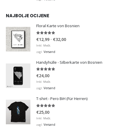
NAJBOLJE OCIJENE
Floral Karte von Bosnien
5.00
von 5
Preisspanne:
–
€
12,99
€
32,00
€12,99
Inkl. MwSt.
bis
Versand
zzgl.
€32,00
Handyhülle - Silberkarte von Bosnien
5.00
von 5
€
24,00
Inkl. MwSt.
Versand
zzgl.
T-shirt - Pero BiH (Für Herren)
5.00
von 5
€
25,00
Inkl. MwSt.
Versand
zzgl.