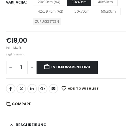
VARIJACIJA
20x30cm (A4)
30x40cm
40x50cm
42x59.4cm (A2)
50x70cm
60x80cm
ZURÜCKSETZEN
€
19,00
Inkl. MwSt.
zzgl.
Versand
IN DEN WARENKORB
ADD TO WISHLIST
COMPARE
BESCHREIBUNG