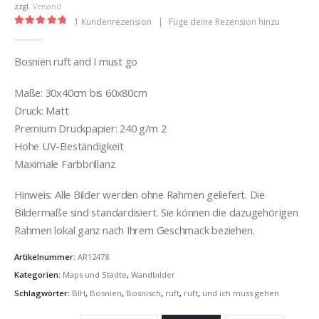
€32,00
zzgl.
Versand
1
Kundenrezension
|
Füge deine Rezension hinzu
5.00
out of 5
Bosnien ruft and I must go
Maße: 30x40cm bis 60x80cm
Druck: Matt
Premium Druckpapier: 240 g/m 2
Hohe UV-Beständigkeit
Maximale Farbbrillanz
Hinweis: Alle Bilder werden ohne Rahmen geliefert. Die
Bildermaße sind standardisiert. Sie können die dazugehörigen
Rahmen lokal ganz nach Ihrem Geschmack beziehen.
Artikelnummer:
AR12478
Kategorien:
Maps und Städte
,
Wandbilder
Schlagwörter:
BIH
,
Bosnien
,
Bosnisch
,
ruft
,
ruft
,
und ich muss gehen