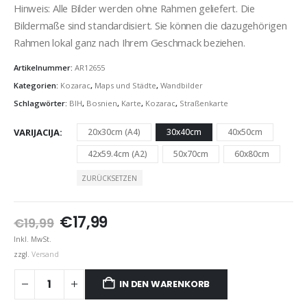
Hinweis: Alle Bilder werden ohne Rahmen geliefert. Die
Bildermaße sind standardisiert. Sie können die dazugehörigen
Rahmen lokal ganz nach Ihrem Geschmack beziehen.
Artikelnummer:
AR12655
Kategorien:
Kozarac
,
Maps und Städte
,
Wandbilder
Schlagwörter:
BIH
,
Bosnien
,
Karte
,
Kozarac
,
Straßenkarte
VARIJACIJA
20x30cm (A4)
30x40cm
40x50cm
42x59.4cm (A2)
50x70cm
60x80cm
ZURÜCKSETZEN
Ursprünglicher
Aktueller
€
17,99
€
19,99
Preis
Preis
Inkl. MwSt.
war:
ist:
zzgl.
Versand
€19,99
€17,99.
IN DEN WARENKORB