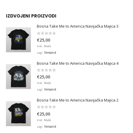
IZDVOJENI PROIZVODI
Bosna Take Me to America Navijačka Majica 3
0
von 5
€
25,00
Inkl. MwSt.
Versand
zzgl.
Bosna Take Me to America Navijačka Majica 4
0
von 5
€
25,00
Inkl. MwSt.
Versand
zzgl.
Bosna Take Me to America Navijačka Majica 2
0
von 5
€
25,00
Inkl. MwSt.
Versand
zzgl.