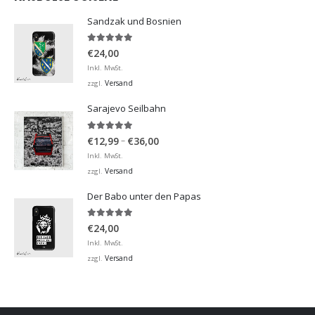
Sandzak und Bosnien
5.00
von 5
€
24,00
Inkl. MwSt.
Versand
zzgl.
Sarajevo Seilbahn
5.00
von 5
Preisspanne:
–
€
12,99
€
36,00
€12,99
Inkl. MwSt.
bis
Versand
zzgl.
€36,00
Der Babo unter den Papas
5.00
von 5
€
24,00
Inkl. MwSt.
Versand
zzgl.