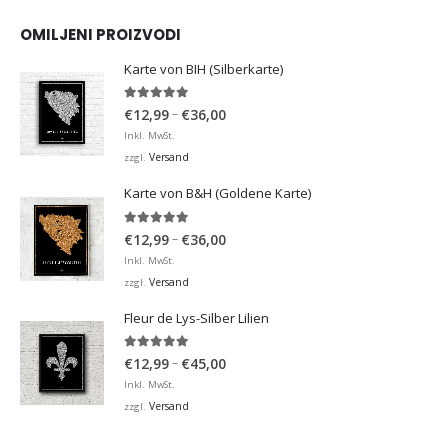
OMILJENI PROIZVODI
Karte von BIH (Silberkarte)
4.92
von 5
Preisspanne:
–
€
12,99
€
36,00
€12,99
Inkl. MwSt.
bis
Versand
zzgl.
€36,00
Karte von B&H (Goldene Karte)
4.98
von 5
Preisspanne:
–
€
12,99
€
36,00
€12,99
Inkl. MwSt.
bis
Versand
zzgl.
€36,00
Fleur de Lys-Silber Lilien
4.95
von 5
Preisspanne:
–
€
12,99
€
45,00
€12,99
Inkl. MwSt.
bis
Versand
zzgl.
€45,00