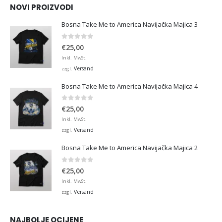
NOVI PROIZVODI
Bosna Take Me to America Navijačka Majica 3
0
von 5
€
25,00
Inkl. MwSt.
Versand
zzgl.
Bosna Take Me to America Navijačka Majica 4
0
von 5
€
25,00
Inkl. MwSt.
Versand
zzgl.
Bosna Take Me to America Navijačka Majica 2
0
von 5
€
25,00
Inkl. MwSt.
Versand
zzgl.
NAJBOLJE OCIJENE