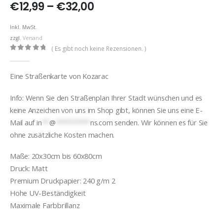
Preisspanne:
€
12,99
–
€
32,00
€12,99
bis
Inkl. MwSt.
€32,00
zzgl.
Versand
( Es gibt noch keine Rezensionen. )
0
out of 5
Eine Straßenkarte von Kozarac
Info: Wenn Sie den Straßenplan Ihrer Stadt wünschen und es
keine Anzeichen von uns im Shop gibt, können Sie uns eine E-
Mail auf
in
**
@
*********
ns.com
senden. Wir können es für Sie
ohne zusätzliche Kosten machen.
Maße: 20x30cm bis 60x80cm
Druck: Matt
Premium Druckpapier: 240 g/m 2
Hohe UV-Beständigkeit
Maximale Farbbrillanz