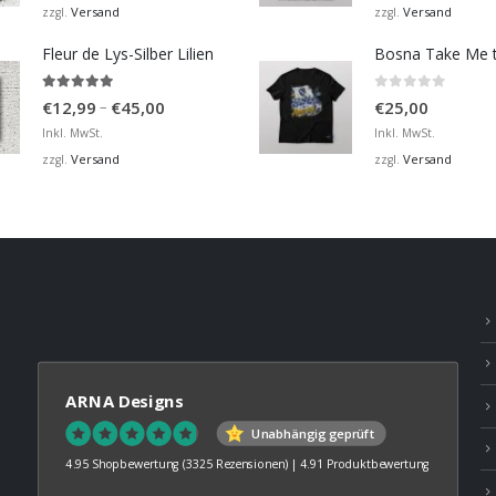
bis
Versand
Versand
zzgl.
zzgl.
€36,00
Fleur de Lys-Silber Lilien
4.95
von 5
0
von 5
Preisspanne:
–
€
12,99
€
45,00
€
25,00
€12,99
Inkl. MwSt.
Inkl. MwSt.
bis
Versand
Versand
zzgl.
zzgl.
€45,00
ARNA Designs
Unabhängig geprüft
4.95 Shopbewertung
(3325 Rezensionen)
|
4.91 Produktbewertung