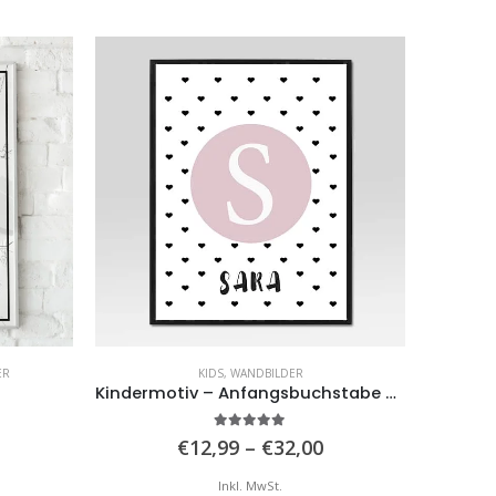
ER
KIDS
,
WANDBILDER
Kindermotiv – Anfangsbuchstabe und Name
Fa
5.00
von 5
Preisspanne:
Preisspanne:
€
12,99
–
€
32,00
€12,99
€12,99
is
bis
Inkl. MwSt.