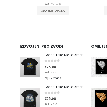
32,00
€32,00
zzgl.
Versand
hrere Varianten auf. Die Optionen können auf der Produktseite gewählt werden
Dieses Produkt weist mehrere Varianten auf. Die Optionen können auf der Produktseite gewählt werden
ODABERI OPCIJE
IZDVOJENI PROIZVODI
OMILJE
Bosna Take Me to America Navijačka Majica 3
0
von 5
€
25,00
Inkl. MwSt.
Versand
zzgl.
Bosna Take Me to America Navijačka Majica 4
0
von 5
€
25,00
Inkl. MwSt.