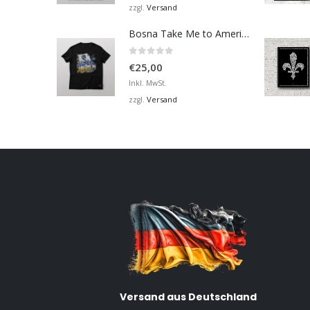
Versand
zzgl.
Bosna Take Me to America Navijačka Majica 2
0
von 5
€
25,00
Inkl. MwSt.
Versand
zzgl.
Versand aus Deutschland