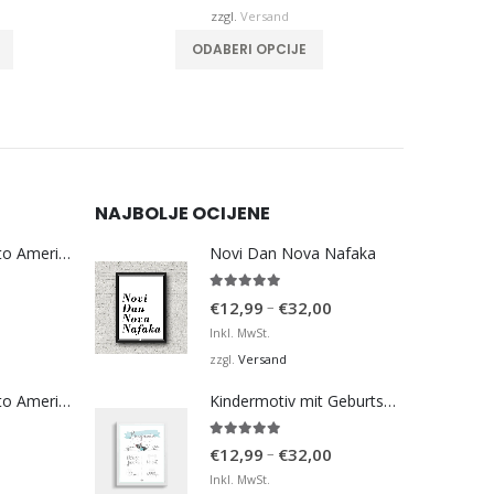
€32,00
€32,00
zzgl.
Versand
Dieses Produkt weist mehrere Varianten auf. Die Optionen können auf der Produktseite gewählt werden
Dieses Produkt weist mehrere Varianten auf. Die Optionen können auf der Produktseite gewählt werden
ODABERI OPCIJE
NAJBOLJE OCIJENE
Bosna Take Me to America Navijačka Majica 3
Novi Dan Nova Nafaka
5.00
von 5
Preisspanne:
–
€
12,99
€
32,00
€12,99
Inkl. MwSt.
bis
Versand
zzgl.
€32,00
Bosna Take Me to America Navijačka Majica 4
Kindermotiv mit Geburtsdaten 3
5.00
von 5
Preisspanne:
–
€
12,99
€
32,00
€12,99
Inkl. MwSt.