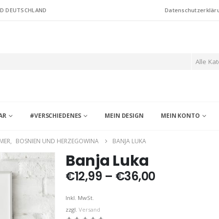
ND DEUTSCHLAND
Datenschutzerklär
Alle Ka
AR
#VERSCHIEDENES
MEIN DESIGN
MEIN KONTO
MER
,
BOSNIEN UND HERZEGOWINA
BANJA LUKA
Banja Luka
Preisspann
€
12,99
–
€
36,00
€12,99
bis
Inkl. MwSt.
€36,00
zzgl.
Versand