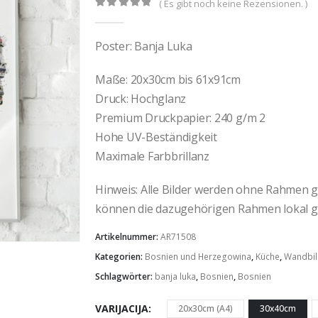
( Es gibt noch keine Rezensionen. )
0
out of 5
Poster: Banja Luka
Maße: 20x30cm bis 61x91cm
Druck: Hochglanz
Premium Druckpapier: 240 g/m 2
Hohe UV-Beständigkeit
Maximale Farbbrillanz
Hinweis: Alle Bilder werden ohne Rahmen gel
können die dazugehörigen Rahmen lokal g
Artikelnummer:
AR71508
Kategorien:
Bosnien und Herzegowina
,
Küche
,
Wandbil
Schlagwörter:
banja luka
,
Bosnien
,
Bosnien
VARIJACIJA
20x30cm (A4)
30x40cm