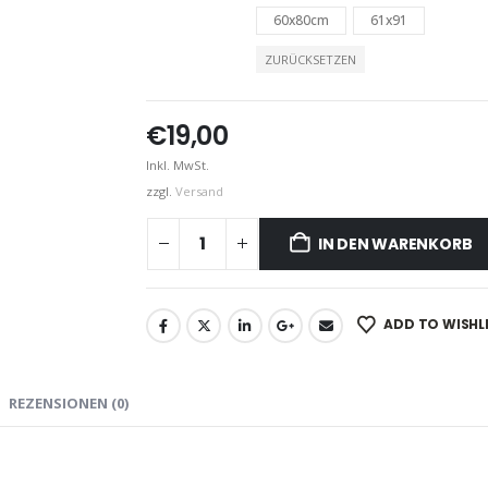
60x80cm
61x91
ZURÜCKSETZEN
€
19,00
Inkl. MwSt.
zzgl.
Versand
IN DEN WARENKORB
ADD TO WISHL
REZENSIONEN (0)