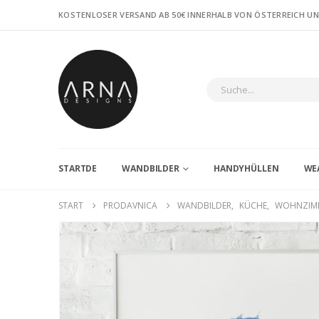
KOSTENLOSER VERSAND AB 50€ INNERHALB VON ÖSTERREICH U
STARTDE
WANDBILDER
HANDYHÜLLEN
WE
START
PRODAVNICA
WANDBILDER
,
KÜCHE
,
WOHNZIM