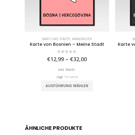
MAPS UND STÄDTE
,
WANDBILDER
M
Karte von Bosnien – Meine Stadt
Karte v
0
von 5
Preisspanne:
€
12,99
–
€
32,00
€12,99
bis
Inkl. MwSt.
€32,00
zzgl.
Versand
Dieses Produkt weist mehrere Varianten auf. Die Optionen können auf der Produktseite gewählt werden
AUSFÜHRUNG WÄHLEN
ÄHNLICHE PRODUKTE