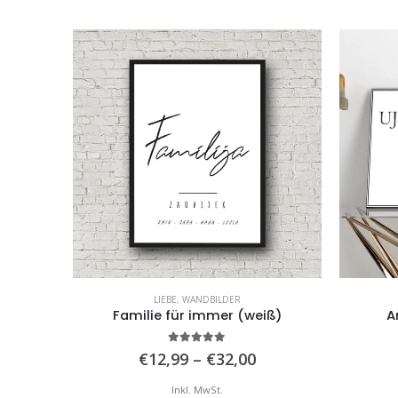
LIEBE
,
WANDBILDER
daten
Familie für immer (weiß)
A
5.00
von 5
reisspanne:
Preisspanne:
€
12,99
–
€
32,00
12,99
€12,99
is
bis
Inkl. MwSt.