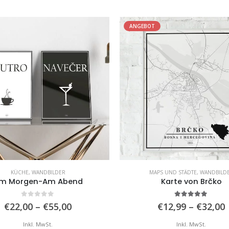
ANGEBOT
KÜCHE
,
WANDBILDER
MAPS UND STÄDTE
,
WANDBILD
m Morgen-Am Abend
Karte von Brčko
0
von 5
5.00
von 5
Preisspanne:
€
22,00
–
€
55,00
€
12,99
–
€
32,00
€22,00
bis
b
Inkl. MwSt.
Inkl. MwSt.