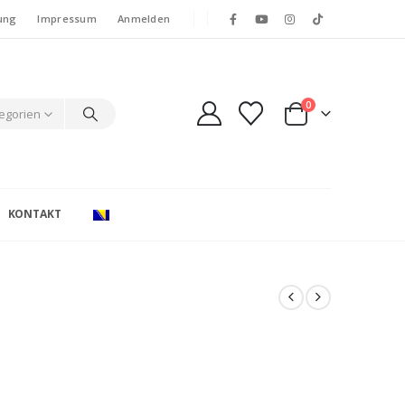
ung
Impressum
Anmelden
0
tegorien
KONTAKT
e: