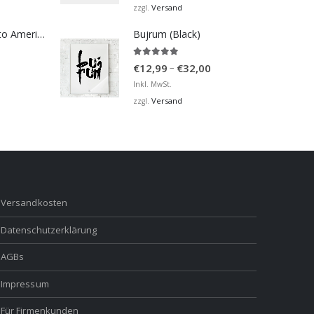
bis
Versand
zzgl.
€32,00
Bosna Take Me to America Navijačka Majica 2
Bujrum (Black)
5.00
von 5
Preisspanne:
–
€
12,99
€
32,00
€12,99
Inkl. MwSt.
bis
Versand
zzgl.
€32,00
Versandkosten
Datenschutzerklärung
AGBs
Impressum
Für Firmenkunden