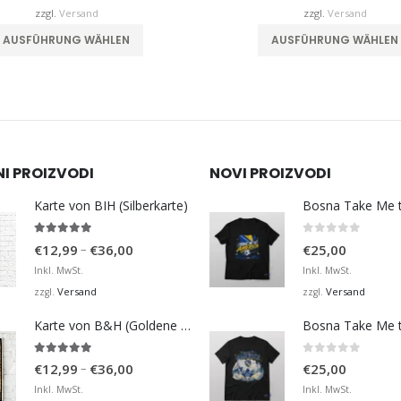
€55,00
zzgl.
Versand
zzgl.
Versand
Dieses Produkt weist mehrere Varianten auf. Die Optionen können auf der Produktseite gewählt werden
AUSFÜHRUNG WÄHLEN
AUSFÜHRUNG WÄHLEN
NI PROIZVODI
NOVI PROIZVODI
Karte von BIH (Silberkarte)
4.92
von 5
0
von 5
Preisspanne:
–
€
12,99
€
36,00
€
25,00
€12,99
Inkl. MwSt.
Inkl. MwSt.
bis
Versand
Versand
zzgl.
zzgl.
€36,00
Karte von B&H (Goldene Karte)
4.98
von 5
0
von 5
Preisspanne:
–
€
12,99
€
36,00
€
25,00
€12,99
Inkl. MwSt.
Inkl. MwSt.