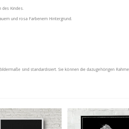
n des Kindes.
blauem und rosa Farbenem Hintergrund.
e Bildermaße sind standardisiert. Sie können die dazugehörigen Rah