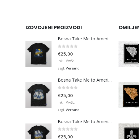
IZDVOJENI PROIZVODI
OMILJE
Bosna Take Me to America Navijačka Majica 3
0
von 5
€
25,00
Inkl. MwSt.
Versand
zzgl.
Bosna Take Me to America Navijačka Majica 4
0
von 5
€
25,00
Inkl. MwSt.
Versand
zzgl.
Bosna Take Me to America Navijačka Majica 2
0
von 5
€
25,00