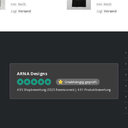
€12,99
Inkl. MwSt.
Inkl. MwSt.
bis
Versand
Versand
zzgl.
zzgl.
€45,00
ARNA Designs
Unabhängig geprüft
4.95 Shopbewertung
(3325 Rezensionen)
|
4.91 Produktbewertung