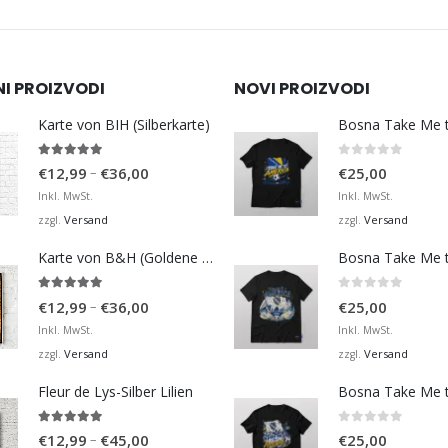
NI PROIZVODI
NOVI PROIZVODI
Karte von BIH (Silberkarte)
4.92
von 5
0
von 5
Preisspanne:
–
€
12,99
€
36,00
€
25,00
€12,99
Inkl. MwSt.
Inkl. MwSt.
bis
Versand
Versand
zzgl.
zzgl.
€36,00
Karte von B&H (Goldene Karte)
4.98
von 5
0
von 5
Preisspanne:
–
€
12,99
€
36,00
€
25,00
€12,99
Inkl. MwSt.
Inkl. MwSt.
bis
Versand
Versand
zzgl.
zzgl.
€36,00
Fleur de Lys-Silber Lilien
4.95
von 5
0
von 5
Preisspanne:
–
€
12,99
€
45,00
€
25,00