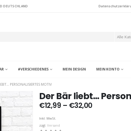
ND DEUTSCHLAND
Datenschutzerklär
Alle Ka
AR
#VERSCHIEDENES
MEIN DESIGN
MEIN KONTO
IEBT… PERSONALISIERTES MOTIV
Der Bär liebt… Person
Preisspann
€
12,99
–
€
32,00
€12,99
bis
Inkl. MwSt.
€32,00
zzgl.
Versand