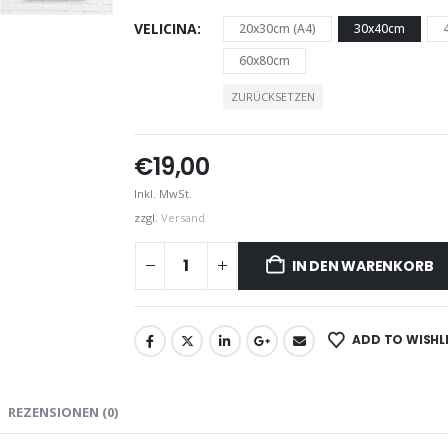
VELICINA
20x30cm (A4)
30x40cm
60x80cm
ZURÜCKSETZEN
€
19,00
Inkl. MwSt.
zzgl.
Versand
IN DEN WARENKORB
ADD TO WISHL
REZENSIONEN (0)