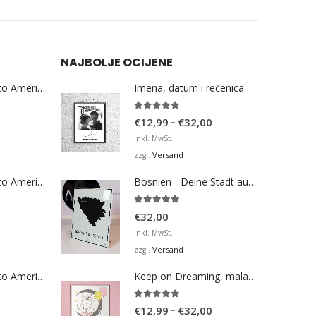
NAJBOLJE OCIJENE
Bosna Take Me to America Navijačka Majica 3
Imena, datum i rečenica
5.00
von 5
Preisspanne:
–
€
12,99
€
32,00
€12,99
Inkl. MwSt.
bis
Versand
zzgl.
€32,00
Bosna Take Me to America Navijačka Majica 4
Bosnien - Deine Stadt auf der Karte - Black
5.00
von 5
€
32,00
Inkl. MwSt.
Versand
zzgl.
Bosna Take Me to America Navijačka Majica 2
Keep on Dreaming, mala moja barbiko
5.00
von 5
Preisspanne:
–
€
12,99
€
32,00