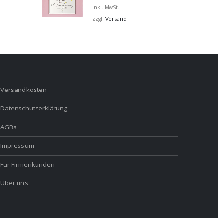
€12,99
Inkl. MwSt.
bis
Versand
zzgl.
€32,00
Versandkosten
Datenschutzerklärung
AGBs
Impressum
Für Firmenkunden
Über uns