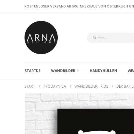
KOSTENLOSER VERSAND AB 50€ INNERHALB VON ÖSTERREICH U
STARTDE
WANDBILDER
HANDYHÜLLEN
WE
START
PRODAVNICA
WANDBILDER
,
KIDS
DER BÄR L