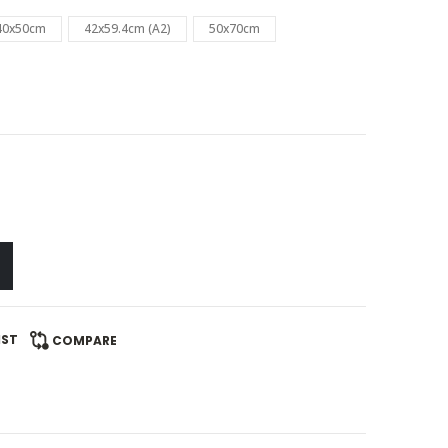
40x50cm
42x59.4cm (A2)
50x70cm
IST
COMPARE