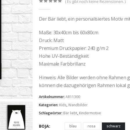
( Es gibt noch keine Rezensionen. )
0
out of 5
Der Bär liebt, ein personalisiertes Motiv 
Maße: 30x40cm bis 60x80cm
Druck: Matt
Premium Druckpapier: 240 g/m 2
Hohe UV-Beständigkeit
Maximale Farbbrillanz
Hinweis: Alle Bilder werden ohne Rahmen gel
können die dazugehörigen Rahmen lokal g
Artikelnummer:
AR11300
Kategorien:
Kids
,
Wandbilder
Schlagwörter:
Bär liebt
,
Kindermotive
BOJA
blau
rosa
schwarz