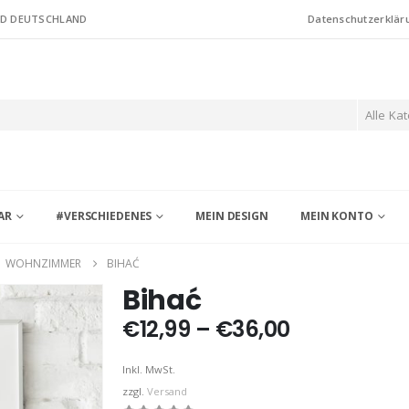
ND DEUTSCHLAND
Datenschutzerklär
Alle Ka
AR
#VERSCHIEDENES
MEIN DESIGN
MEIN KONTO
,
WOHNZIMMER
BIHAĆ
Bihać
Preisspann
€
12,99
–
€
36,00
€12,99
bis
Inkl. MwSt.
€36,00
zzgl.
Versand