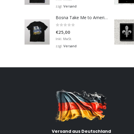
Versand
zzgl.
Bosna Take Me to America Navijačka Majica 2
0
von 5
€
25,00
Inkl. MwSt.
Versand
zzgl.
Versand aus Deutschland