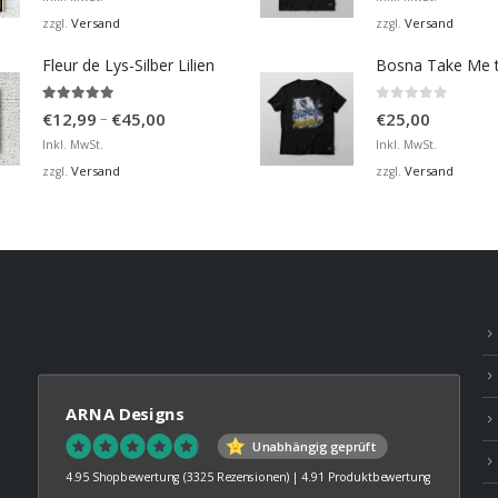
bis
Versand
Versand
zzgl.
zzgl.
€36,00
Fleur de Lys-Silber Lilien
4.95
von 5
0
von 5
Preisspanne:
–
€
12,99
€
45,00
€
25,00
€12,99
Inkl. MwSt.
Inkl. MwSt.
bis
Versand
Versand
zzgl.
zzgl.
€45,00
ARNA Designs
Unabhängig geprüft
4.95 Shopbewertung
(3325 Rezensionen)
|
4.91 Produktbewertung