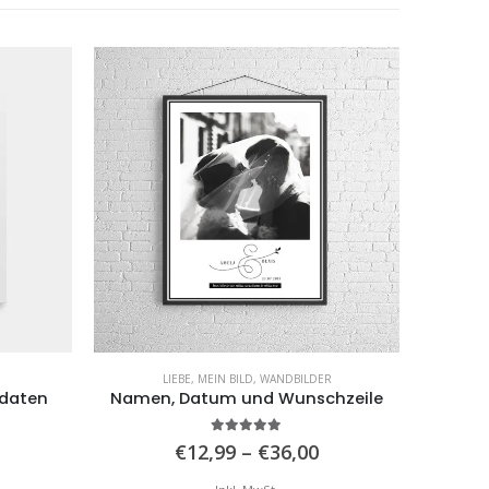
ANGEBO
LIEBE
,
MEIN BILD
,
WANDBILDER
sdaten
Namen, Datum und Wunschzeile
5.00
von 5
Preisspanne:
Preisspanne:
€
12,99
–
€
36,00
€12,99
€12,99