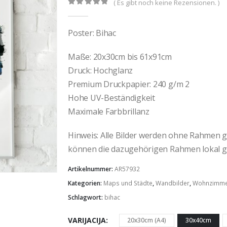
( Es gibt noch keine Rezensionen. )
0
out of 5
Poster: Bihac
Maße: 20x30cm bis 61x91cm
Druck: Hochglanz
Premium Druckpapier: 240 g/m 2
Hohe UV-Beständigkeit
Maximale Farbbrillanz
Hinweis: Alle Bilder werden ohne Rahmen gel
können die dazugehörigen Rahmen lokal g
Artikelnummer:
AR57932
Kategorien:
Maps und Städte
,
Wandbilder
,
Wohnzimm
Schlagwort:
bihac
VARIJACIJA
20x30cm (A4)
30x40cm