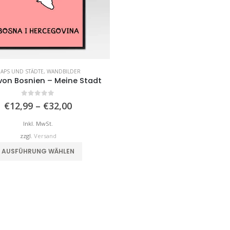
APS UND STÄDTE
,
WANDBILDER
von Bosnien – Meine Stadt
0
von 5
Preisspanne:
€
12,99
–
€
32,00
€12,99
bis
Inkl. MwSt.
€32,00
zzgl.
Versand
Dieses Produkt weist mehrere Varianten auf. Die Optionen können auf der Produktseite gewählt werden
AUSFÜHRUNG WÄHLEN