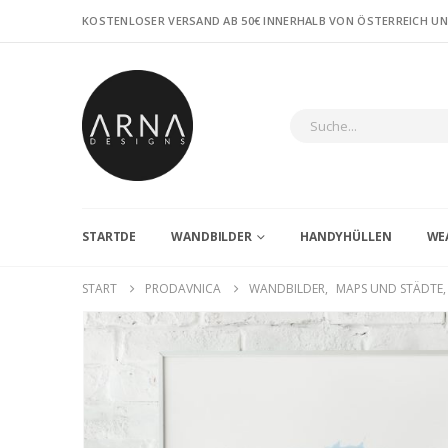
KOSTENLOSER VERSAND AB 50€ INNERHALB VON ÖSTERREICH U
STARTDE
WANDBILDER
HANDYHÜLLEN
WE
START
PRODAVNICA
WANDBILDER
,
MAPS UND STÄDTE