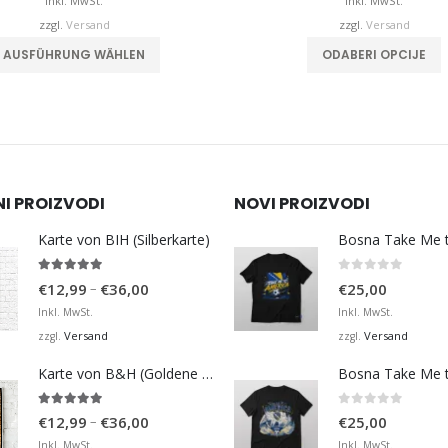
bis
b
Inkl. MwSt.
Inkl. MwSt.
€32,00
zzgl.
Versand
zzgl.
Versand
Dieses Produkt weist mehrere Varianten auf. Die Optionen können auf der Produktseite gewählt werden
Dieses Produkt 
AUSFÜHRUNG WÄHLEN
ODABERI OPCIJE
NI PROIZVODI
NOVI PROIZVODI
Karte von BIH (Silberkarte)
4.92
von 5
0
von 5
Preisspanne:
–
€
12,99
€
36,00
€
25,00
€12,99
Inkl. MwSt.
Inkl. MwSt.
bis
Versand
Versand
zzgl.
zzgl.
€36,00
Karte von B&H (Goldene Karte)
4.98
von 5
0
von 5
Preisspanne:
–
€
12,99
€
36,00
€
25,00
€12,99
Inkl. MwSt.
Inkl. MwSt.