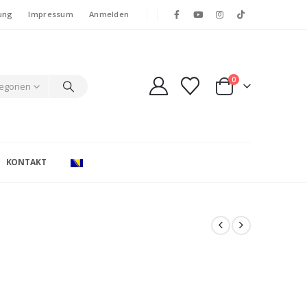
ung
Impressum
Anmelden
0
tegorien
KONTAKT
e: