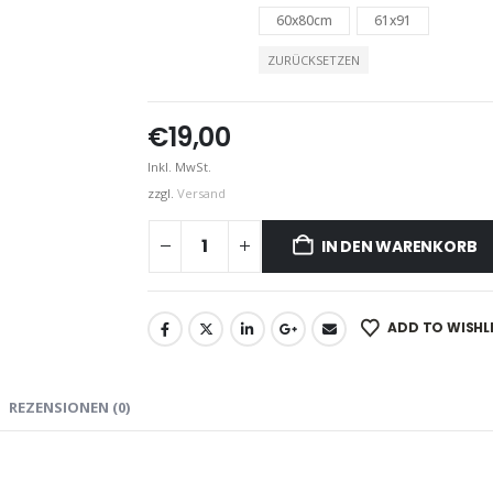
60x80cm
61x91
ZURÜCKSETZEN
€
19,00
Inkl. MwSt.
zzgl.
Versand
IN DEN WARENKORB
ADD TO WISHL
REZENSIONEN (0)