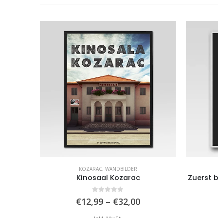
R
KOZARAC
,
WANDBILDER
I
Kinosaal Kozarac
Zuerst 
0
von 5
reisspanne:
Preisspanne:
€
12,99
–
€
32,00
12,99
€12,99