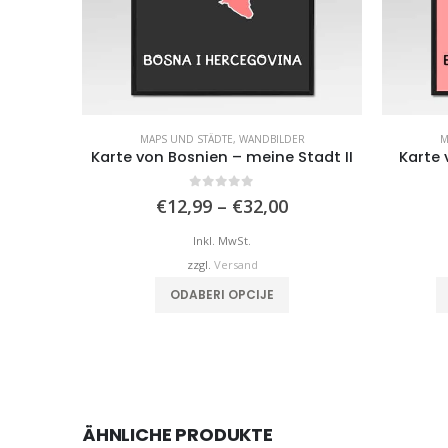
MAPS UND STÄDTE
,
WANDBILDER
M
Karte von Bosnien – meine Stadt II
Karte 
0
von 5
Preisspanne:
€
12,99
–
€
32,00
€12,99
bis
Inkl. MwSt.
€32,00
zzgl.
Versand
Dieses Produkt weist mehrere Varianten auf. Die Optionen können auf der Produktseite gewählt werden
ODABERI OPCIJE
ÄHNLICHE PRODUKTE