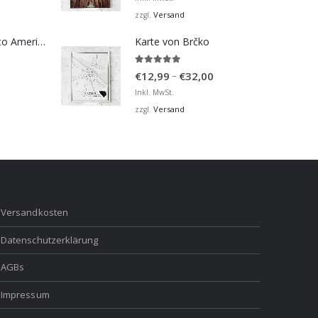
bis
Versand
zzgl.
€36,00
Bosna Take Me to America Navijačka Majica 2
Karte von Brčko
5.00
von 5
Preisspanne:
–
€
12,99
€
32,00
€12,99
Inkl. MwSt.
bis
Versand
zzgl.
€32,00
Versandkosten
Datenschutzerklärung
AGBs
Impressum