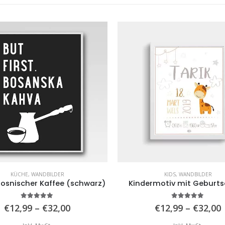
KÜCHE
,
WANDBILDER
KIDS
,
WANDBILDER
bosnischer Kaffee (schwarz)
Kindermotiv mit Geburt
5.00
von 5
5.00
von 5
Preisspanne:
€
12,99
–
€
32,00
€
12,99
–
€
32,00
€12,99