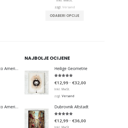
is
bis
Inkl. MwSt.
€32,00
€36,00
zzgl.
Versand
weist mehrere Varianten auf. Die Optionen können auf der Produktseite gewählt werden
Dieses Produkt weist mehrere Varianten auf. Die Optionen können auf der Produktseite gewählt werden
ODABERI OPCIJE
NAJBOLJE OCIJENE
Bosna Take Me to America Navijačka Majica 3
Heilige Geometrie
5.00
von 5
Preisspanne:
–
€
12,99
€
32,00
€12,99
Inkl. MwSt.
bis
Versand
zzgl.
€32,00
Bosna Take Me to America Navijačka Majica 4
Dubrovnik Altstadt
5.00
von 5
Preisspanne:
–
€
12,99
€
36,00
€12,99
Inkl. MwSt.