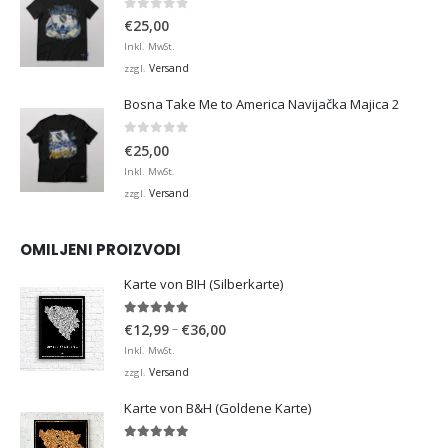
0
von 5
€
25,00
Inkl. MwSt.
Versand
zzgl.
Bosna Take Me to America Navijačka Majica 2
0
von 5
€
25,00
Inkl. MwSt.
Versand
zzgl.
OMILJENI PROIZVODI
Karte von BIH (Silberkarte)
4.92
von 5
Preisspanne:
–
€
12,99
€
36,00
€12,99
Inkl. MwSt.
bis
Versand
zzgl.
€36,00
Karte von B&H (Goldene Karte)
4.98
von 5