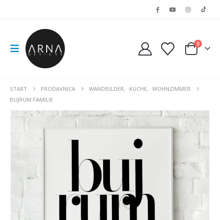
0
START
PRODAVNICA
WANDBILDER
,
KÜCHE
,
WOHNZIMMER
BUJRUM FAMILIE