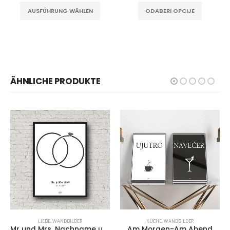
Dieses Produkt weist mehrere Varianten auf. Die Optionen können auf der Produktseite gewählt werden
Dieses Produkt weist mehrere Varianten auf. Die Optionen können auf der Produktseite gewählt werden
AUSFÜHRUNG WÄHLEN
ODABERI OPCIJE
ÄHNLICHE PRODUKTE
LIEBE
,
WANDBILDER
KÜCHE
,
WANDBILDER
Mr und Mrs. Nachname und Hochzeitsdatum
Am Morgen-Am Abend