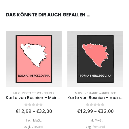
DAS KÖNNTE DIR AUCH GEFALLEN …
MAPS UND STÄDTE
,
WANDBILDER
MAPS UND STÄDTE
,
WANDBILDER
Karte von Bosnien – Meine Stadt
Karte von Bosnien – meine Stadt II
Preisspanne:
Preiss
0
von 5
0
von 5
€
12,99
–
€
32,00
€
12,99
–
€
32,00
€12,99
€12,9
bis
bis
Inkl. MwSt.
Inkl. MwSt.
€32,00
€32,0
zzgl.
Versand
zzgl.
Versand