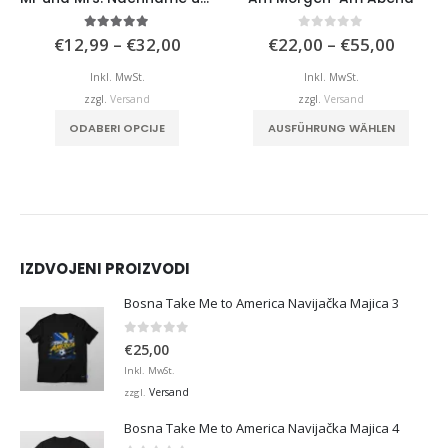
isspanne:
Preisspanne:
Preiss
5.00
von 5
0
von 5
€
12,99
–
€
32,00
€
22,00
–
€
55,00
,99
€12,99
€22,0
bis
bis
Inkl. MwSt.
Inkl. MwSt.
,00
€32,00
€55,0
zzgl.
Versand
zzgl.
Versand
. Die Optionen können auf der Produktseite gewählt werden
Dieses Produkt weist mehrere Varianten auf. Die Optionen können auf der Produktseite gewählt werden
Dieses Produkt weist mehrere Varianten auf. Die Optionen können auf der Produktseite
ODABERI OPCIJE
AUSFÜHRUNG WÄHLEN
IZDVOJENI PROIZVODI
Bosna Take Me to America Navijačka Majica 3
0
von 5
€
25,00
Inkl. MwSt.
Versand
zzgl.
Bosna Take Me to America Navijačka Majica 4