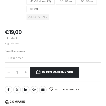
42x59.4cm (A2)
50x70cm
60x80cm
61x91
ZURÜCKSETZEN
€
19,00
Inkl. MwSt.
zzgl.
Versand
Famillienname
IN DEN WARENKORB
ADD TO WISHLIST
COMPARE