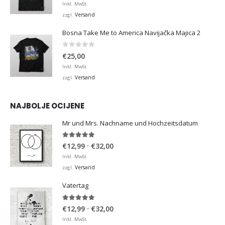
Inkl. MwSt.
Versand
zzgl.
Bosna Take Me to America Navijačka Majica 2
0
von 5
€
25,00
Inkl. MwSt.
Versand
zzgl.
NAJBOLJE OCIJENE
Mr und Mrs. Nachname und Hochzeitsdatum
5.00
von 5
Preisspanne:
–
€
12,99
€
32,00
€12,99
Inkl. MwSt.
bis
Versand
zzgl.
€32,00
Vatertag
5.00
von 5
Preisspanne:
–
€
12,99
€
32,00
€12,99
Inkl. MwSt.