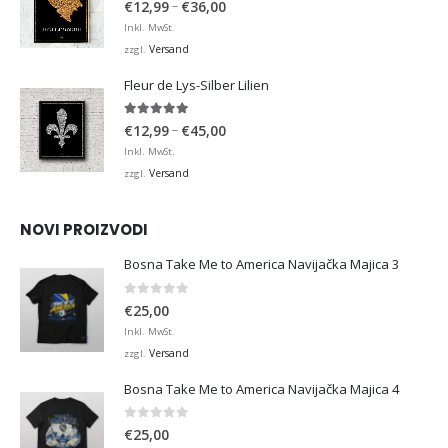
Preisspanne:
–
€
12,99
€
36,00
€12,99
Inkl. MwSt.
bis
Versand
zzgl.
€36,00
Fleur de Lys-Silber Lilien
4.95
von 5
Preisspanne:
–
€
12,99
€
45,00
€12,99
Inkl. MwSt.
bis
Versand
zzgl.
€45,00
NOVI PROIZVODI
Bosna Take Me to America Navijačka Majica 3
0
von 5
€
25,00
Inkl. MwSt.
Versand
zzgl.
Bosna Take Me to America Navijačka Majica 4
0
von 5
€
25,00