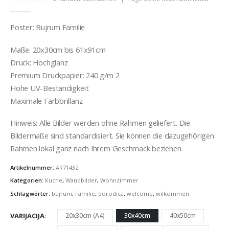
0
out of 5
Poster: Bujrum Familie
Maße: 20x30cm bis 61x91cm
Druck: Hochglanz
Premium Druckpapier: 240 g/m 2
Hohe UV-Beständigkeit
Maximale Farbbrillanz
Hinweis: Alle Bilder werden ohne Rahmen geliefert. Die
Bildermaße sind standardisiert. Sie können die dazugehörigen
Rahmen lokal ganz nach Ihrem Geschmack beziehen.
Artikelnummer:
AR71432
Kategorien:
Küche
,
Wandbilder
,
Wohnzimmer
Schlagwörter:
bujrum
,
Familie
,
porodica
,
welcome
,
wilkommen
VARIJACIJA
20x30cm (A4)
30x40cm
40x50cm