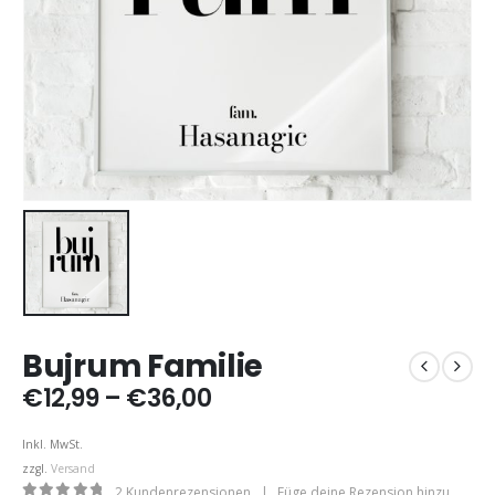
Bujrum Familie
Preisspanne:
€
12,99
–
€
36,00
€12,99
bis
Inkl. MwSt.
€36,00
zzgl.
Versand
2
Kundenrezensionen
|
Füge deine Rezension hinzu