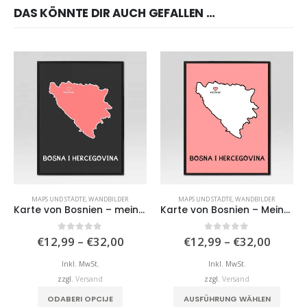
DAS KÖNNTE DIR AUCH GEFALLEN …
MAPS UND STÄDTE
,
WANDBILDER
MAPS UND STÄDTE
,
WANDBILDER
Karte von Bosnien – meine Stadt II
Karte von Bosnien – Meine Stadt
Preisspanne:
Preiss
0
von 5
0
von 5
€
12,99
–
€
32,00
€
12,99
–
€
32,00
€12,99
€12,9
bis
bis
Inkl. MwSt.
Inkl. MwSt.
€32,00
€32,0
zzgl.
Versand
zzgl.
Versand
Dieses Produkt weist mehrere Varianten auf. Die Optionen können auf der Produktseite gewählt werden
Dieses Produkt weist mehrere Varianten auf. Die Optionen können auf der Produktseite
ODABERI OPCIJE
AUSFÜHRUNG WÄHLEN