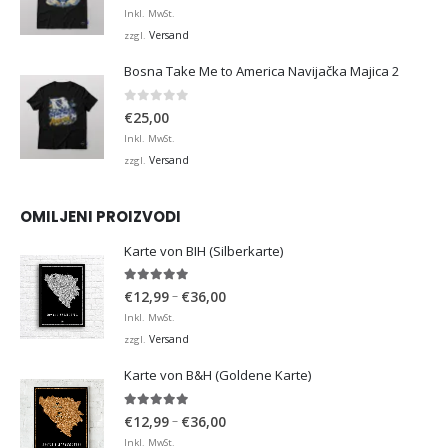
Inkl. MwSt.
Versand
zzgl.
Bosna Take Me to America Navijačka Majica 2
0
von 5
€
25,00
Inkl. MwSt.
Versand
zzgl.
OMILJENI PROIZVODI
Karte von BIH (Silberkarte)
4.92
von 5
Preisspanne:
–
€
12,99
€
36,00
€12,99
Inkl. MwSt.
bis
Versand
zzgl.
€36,00
Karte von B&H (Goldene Karte)
4.98
von 5
Preisspanne:
–
€
12,99
€
36,00
€12,99
Inkl. MwSt.