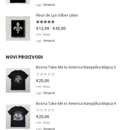
bis
Versand
zzgl.
€36,00
Fleur de Lys-Silber Lilien
4.95
von 5
Preisspanne:
–
€
12,99
€
45,00
€12,99
Inkl. MwSt.
bis
Versand
zzgl.
€45,00
NOVI PROIZVODI
Bosna Take Me to America Navijačka Majica 3
0
von 5
€
25,00
Inkl. MwSt.
Versand
zzgl.
Bosna Take Me to America Navijačka Majica 4
0
von 5
€
25,00
Inkl. MwSt.
Versand
zzgl.