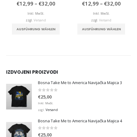
isspanne:
Preisspanne:
Preiss
5.00
von 5
0
von 5
€
12,99
–
€
32,00
€
12,99
–
€
32,00
,00
€12,99
€12,9
bis
bis
Inkl. MwSt.
Inkl. MwSt.
,00
€32,00
€32,0
zzgl.
Versand
zzgl.
Versand
. Die Optionen können auf der Produktseite gewählt werden
Dieses Produkt weist mehrere Varianten auf. Die Optionen können auf der Produktseite gewählt werden
Dieses Produkt weist mehrere Varianten auf. Die Optionen können auf der Produktseite
AUSFÜHRUNG WÄHLEN
AUSFÜHRUNG WÄHLEN
IZDVOJENI PROIZVODI
Bosna Take Me to America Navijačka Majica 3
0
von 5
€
25,00
Inkl. MwSt.
Versand
zzgl.
Bosna Take Me to America Navijačka Majica 4
0
von 5
€
25,00