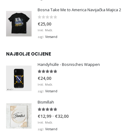
Bosna Take Me to America Navijačka Majica 2
0
von 5
€
25,00
Inkl. MwSt.
Versand
zzgl.
NAJBOLJE OCIJENE
Handyhülle - Bosnisches Wappen
5.00
von 5
€
24,00
Inkl. MwSt.
Versand
zzgl.
Bismillah
5.00
von 5
Preisspanne:
–
€
12,99
€
32,00
€12,99
Inkl. MwSt.
bis
Versand
zzgl.
€32,00