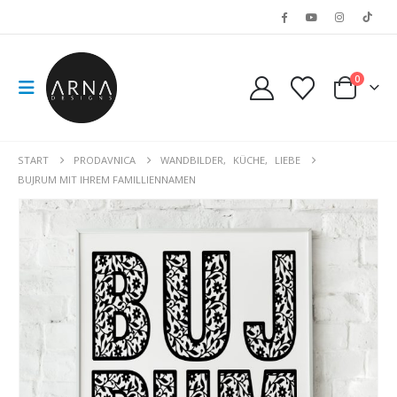
0
START
PRODAVNICA
WANDBILDER
,
KÜCHE
,
LIEBE
BUJRUM MIT IHREM FAMILLIENNAMEN