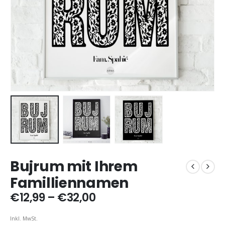
Bujrum mit Ihrem
Familliennamen
Preisspanne:
€
12,99
–
€
32,00
€12,99
bis
Inkl. MwSt.