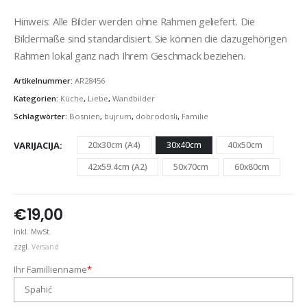
Hinweis: Alle Bilder werden ohne Rahmen geliefert. Die
Bildermaße sind standardisiert. Sie können die dazugehörigen
Rahmen lokal ganz nach Ihrem Geschmack beziehen.
Artikelnummer:
AR28456
Kategorien:
Küche
,
Liebe
,
Wandbilder
Schlagwörter:
Bosnien
,
bujrum
,
dobrodosli
,
Familie
VARIJACIJA
20x30cm (A4)
30x40cm
40x50cm
42x59.4cm (A2)
50x70cm
60x80cm
€
19,00
Inkl. MwSt.
zzgl.
Versand
Ihr Famillienname
*