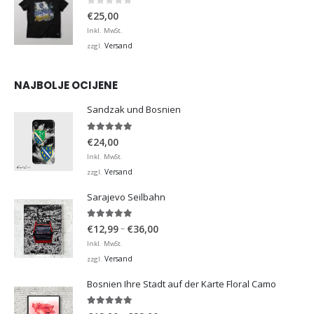
0
von 5
€
25,00
Inkl. MwSt.
Versand
zzgl.
NAJBOLJE OCIJENE
Sandzak und Bosnien
5.00
von 5
€
24,00
Inkl. MwSt.
Versand
zzgl.
Sarajevo Seilbahn
5.00
von 5
Preisspanne:
–
€
12,99
€
36,00
€12,99
Inkl. MwSt.
bis
Versand
zzgl.
€36,00
Bosnien Ihre Stadt auf der Karte Floral Camo
5.00
von 5