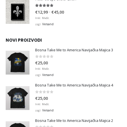
4.95
von 5
Preisspanne:
–
€
12,99
€
45,00
€12,99
Inkl. MwSt.
bis
Versand
zzgl.
€45,00
NOVI PROIZVODI
Bosna Take Me to America Navijačka Majica 3
0
von 5
€
25,00
Inkl. MwSt.
Versand
zzgl.
Bosna Take Me to America Navijačka Majica 4
0
von 5
€
25,00
Inkl. MwSt.
Versand
zzgl.
Bosna Take Me to America Navijačka Majica 2