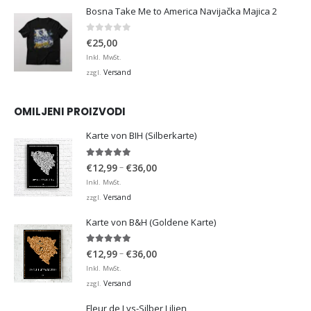
Bosna Take Me to America Navijačka Majica 2
0
von 5
€
25,00
Inkl. MwSt.
Versand
zzgl.
OMILJENI PROIZVODI
Karte von BIH (Silberkarte)
4.92
von 5
Preisspanne:
–
€
12,99
€
36,00
€12,99
Inkl. MwSt.
bis
Versand
zzgl.
€36,00
Karte von B&H (Goldene Karte)
4.98
von 5
Preisspanne:
–
€
12,99
€
36,00
€12,99
Inkl. MwSt.
bis
Versand
zzgl.
€36,00
Fleur de Lys-Silber Lilien