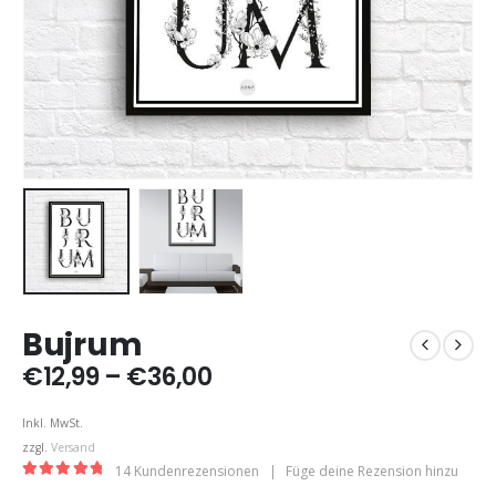
Bujrum
Preisspanne:
€
12,99
–
€
36,00
€12,99
bis
Inkl. MwSt.
€36,00
zzgl.
Versand
14
Kundenrezensionen
|
Füge deine Rezension hinzu
5.00
out of 5