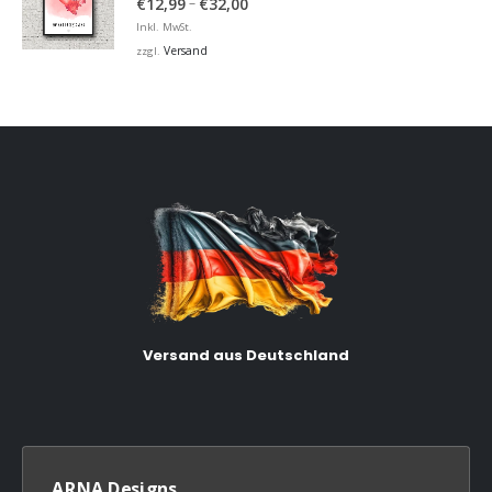
Preisspanne:
–
€
12,99
€
32,00
€12,99
Inkl. MwSt.
bis
Versand
zzgl.
€32,00
Versand aus Deutschland
ARNA Designs