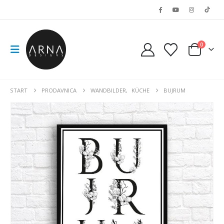
0
START
PRODAVNICA
WANDBILDER
,
KÜCHE
BUJRUM