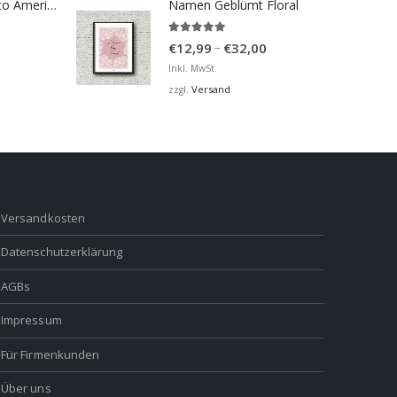
Bosna Take Me to America Navijačka Majica 2
Namen Geblümt Floral
5.00
von 5
Preisspanne:
–
€
12,99
€
32,00
€12,99
Inkl. MwSt.
bis
Versand
zzgl.
€32,00
Versandkosten
Datenschutzerklärung
AGBs
Impressum
Für Firmenkunden
Über uns