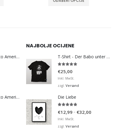
ODABERI OPCIJE
NAJBOLJE OCIJENE
Bosna Take Me to America Navijačka Majica 3
T-Shirt - Der Babo unter den Papas
5.00
von 5
€
25,00
Inkl. MwSt.
Versand
zzgl.
Bosna Take Me to America Navijačka Majica 4
Die Liebe
5.00
von 5
Preisspanne:
–
€
12,99
€
32,00
€12,99
Inkl. MwSt.
bis
Versand
zzgl.
€32,00