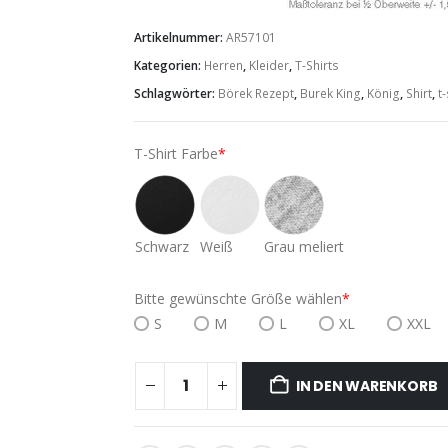
Artikelnummer:
AR57101
Kategorien:
Herren
,
Kleider
,
T-Shirts
Schlagwörter:
Börek Rezept
,
Burek King
,
König
,
Shirt
,
t-
T-Shirt Farbe
*
Schwarz
Weiß
Grau meliert
Bitte gewünschte Größe wählen
*
S
M
L
XL
XXL
IN DEN WARENKORB