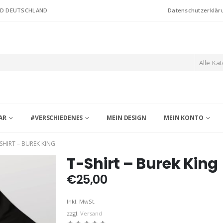
ND DEUTSCHLAND
Datenschutzerklär
Alle Ka
AR
#VERSCHIEDENES
MEIN DESIGN
MEIN KONTO
-SHIRT – BUREK KING
T-Shirt – Burek King
€
25,00
Inkl. MwSt.
zzgl.
Versand