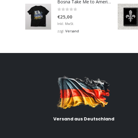
Bosna Take Me to America Navijačka Majica 2
0
von 5
€
25,00
Inkl. MwSt.
Versand
zzgl.
Versand aus Deutschland