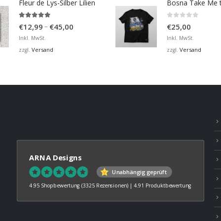
Fleur de Lys-Silber Lilien
4.95
von 5
0
von 5
Preisspanne:
–
€
12,99
€
45,00
€
25,00
€12,99
Inkl. MwSt.
Inkl. MwSt.
bis
Versand
Versand
zzgl.
zzgl.
€45,00
ARNA Designs
Unabhängig geprüft
4.95 Shopbewertung
(3325 Rezensionen)
|
4.91 Produktbewertung