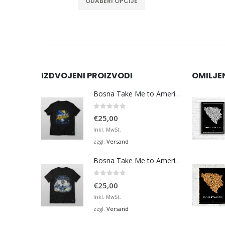
ODABERI OPCIJE
IZDVOJENI PROIZVODI
OMILJE
Bosna Take Me to America Navijačka Majica 3
0
von 5
€
25,00
Inkl. MwSt.
Versand
zzgl.
Bosna Take Me to America Navijačka Majica 4
0
von 5
€
25,00
Inkl. MwSt.
Versand
zzgl.