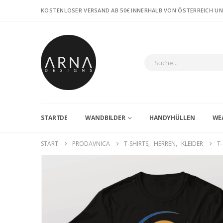
KOSTENLOSER VERSAND AB 50€ INNERHALB VON ÖSTERREICH U
STARTDE
WANDBILDER
HANDYHÜLLEN
WE
START
PRODAVNICA
T-SHIRTS
,
HERREN
,
KLEIDER
T