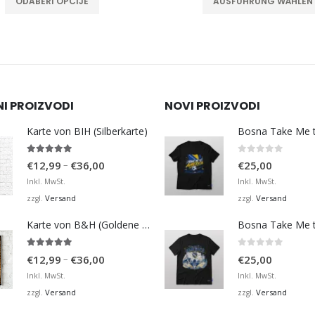
ODABERI OPCIJE
AUSFÜHRUNG WÄHLEN
NI PROIZVODI
NOVI PROIZVODI
Karte von BIH (Silberkarte)
4.92
von 5
0
von 5
Preisspanne:
–
€
12,99
€
36,00
€
25,00
€12,99
Inkl. MwSt.
Inkl. MwSt.
bis
Versand
Versand
zzgl.
zzgl.
€36,00
Karte von B&H (Goldene Karte)
4.98
von 5
0
von 5
Preisspanne:
–
€
12,99
€
36,00
€
25,00
€12,99
Inkl. MwSt.
Inkl. MwSt.
bis
Versand
Versand
zzgl.
zzgl.
€36,00