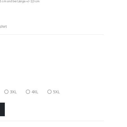
shirt
3XL
4XL
5XL