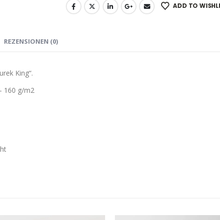
ADD TO WISHL
REZENSIONEN (0)
rek King“.
– 160 g/m2
ht