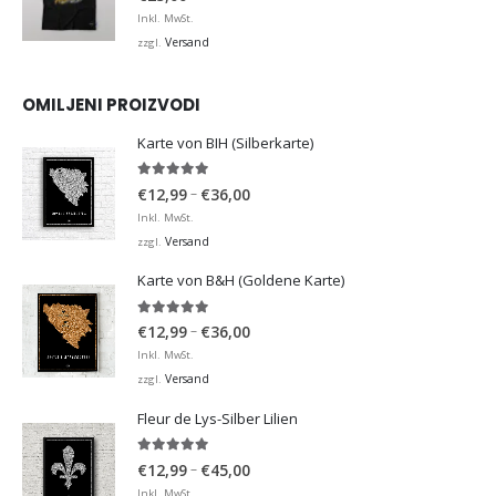
Inkl. MwSt.
Versand
zzgl.
OMILJENI PROIZVODI
Karte von BIH (Silberkarte)
4.92
von 5
Preisspanne:
–
€
12,99
€
36,00
€12,99
Inkl. MwSt.
bis
Versand
zzgl.
€36,00
Karte von B&H (Goldene Karte)
4.98
von 5
Preisspanne:
–
€
12,99
€
36,00
€12,99
Inkl. MwSt.
bis
Versand
zzgl.
€36,00
Fleur de Lys-Silber Lilien
4.95
von 5
Preisspanne:
–
€
12,99
€
45,00
€12,99
Inkl. MwSt.