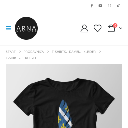
0
START
PRODAVNICA
T-SHIRTS
,
DAMEN
,
KLEIDER
T-SHIRT – PERO BIH