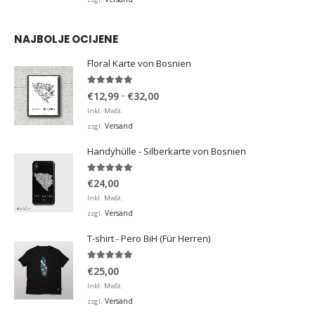
NAJBOLJE OCIJENE
Floral Karte von Bosnien
5.00
von 5
Preisspanne:
–
€
12,99
€
32,00
€12,99
Inkl. MwSt.
bis
Versand
zzgl.
€32,00
Handyhülle - Silberkarte von Bosnien
5.00
von 5
€
24,00
Inkl. MwSt.
Versand
zzgl.
T-shirt - Pero BiH (Für Herren)
5.00
von 5
€
25,00
Inkl. MwSt.
Versand
zzgl.