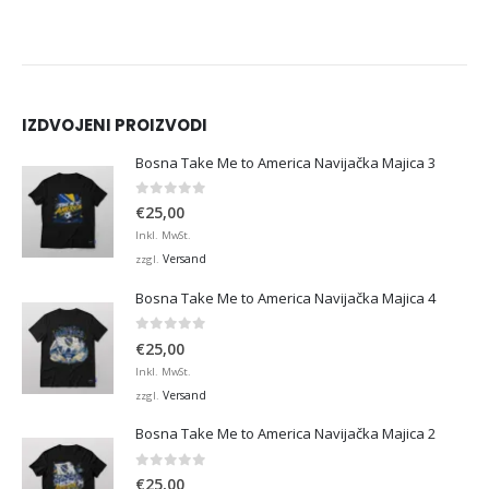
IZDVOJENI PROIZVODI
Bosna Take Me to America Navijačka Majica 3
0
von 5
€
25,00
Inkl. MwSt.
Versand
zzgl.
Bosna Take Me to America Navijačka Majica 4
0
von 5
€
25,00
Inkl. MwSt.
Versand
zzgl.
Bosna Take Me to America Navijačka Majica 2
0
von 5
€
25,00