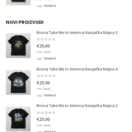
bis
Versand
zzgl.
€45,00
NOVI PROIZVODI
Bosna Take Me to America Navijačka Majica 3
0
von 5
€
25,00
Inkl. MwSt.
Versand
zzgl.
Bosna Take Me to America Navijačka Majica 4
0
von 5
€
25,00
Inkl. MwSt.
Versand
zzgl.
Bosna Take Me to America Navijačka Majica 2
0
von 5
€
25,00
Inkl. MwSt.
Versand
zzgl.