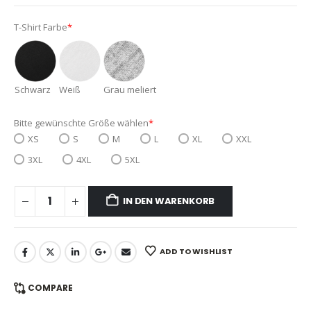
T-Shirt Farbe
*
Schwarz
Weiß
Grau meliert
Bitte gewünschte Größe wählen
*
XS
S
M
L
XL
XXL
3XL
4XL
5XL
IN DEN WARENKORB
ADD TO WISHLIST
COMPARE