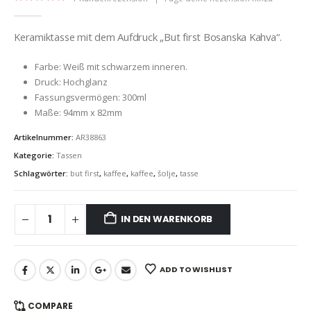
5.00
out of 5
Keramiktasse mit dem Aufdruck „But first Bosanska Kahva“.
Farbe: Weiß mit schwarzem inneren.
Druck: Hochglanz
Fassungsvermögen: 300ml
Maße: 94mm x 82mm
Artikelnummer:
AR38863
Kategorie:
Tassen
Schlagwörter:
but first
,
kaffee
,
kaffee
,
šolje
,
tasse
IN DEN WARENKORB
ADD TO WISHLIST
COMPARE