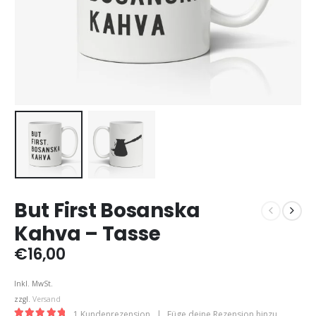
But First Bosanska
Kahva – Tasse
€
16,00
Inkl. MwSt.
zzgl.
Versand
1
Kundenrezension
|
Füge deine Rezension hinzu