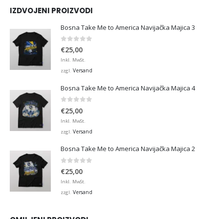
IZDVOJENI PROIZVODI
Bosna Take Me to America Navijačka Majica 3
0
von 5
€
25,00
Inkl. MwSt.
Versand
zzgl.
Bosna Take Me to America Navijačka Majica 4
0
von 5
€
25,00
Inkl. MwSt.
Versand
zzgl.
Bosna Take Me to America Navijačka Majica 2
0
von 5
€
25,00
Inkl. MwSt.
Versand
zzgl.