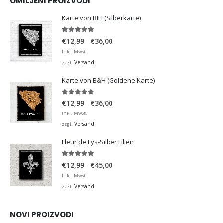
OMILJENI PROIZVODI
Karte von BIH (Silberkarte)
4.92
von 5
Preisspanne:
–
€
12,99
€
36,00
€12,99
Inkl. MwSt.
bis
Versand
zzgl.
€36,00
Karte von B&H (Goldene Karte)
4.98
von 5
Preisspanne:
–
€
12,99
€
36,00
€12,99
Inkl. MwSt.
bis
Versand
zzgl.
€36,00
Fleur de Lys-Silber Lilien
4.95
von 5
Preisspanne:
–
€
12,99
€
45,00
€12,99
Inkl. MwSt.
bis
Versand
zzgl.
€45,00
NOVI PROIZVODI