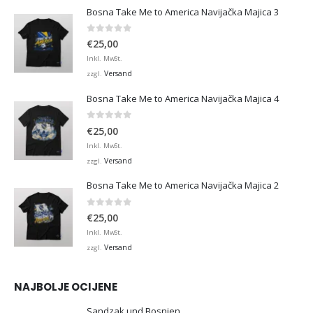
Bosna Take Me to America Navijačka Majica 3
0
von 5
€
25,00
Inkl. MwSt.
Versand
zzgl.
Bosna Take Me to America Navijačka Majica 4
0
von 5
€
25,00
Inkl. MwSt.
Versand
zzgl.
Bosna Take Me to America Navijačka Majica 2
0
von 5
€
25,00
Inkl. MwSt.
Versand
zzgl.
NAJBOLJE OCIJENE
Sandzak und Bosnien