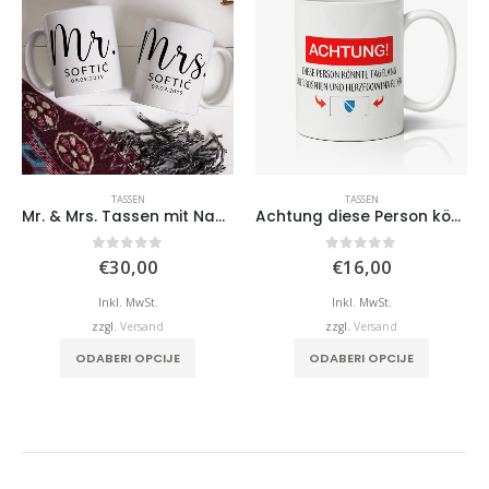
TASSEN
TASSEN
Mr. & Mrs. Tassen mit Nachnamen und Datum
Achtung diese Person könnte Tagelang über… Regentschaft
0
von 5
0
von 5
€
30,00
€
16,00
Inkl. MwSt.
Inkl. MwSt.
zzgl.
Versand
zzgl.
Versand
duktseite gewählt werden
ODABERI OPCIJE
ODABERI OPCIJE