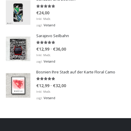
5.00
von 5
€
24,00
Inkl. MwSt.
Versand
zzgl.
Sarajevo Seilbahn
5.00
von 5
Preisspanne:
–
€
12,99
€
36,00
€12,99
Inkl. MwSt.
bis
Versand
zzgl.
€36,00
Bosnien Ihre Stadt auf der Karte Floral Camo
5.00
von 5
Preisspanne:
–
€
12,99
€
32,00
€12,99
Inkl. MwSt.
bis
Versand
zzgl.
€32,00