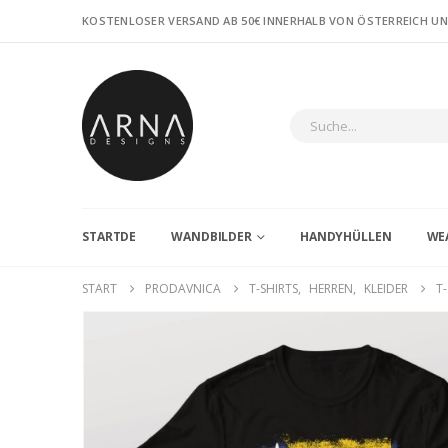
KOSTENLOSER VERSAND AB 50€ INNERHALB VON ÖSTERREICH U
STARTDE
WANDBILDER
HANDYHÜLLEN
WE
START
PRODAVNICA
T-SHIRTS
,
HERREN
,
KLEIDER
T