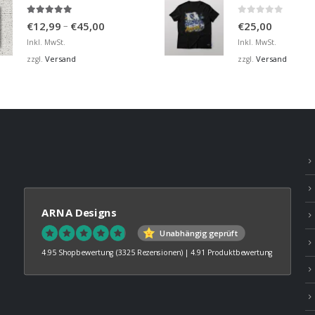
4.95
von 5
0
von 5
Preisspanne:
–
€
12,99
€
45,00
€
25,00
€12,99
Inkl. MwSt.
Inkl. MwSt.
bis
Versand
Versand
zzgl.
zzgl.
€45,00
ARNA Designs
Unabhängig geprüft
4.95 Shopbewertung
(3325 Rezensionen)
|
4.91 Produktbewertung