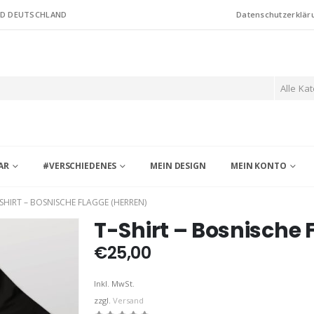
ND DEUTSCHLAND
Datenschutzerklär
Alle Ka
AR
#VERSCHIEDENES
MEIN DESIGN
MEIN KONTO
-SHIRT – BOSNISCHE FLAGGE (HERREN)
T-Shirt – Bosnische 
€
25,00
Inkl. MwSt.
zzgl.
Versand