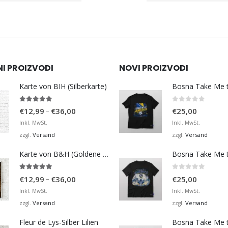
NI PROIZVODI
NOVI PROIZVODI
Karte von BIH (Silberkarte)
4.92
von 5
0
von 5
Preisspanne:
–
€
12,99
€
36,00
€
25,00
€12,99
Inkl. MwSt.
Inkl. MwSt.
bis
Versand
Versand
zzgl.
zzgl.
€36,00
Karte von B&H (Goldene Karte)
4.98
von 5
0
von 5
Preisspanne:
–
€
12,99
€
36,00
€
25,00
€12,99
Inkl. MwSt.
Inkl. MwSt.
bis
Versand
Versand
zzgl.
zzgl.
€36,00
Fleur de Lys-Silber Lilien