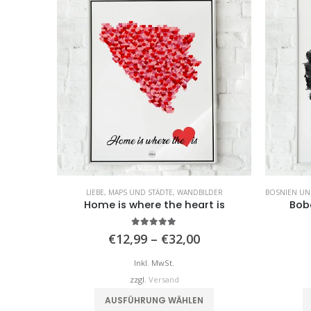
R
LIEBE
,
MAPS UND STÄDTE
,
WANDBILDER
BOSNIEN U
Home is where the heart is
Bob
5.00
von 5
reisspanne:
Preisspanne:
€
12,99
–
€
32,00
12,99
€12,99
is
bis
Inkl. MwSt.
32,00
€32,00
zzgl.
Versand
Dieses Produkt weist mehrere Varianten auf. Die Optionen können auf der Produktseite gewählt werden
Dieses Produkt weist mehrere Varianten auf. Die Optionen können auf der Produktseite gewählt werden
AUSFÜHRUNG WÄHLEN