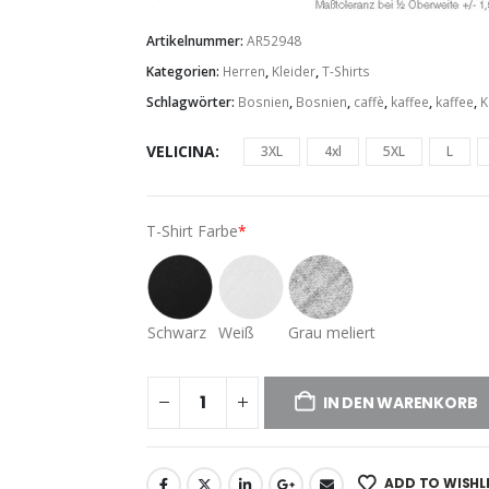
Artikelnummer:
AR52948
Kategorien:
Herren
,
Kleider
,
T-Shirts
Schlagwörter:
Bosnien
,
Bosnien
,
caffè
,
kaffee
,
kaffee
,
K
VELICINA
3XL
4xl
5XL
L
T-Shirt Farbe
*
Schwarz
Weiß
Grau meliert
IN DEN WARENKORB
ADD TO WISHL