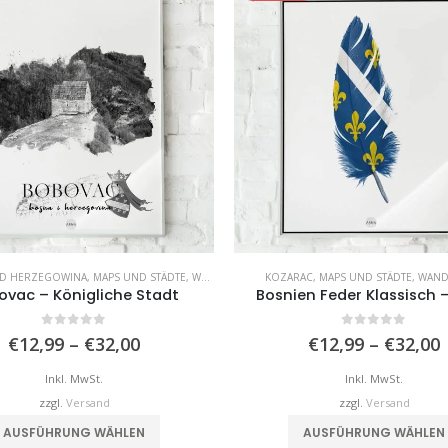
ND HERZEGOWINA
,
MAPS UND STÄDTE
,
WANDBILDER
,
WOHNZIMMER
KOZARAC
,
MAPS UND STÄDTE
,
WAND
ovac – Königliche Stadt
Bosnien Feder Klassisch 
0
von 5
0
von 5
Preisspanne:
€
12,99
–
€
32,00
€
12,99
–
€
32,00
€12,99
bis
b
Inkl. MwSt.
Inkl. MwSt.
€32,00
zzgl.
Versand
zzgl.
Versand
Dieses Produkt weist mehrere Varianten auf. Die Optionen können auf der Produktseite gewählt werden
AUSFÜHRUNG WÄHLEN
AUSFÜHRUNG WÄHLEN