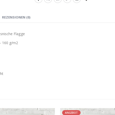
REZENSIONEN (0)
osnische Flagge
– 160 g/m2
ht
ANGEBOT