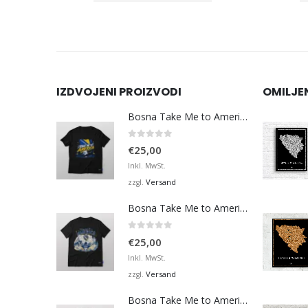
IZDVOJENI PROIZVODI
OMILJE
Bosna Take Me to America Navijačka Majica 3
0
von 5
€
25,00
Inkl. MwSt.
Versand
zzgl.
Bosna Take Me to America Navijačka Majica 4
0
von 5
€
25,00
Inkl. MwSt.
Versand
zzgl.
Bosna Take Me to America Navijačka Majica 2