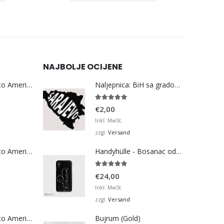
NAJBOLJE OCIJENE
Bosna Take Me to America Navijačka Majica 3
Naljepnica: BiH sa gradom u sredini po želji
5.00
von 5
€
2,00
Inkl. MwSt.
Versand
zzgl.
Bosna Take Me to America Navijačka Majica 4
Handyhülle - Bosanac oder Bosanka
5.00
von 5
€
24,00
Inkl. MwSt.
Versand
zzgl.
Bosna Take Me to America Navijačka Majica 2
Bujrum (Gold)