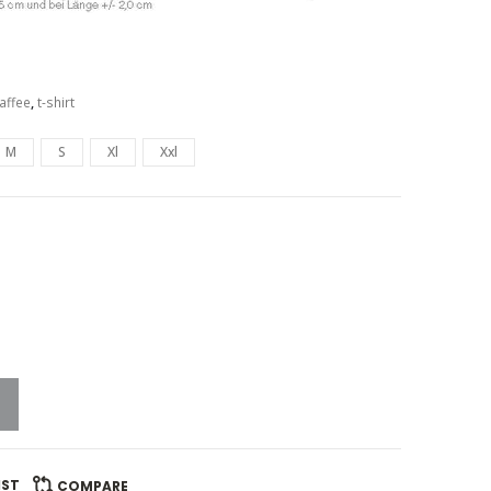
affee
,
t-shirt
M
S
Xl
Xxl
IST
COMPARE