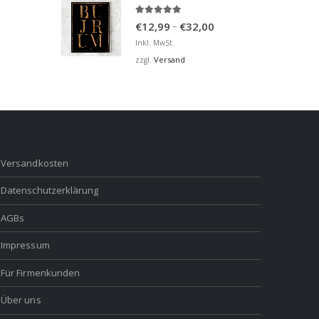
5.00
von 5
Preisspanne:
–
€
12,99
€
32,00
€12,99
Inkl. MwSt.
bis
Versand
zzgl.
€32,00
Versandkosten
Datenschutzerklärung
AGBs
Impressum
Für Firmenkunden
Über uns