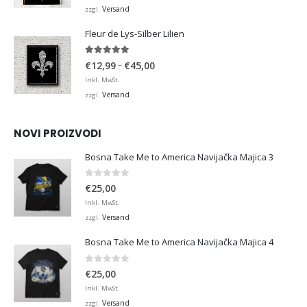
bis
Versand
zzgl.
€36,00
Fleur de Lys-Silber Lilien
4.95
von 5
Preisspanne:
–
€
12,99
€
45,00
€12,99
Inkl. MwSt.
bis
Versand
zzgl.
€45,00
NOVI PROIZVODI
Bosna Take Me to America Navijačka Majica 3
0
von 5
€
25,00
Inkl. MwSt.
Versand
zzgl.
Bosna Take Me to America Navijačka Majica 4
0
von 5
€
25,00
Inkl. MwSt.
Versand
zzgl.