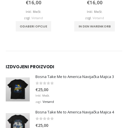
0
von 5
5.00
von 5
€
16,00
€
16,00
Inkl. MwSt.
Inkl. MwSt.
zzgl.
Versand
zzgl.
Versand
ODABERI OPCIJE
IN DEN WARENKORB
IZDVOJENI PROIZVODI
Bosna Take Me to America Navijačka Majica 3
0
von 5
€
25,00
Inkl. MwSt.
Versand
zzgl.
Bosna Take Me to America Navijačka Majica 4
0
von 5
€
25,00