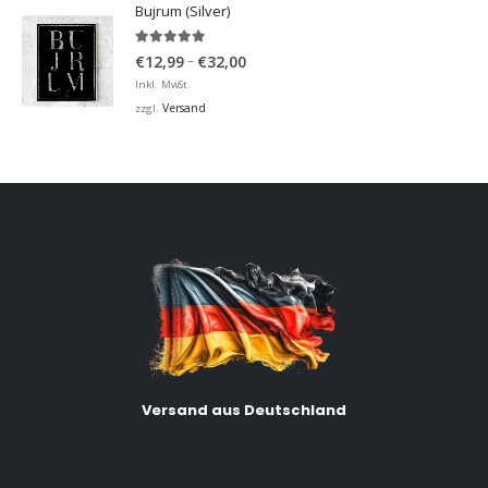
Bujrum (Silver)
5.00
von 5
Preisspanne:
–
€
12,99
€
32,00
€12,99
Inkl. MwSt.
bis
Versand
zzgl.
€32,00
Versand aus Deutschland