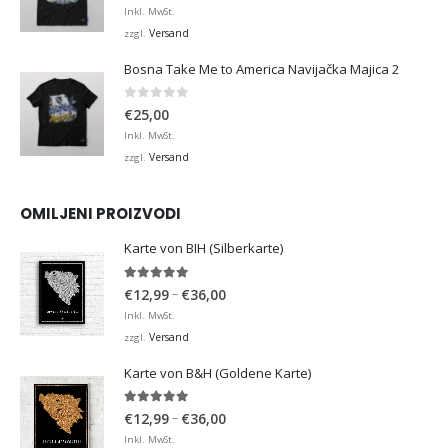
Inkl. MwSt.
Versand
zzgl.
Bosna Take Me to America Navijačka Majica 2
0
von 5
€
25,00
Inkl. MwSt.
Versand
zzgl.
OMILJENI PROIZVODI
Karte von BIH (Silberkarte)
4.92
von 5
Preisspanne:
–
€
12,99
€
36,00
€12,99
Inkl. MwSt.
bis
Versand
zzgl.
€36,00
Karte von B&H (Goldene Karte)
4.98
von 5
Preisspanne:
–
€
12,99
€
36,00
€12,99
Inkl. MwSt.