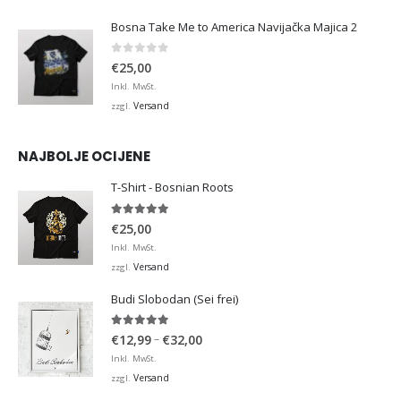
Bosna Take Me to America Navijačka Majica 2
0
von 5
€
25,00
Inkl. MwSt.
Versand
zzgl.
NAJBOLJE OCIJENE
T-Shirt - Bosnian Roots
5.00
von 5
€
25,00
Inkl. MwSt.
Versand
zzgl.
Budi Slobodan (Sei frei)
5.00
von 5
Preisspanne:
–
€
12,99
€
32,00
€12,99
Inkl. MwSt.
bis
Versand
zzgl.
€32,00