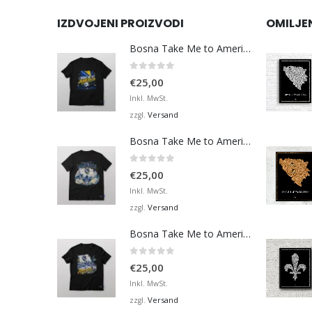
IZDVOJENI PROIZVODI
OMILJE
Bosna Take Me to America Navijačka Majica 3
0
von 5
€
25,00
Inkl. MwSt.
Versand
zzgl.
Bosna Take Me to America Navijačka Majica 4
0
von 5
€
25,00
Inkl. MwSt.
Versand
zzgl.
Bosna Take Me to America Navijačka Majica 2
0
von 5
€
25,00
Inkl. MwSt.
Versand
zzgl.