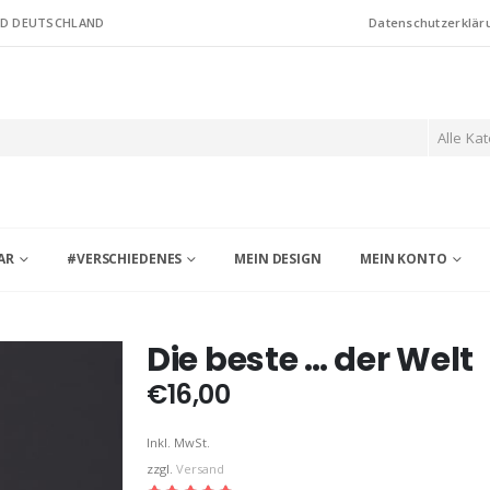
ND DEUTSCHLAND
Datenschutzerklär
Alle Ka
AR
#VERSCHIEDENES
MEIN DESIGN
MEIN KONTO
Die beste … der Welt
€
16,00
Inkl. MwSt.
zzgl.
Versand