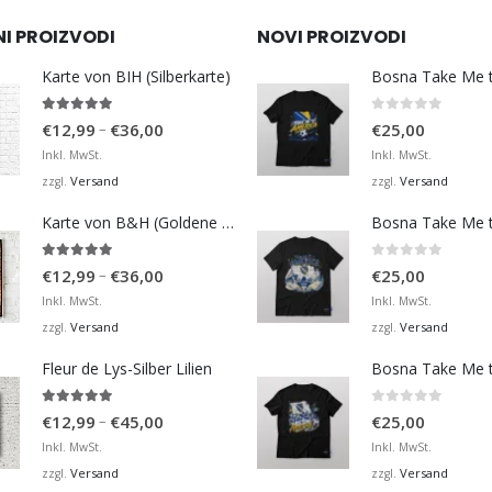
NI PROIZVODI
NOVI PROIZVODI
Karte von BIH (Silberkarte)
4.92
von 5
0
von 5
Preisspanne:
–
€
12,99
€
36,00
€
25,00
€12,99
Inkl. MwSt.
Inkl. MwSt.
bis
Versand
Versand
zzgl.
zzgl.
€36,00
Karte von B&H (Goldene Karte)
4.98
von 5
0
von 5
Preisspanne:
–
€
12,99
€
36,00
€
25,00
€12,99
Inkl. MwSt.
Inkl. MwSt.
bis
Versand
Versand
zzgl.
zzgl.
€36,00
Fleur de Lys-Silber Lilien
4.95
von 5
0
von 5
Preisspanne:
–
€
12,99
€
45,00
€
25,00
€12,99
Inkl. MwSt.
Inkl. MwSt.
bis
Versand
Versand
zzgl.
zzgl.