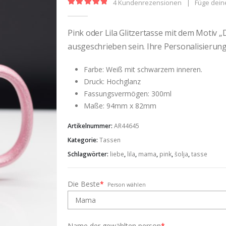
4
Kundenrezensionen
|
Füge dein
5.00
out of 5
Pink oder Lila Glitzertasse mit dem Motiv „
ausgeschrieben sein. Ihre Personalisierun
Farbe: Weiß mit schwarzem inneren.
Druck: Hochglanz
Fassungsvermögen: 300ml
Maße: 94mm x 82mm
Artikelnummer:
AR44645
Kategorie:
Tassen
Schlagwörter:
liebe
,
lila
,
mama
,
pink
,
šolja
,
tasse
Die Beste
*
Person wählen
Name der gewählten person
*