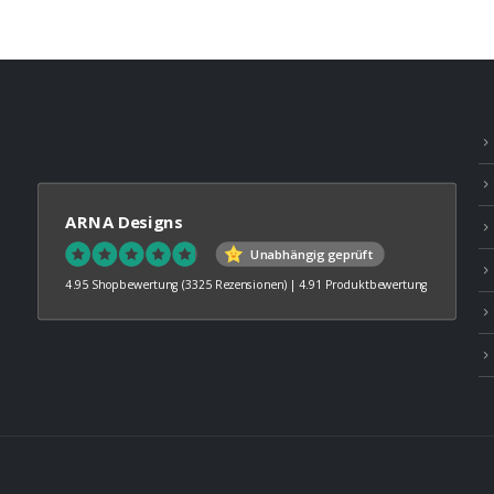
€45,00
ARNA Designs
Unabhängig geprüft
4.95 Shopbewertung
(3325 Rezensionen)
|
4.91 Produktbewertung