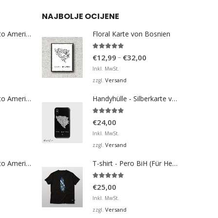
NAJBOLJE OCIJENE
Bosna Take Me to America Navijačka Majica 3
Floral Karte von Bosnien
5.00
von 5
Preisspanne:
–
€
12,99
€
32,00
€12,99
Inkl. MwSt.
bis
Versand
zzgl.
€32,00
Bosna Take Me to America Navijačka Majica 4
Handyhülle - Silberkarte von Bosnien
5.00
von 5
€
24,00
Inkl. MwSt.
Versand
zzgl.
Bosna Take Me to America Navijačka Majica 2
T-shirt - Pero BiH (Für Herren)
5.00
von 5
€
25,00
Inkl. MwSt.
Versand
zzgl.