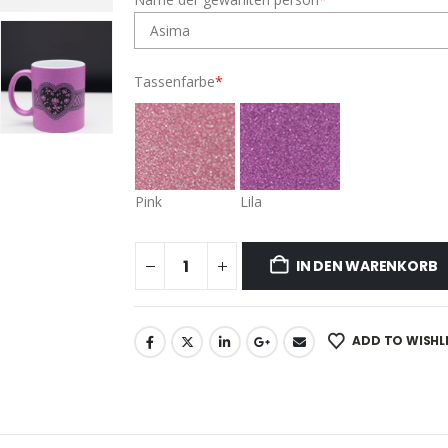
Tassenfarbe
*
Pink
Lila
IN DEN WARENKORB
ADD TO WISHL