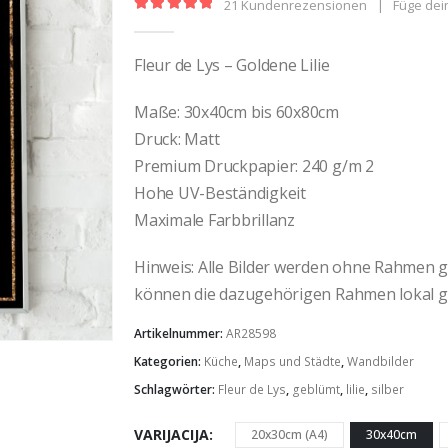
21
Kundenrezensionen
|
Füge dei
5.00
out of 5
Fleur de Lys – Goldene Lilie
Maße: 30x40cm bis 60x80cm
Druck: Matt
Premium Druckpapier: 240 g/m 2
Hohe UV-Beständigkeit
Maximale Farbbrillanz
Hinweis: Alle Bilder werden ohne Rahmen gel
können die dazugehörigen Rahmen lokal g
Artikelnummer:
AR28598
Kategorien:
Küche
,
Maps und Städte
,
Wandbilder
Schlagwörter:
Fleur de Lys
,
geblümt
,
lilie
,
silber
VARIJACIJA
20x30cm (A4)
30x40cm