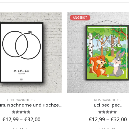
T
ANGEBOT
KIDS
,
WANDBILDER
KIDS
,
WANDBILDER
Eci peci pec..
Keep on Dreaming, mali mo
5.00
von 5
0
von 5
Preisspanne:
€
12,99
–
€
32,00
€
12,99
–
€
32,00
€12,99