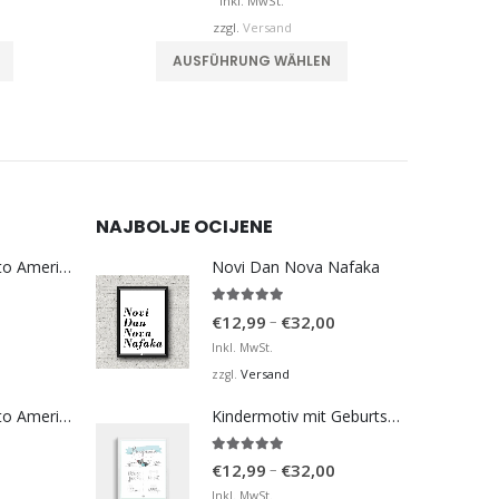
is
bis
Inkl. MwSt.
€32,00
€32,00
zzgl.
Versand
Dieses Produkt weist mehrere Varianten auf. Die Optionen können auf der Produktseite gewählt werden
Dieses Produkt weist mehrere Varianten auf. Die Optionen können auf der Produktseite gewählt werden
AUSFÜHRUNG WÄHLEN
NAJBOLJE OCIJENE
Bosna Take Me to America Navijačka Majica 3
Novi Dan Nova Nafaka
5.00
von 5
Preisspanne:
–
€
12,99
€
32,00
€12,99
Inkl. MwSt.
bis
Versand
zzgl.
€32,00
Bosna Take Me to America Navijačka Majica 4
Kindermotiv mit Geburtsdaten 3
5.00
von 5
Preisspanne:
–
€
12,99
€
32,00
€12,99
Inkl. MwSt.