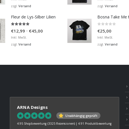
bis
Versand
Versand
zzgl.
zzgl.
€36,00
Fleur de Lys-Silber Lilien
4.95
von 5
0
von 5
Preisspanne:
–
€
12,99
€
45,00
€
25,00
€12,99
Inkl. MwSt.
Inkl. MwSt.
bis
Versand
Versand
zzgl.
zzgl.
€45,00
ARNA Designs
Unabhängig geprüft
4.95 Shopbewertung
(3325 Rezensionen)
|
4.91 Produktbewertung