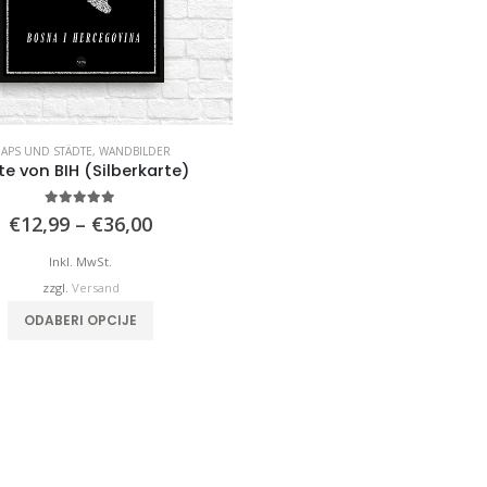
APS UND STÄDTE
,
WANDBILDER
te von BIH (Silberkarte)
4.92
von 5
Preisspanne:
€
12,99
–
€
36,00
€12,99
bis
Inkl. MwSt.
€36,00
zzgl.
Versand
Dieses Produkt weist mehrere Varianten auf. Die Optionen können auf der Produktseite gewählt werden
ODABERI OPCIJE