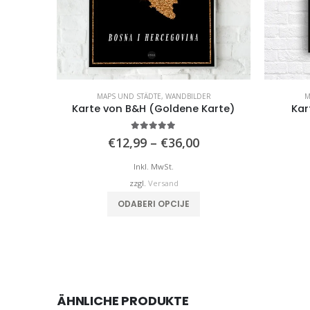
MAPS UND STÄDTE
,
WANDBILDER
M
Karte von B&H (Goldene Karte)
Kar
4.98
von 5
Preisspanne:
€
12,99
–
€
36,00
€12,99
bis
Inkl. MwSt.
€36,00
zzgl.
Versand
Dieses Produkt weist mehrere Varianten auf. Die Optionen können auf der Produktseite gewählt werden
ODABERI OPCIJE
ÄHNLICHE PRODUKTE