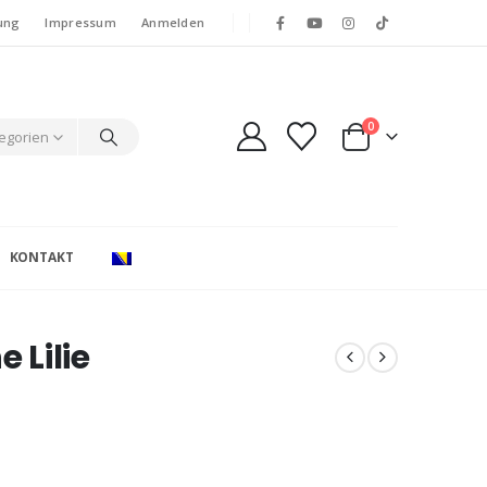
ung
Impressum
Anmelden
0
tegorien
KONTAKT
 Lilie
e: