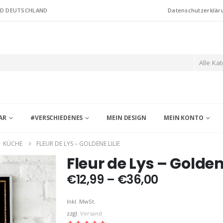
ND DEUTSCHLAND
Datenschutzerklär
Alle Ka
AR
#VERSCHIEDENES
MEIN DESIGN
MEIN KONTO
,
KÜCHE
FLEUR DE LYS – GOLDENE LILIE
Fleur de Lys – Goldene
Preisspann
€
12,99
–
€
36,00
€12,99
bis
Inkl. MwSt.
€36,00
zzgl.
Versand