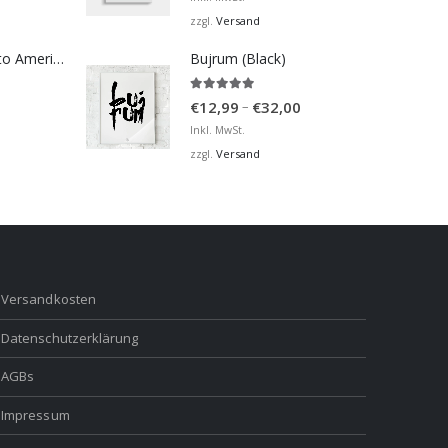
bis
Versand
zzgl.
€32,00
Bosna Take Me to America Navijačka Majica 2
Bujrum (Black)
5.00
von 5
Preisspanne:
–
€
12,99
€
32,00
€12,99
Inkl. MwSt.
bis
Versand
zzgl.
€32,00
Versandkosten
Datenschutzerklärung
AGBs
Impressum