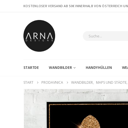
KOSTENLOSER VERSAND AB 50€ INNERHALB VON ÖSTERREICH U
STARTDE
WANDBILDER
HANDYHÜLLEN
WE
START
PRODAVNICA
WANDBILDER
,
MAPS UND STÄDTE