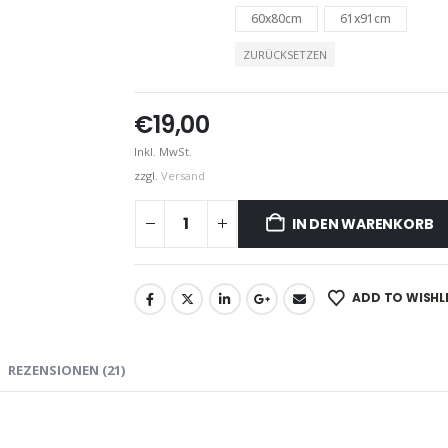
60x80cm
61x91cm
ZURÜCKSETZEN
€
19,00
Inkl. MwSt.
zzgl.
Versand
IN DEN WARENKORB
ADD TO WISHL
REZENSIONEN (21)