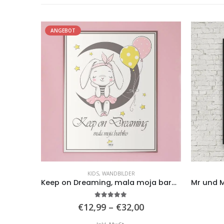
ANGEBO
LIEBE
,
WANDBILDER
Keep on Dreaming, mala moja barbiko
Mr und Mrs. Nachname und Hochzeitsdatum
5.00
von 5
reisspanne:
Preisspanne:
€
12,99
–
€
32,00
12,99
€12,99