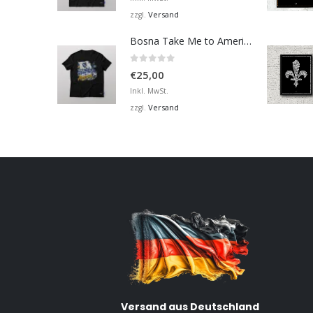
Versand
zzgl.
Bosna Take Me to America Navijačka Majica 2
0
von 5
€
25,00
Inkl. MwSt.
Versand
zzgl.
Versand aus Deutschland