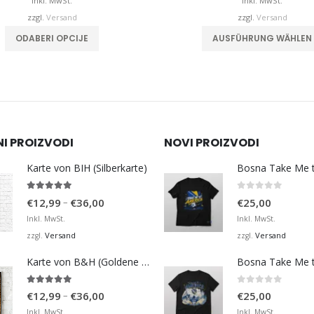
bis
b
Inkl. MwSt.
Inkl. MwSt.
€32,00
zzgl.
Versand
zzgl.
Versand
Dieses Produkt weist mehrere Varianten auf. Die Optionen können auf der Produktseite gewählt werden
AUSFÜHRUNG WÄHLEN
AUSFÜHRUNG WÄHLEN
NI PROIZVODI
NOVI PROIZVODI
Karte von BIH (Silberkarte)
4.92
von 5
0
von 5
Preisspanne:
–
€
12,99
€
36,00
€
25,00
€12,99
Inkl. MwSt.
Inkl. MwSt.
bis
Versand
Versand
zzgl.
zzgl.
€36,00
Karte von B&H (Goldene Karte)
4.98
von 5
0
von 5
Preisspanne:
–
€
12,99
€
36,00
€
25,00
€12,99
Inkl. MwSt.
Inkl. MwSt.