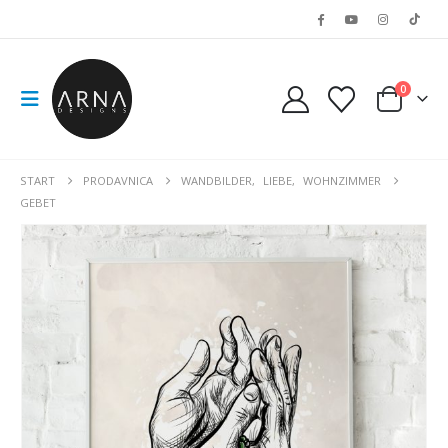
0
START
PRODAVNICA
WANDBILDER
,
LIEBE
,
WOHNZIMMER
GEBET