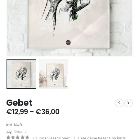
Gebet
Preisspanne:
€
12,99
–
€
36,00
€12,99
bis
Inkl. MwSt.
€36,00
zzgl.
Versand
2
Kundenrezensionen
|
Füge deine Rezension hinzu