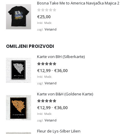
Bosna Take Me to America Navijačka Majica 2
0
von 5
€
25,00
Inkl. MwSt.
Versand
zzgl.
OMILJENI PROIZVODI
Karte von BIH (Silberkarte)
4.92
von 5
Preisspanne:
–
€
12,99
€
36,00
€12,99
Inkl. MwSt.
bis
Versand
zzgl.
€36,00
Karte von B&H (Goldene Karte)
4.98
von 5
Preisspanne:
–
€
12,99
€
36,00
€12,99
Inkl. MwSt.
bis
Versand
zzgl.
€36,00
Fleur de Lys-Silber Lilien