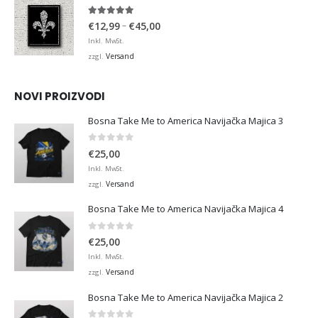
4.95
von 5
Preisspanne:
–
€
12,99
€
45,00
€12,99
Inkl. MwSt.
bis
Versand
zzgl.
€45,00
NOVI PROIZVODI
Bosna Take Me to America Navijačka Majica 3
0
von 5
€
25,00
Inkl. MwSt.
Versand
zzgl.
Bosna Take Me to America Navijačka Majica 4
0
von 5
€
25,00
Inkl. MwSt.
Versand
zzgl.
Bosna Take Me to America Navijačka Majica 2