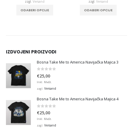
zzgl.
Versand
zzgl.
Versand
duktseite gewählt werden
Dieses Produkt weist mehrere Varianten auf. Die Optionen können auf der Produktseite gewählt werden
Dieses Produkt weist mehrere Varianten auf. Die Optionen können auf der Produktseite gewählt werden
ODABERI OPCIJE
ODABERI OPCIJE
IZDVOJENI PROIZVODI
Bosna Take Me to America Navijačka Majica 3
0
von 5
€
25,00
Inkl. MwSt.
Versand
zzgl.
Bosna Take Me to America Navijačka Majica 4
0
von 5
€
25,00
Inkl. MwSt.
Versand
zzgl.