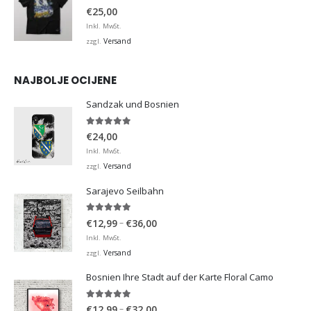
0
von 5
€
25,00
Inkl. MwSt.
Versand
zzgl.
NAJBOLJE OCIJENE
Sandzak und Bosnien
5.00
von 5
€
24,00
Inkl. MwSt.
Versand
zzgl.
Sarajevo Seilbahn
5.00
von 5
Preisspanne:
–
€
12,99
€
36,00
€12,99
Inkl. MwSt.
bis
Versand
zzgl.
€36,00
Bosnien Ihre Stadt auf der Karte Floral Camo
5.00
von 5
Preisspanne:
–
€
12,99
€
32,00