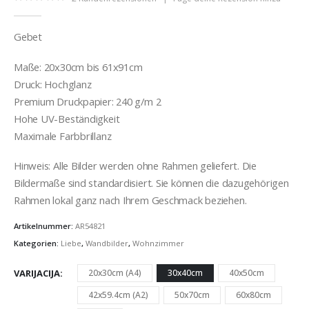
0
out of 5
Gebet
Maße: 20x30cm bis 61x91cm
Druck: Hochglanz
Premium Druckpapier: 240 g/m 2
Hohe UV-Beständigkeit
Maximale Farbbrillanz
Hinweis: Alle Bilder werden ohne Rahmen geliefert. Die
Bildermaße sind standardisiert. Sie können die dazugehörigen
Rahmen lokal ganz nach Ihrem Geschmack beziehen.
Artikelnummer:
AR54821
Kategorien:
Liebe
,
Wandbilder
,
Wohnzimmer
VARIJACIJA
20x30cm (A4)
30x40cm
40x50cm
42x59.4cm (A2)
50x70cm
60x80cm