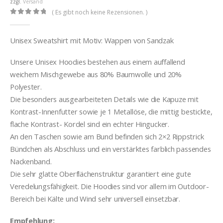
zzgl.
Versand
( Es gibt noch keine Rezensionen. )
0
out of 5
Unisex Sweatshirt mit Motiv: Wappen von Sandzak
Unsere Unisex Hoodies bestehen aus einem auffallend
weichem Mischgewebe aus 80% Baumwolle und 20%
Polyester.
Die besonders ausgearbeiteten Details wie die Kapuze mit
Kontrast-Innenfutter sowie je 1 Metallöse, die mittig bestickte,
flache Kontrast- Kordel sind ein echter Hingucker.
An den Taschen sowie am Bund befinden sich 2×2 Rippstrick
Bündchen als Abschluss und ein verstärktes farblich passendes
Nackenband.
Die sehr glatte Oberflächenstruktur garantiert eine gute
Veredelungsfähigkeit. Die Hoodies sind vor allem im Outdoor-
Bereich bei Kälte und Wind sehr universell einsetzbar.
Empfehlung: