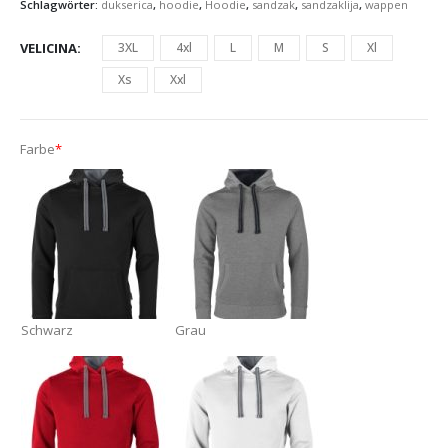
Schlagwörter:
dukserica
,
hoodie
,
Hoodie
,
sandzak
,
sandzaklija
,
wappen
VELICINA
3XL
4xl
L
M
S
Xl
Xs
Xxl
Farbe
*
Schwarz
Grau