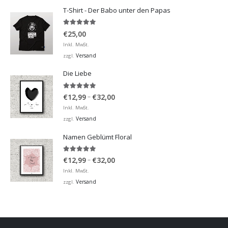
T-Shirt - Der Babo unter den Papas
5.00
von 5
€
25,00
Inkl. MwSt.
Versand
zzgl.
Die Liebe
5.00
von 5
Preisspanne:
–
€
12,99
€
32,00
€12,99
Inkl. MwSt.
bis
Versand
zzgl.
€32,00
Namen Geblümt Floral
5.00
von 5
Preisspanne:
–
€
12,99
€
32,00
€12,99
Inkl. MwSt.
bis
Versand
zzgl.
€32,00