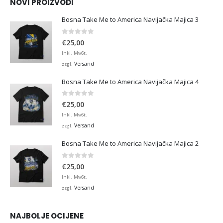
NOVI PROIZVODI
Bosna Take Me to America Navijačka Majica 3
0
von 5
€
25,00
Inkl. MwSt.
Versand
zzgl.
Bosna Take Me to America Navijačka Majica 4
0
von 5
€
25,00
Inkl. MwSt.
Versand
zzgl.
Bosna Take Me to America Navijačka Majica 2
0
von 5
€
25,00
Inkl. MwSt.
Versand
zzgl.
NAJBOLJE OCIJENE