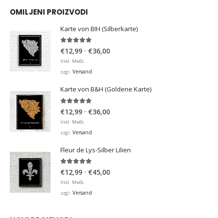
OMILJENI PROIZVODI
Karte von BIH (Silberkarte)
4.92
von 5
Preisspanne:
–
€
12,99
€
36,00
€12,99
Inkl. MwSt.
bis
Versand
zzgl.
€36,00
Karte von B&H (Goldene Karte)
4.98
von 5
Preisspanne:
–
€
12,99
€
36,00
€12,99
Inkl. MwSt.
bis
Versand
zzgl.
€36,00
Fleur de Lys-Silber Lilien
4.95
von 5
Preisspanne:
–
€
12,99
€
45,00
€12,99
Inkl. MwSt.
bis
Versand
zzgl.
€45,00