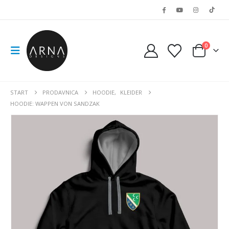
0
START
PRODAVNICA
HOODIE
,
KLEIDER
HOODIE: WAPPEN VON SANDZAK