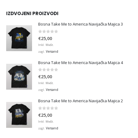
IZDVOJENI PROIZVODI
Bosna Take Me to America Navijačka Majica 3
0
von 5
€
25,00
Inkl. MwSt.
Versand
zzgl.
Bosna Take Me to America Navijačka Majica 4
0
von 5
€
25,00
Inkl. MwSt.
Versand
zzgl.
Bosna Take Me to America Navijačka Majica 2
0
von 5
€
25,00
Inkl. MwSt.
Versand
zzgl.