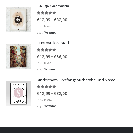
Heilige Geometrie
5.00
von 5
Preisspanne:
–
€
12,99
€
32,00
€12,99
Inkl. MwSt.
bis
Versand
zzgl.
€32,00
Dubrovnik Altstadt
5.00
von 5
Preisspanne:
–
€
12,99
€
36,00
€12,99
Inkl. MwSt.
bis
Versand
zzgl.
€36,00
Kindermotiv - Anfangsbuchstabe und Name
5.00
von 5
Preisspanne:
–
€
12,99
€
32,00
€12,99
Inkl. MwSt.
bis
Versand
zzgl.
€32,00