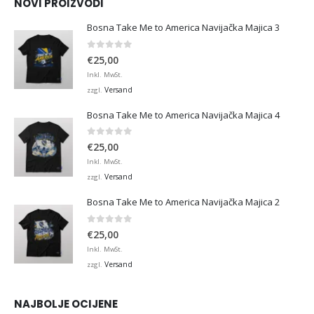
NOVI PROIZVODI
Bosna Take Me to America Navijačka Majica 3
0
von 5
€
25,00
Inkl. MwSt.
Versand
zzgl.
Bosna Take Me to America Navijačka Majica 4
0
von 5
€
25,00
Inkl. MwSt.
Versand
zzgl.
Bosna Take Me to America Navijačka Majica 2
0
von 5
€
25,00
Inkl. MwSt.
Versand
zzgl.
NAJBOLJE OCIJENE