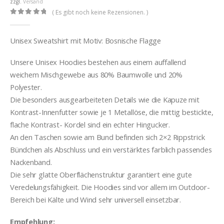
zzgl.
Versand
( Es gibt noch keine Rezensionen. )
0
out of 5
Unisex Sweatshirt mit Motiv: Bosnische Flagge
Unsere Unisex Hoodies bestehen aus einem auffallend
weichem Mischgewebe aus 80% Baumwolle und 20%
Polyester.
Die besonders ausgearbeiteten Details wie die Kapuze mit
Kontrast-Innenfutter sowie je 1 Metallöse, die mittig bestickte,
flache Kontrast- Kordel sind ein echter Hingucker.
An den Taschen sowie am Bund befinden sich 2×2 Rippstrick
Bündchen als Abschluss und ein verstärktes farblich passendes
Nackenband.
Die sehr glatte Oberflächenstruktur garantiert eine gute
Veredelungsfähigkeit. Die Hoodies sind vor allem im Outdoor-
Bereich bei Kälte und Wind sehr universell einsetzbar.
Empfehlung: