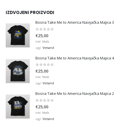
IZDVOJENI PROIZVODI
Bosna Take Me to America Navijačka Majica 3
0
von 5
€
25,00
Inkl. MwSt.
Versand
zzgl.
Bosna Take Me to America Navijačka Majica 4
0
von 5
€
25,00
Inkl. MwSt.
Versand
zzgl.
Bosna Take Me to America Navijačka Majica 2
0
von 5
€
25,00
Inkl. MwSt.
Versand
zzgl.