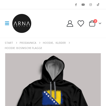
0
START
PRODAVNICA
HOODIE
,
KLEIDER
HOODIE: BOSNISCHE FLAGGE