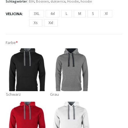
Schlagwörter:
BIH
,
Bosnien
,
dukserica
,
Hoodie
,
hoodie
VELICINA
3XL
4xl
L
M
S
Xl
Xs
Xxl
Farbe
*
Schwarz
Grau