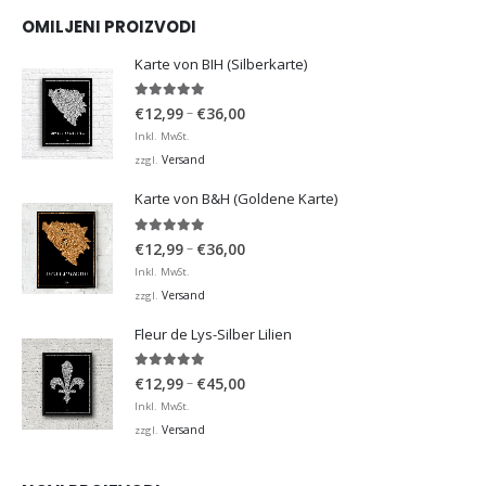
OMILJENI PROIZVODI
Karte von BIH (Silberkarte)
4.92
von 5
Preisspanne:
–
€
12,99
€
36,00
€12,99
Inkl. MwSt.
bis
Versand
zzgl.
€36,00
Karte von B&H (Goldene Karte)
4.98
von 5
Preisspanne:
–
€
12,99
€
36,00
€12,99
Inkl. MwSt.
bis
Versand
zzgl.
€36,00
Fleur de Lys-Silber Lilien
4.95
von 5
Preisspanne:
–
€
12,99
€
45,00
€12,99
Inkl. MwSt.
bis
Versand
zzgl.
€45,00