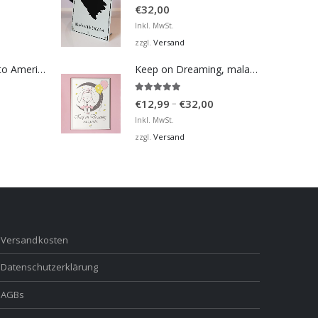
5.00
von 5
€
32,00
Inkl. MwSt.
Versand
zzgl.
Bosna Take Me to America Navijačka Majica 2
Keep on Dreaming, mala moja barbiko
5.00
von 5
Preisspanne:
–
€
12,99
€
32,00
€12,99
Inkl. MwSt.
bis
Versand
zzgl.
€32,00
Versandkosten
Datenschutzerklärung
AGBs