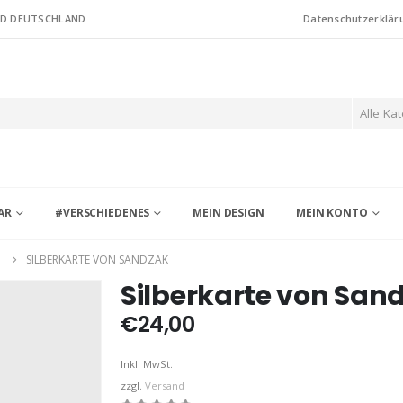
ND DEUTSCHLAND
Datenschutzerklär
Alle Ka
AR
#VERSCHIEDENES
MEIN DESIGN
MEIN KONTO
G
SILBERKARTE VON SANDZAK
Silberkarte von San
€
24,00
Inkl. MwSt.
zzgl.
Versand