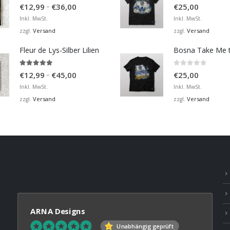
4.98
von 5
0
von 5
Preisspanne:
–
€
12,99
€
36,00
€
25,00
€12,99
Inkl. MwSt.
Inkl. MwSt.
bis
Versand
Versand
zzgl.
zzgl.
€36,00
Fleur de Lys-Silber Lilien
4.95
von 5
0
von 5
Preisspanne:
–
€
12,99
€
45,00
€
25,00
€12,99
Inkl. MwSt.
Inkl. MwSt.
bis
Versand
Versand
zzgl.
zzgl.
€45,00
ARNA Designs
Unabhängig geprüft