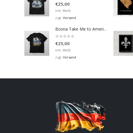
0
von 5
€
25,00
Inkl. MwSt.
Versand
zzgl.
Bosna Take Me to America Navijačka Majica 2
0
von 5
€
25,00
Inkl. MwSt.
Versand
zzgl.