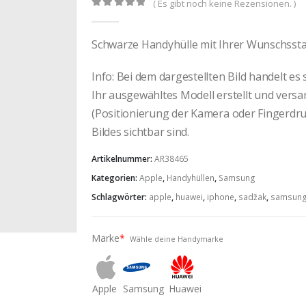
( Es gibt noch keine Rezensionen. )
0
out of 5
Schwarze Handyhülle mit Ihrer Wunschsst
Info: Bei dem dargestellten Bild handelt es
Ihr ausgewähltes Modell erstellt und vers
(Positionierung der Kamera oder Fingerdruc
Bildes sichtbar sind.
Artikelnummer:
AR38465
Kategorien:
Apple
,
Handyhüllen
,
Samsung
Schlagwörter:
apple
,
huawei
,
iphone
,
sadžak
,
samsun
Marke
*
Wähle deine Handymarke
Apple
Samsung
Huawei