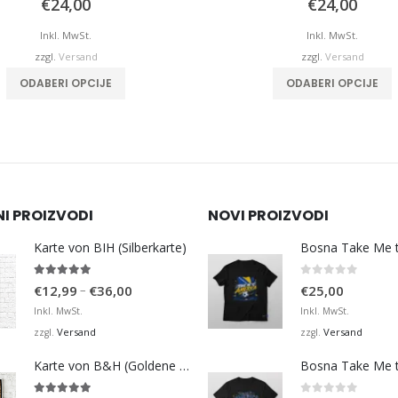
€
24,00
€
24,00
Inkl. MwSt.
Inkl. MwSt.
zzgl.
Versand
zzgl.
Versand
ODABERI OPCIJE
ODABERI OPCIJE
NI PROIZVODI
NOVI PROIZVODI
Karte von BIH (Silberkarte)
4.92
von 5
0
von 5
Preisspanne:
–
€
12,99
€
36,00
€
25,00
€12,99
Inkl. MwSt.
Inkl. MwSt.
bis
Versand
Versand
zzgl.
zzgl.
€36,00
Karte von B&H (Goldene Karte)