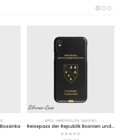
NG
APPLE
,
HANDYHÜLLEN
,
SAMSUNG
 Bosanka
Reisepass der Republik Bosnien und Herzegowina
0
von 5