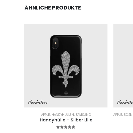
ÄHNLICHE PRODUKTE
DYHÜLLEN
,
SAMSUNG
APPLE
,
HANDYHÜLLEN
,
SAMSUNG
APPLE
,
BOSN
Handyhülle – Silber Lilie
5.00
von 5