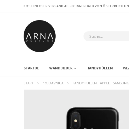
KOSTENLOSER VERSAND AB 50€ INNERHALB VON ÖSTERREICH U
STARTDE
WANDBILDER
HANDYHÜLLEN
WE
START
PRODAVNICA
HANDYHÜLLEN
,
APPLE
,
SAMSUN