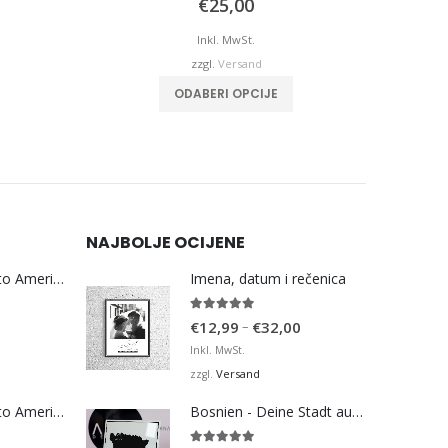
€
25,00
Inkl. MwSt.
zzgl.
Versand
ODABERI OPCIJE
NAJBOLJE OCIJENE
Bosna Take Me to America Navijačka Majica 3
Imena, datum i rečenica
5.00
von 5
Preisspanne:
–
€
12,99
€
32,00
€12,99
Inkl. MwSt.
bis
Versand
zzgl.
€32,00
Bosna Take Me to America Navijačka Majica 4
Bosnien - Deine Stadt auf der Karte - Black