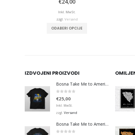
€
24,00
Inkl. MwSt.
zzgl.
Versand
ODABERI OPCIJE
IZDVOJENI PROIZVODI
OMILJE
Bosna Take Me to America Navijačka Majica 3
0
von 5
€
25,00
Inkl. MwSt.
Versand
zzgl.
Bosna Take Me to America Navijačka Majica 4