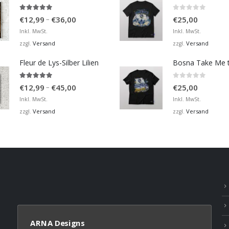
4.98
von 5
0
von 5
Preisspanne:
–
€
12,99
€
36,00
€
25,00
€12,99
Inkl. MwSt.
Inkl. MwSt.
bis
Versand
Versand
zzgl.
zzgl.
€36,00
Fleur de Lys-Silber Lilien
4.95
von 5
0
von 5
Preisspanne:
–
€
12,99
€
45,00
€
25,00
€12,99
Inkl. MwSt.
Inkl. MwSt.
bis
Versand
Versand
zzgl.
zzgl.
€45,00
ARNA Designs