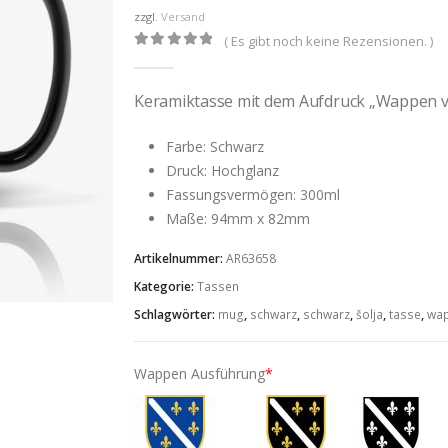
zzgl.
Versand
( Es gibt noch keine Rezensionen. )
0
out of 5
Keramiktasse mit dem Aufdruck „Wappen 
Farbe: Schwarz
Druck: Hochglanz
Fassungsvermögen: 300ml
Maße: 94mm x 82mm
Artikelnummer:
AR63658
Kategorie:
Tassen
Schlagwörter:
mug
,
schwarz
,
schwarz
,
šolja
,
tasse
,
wa
Wappen Ausführung
*