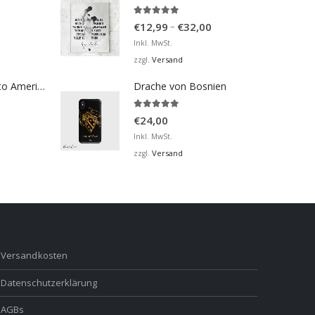
5.00
von 5
Preisspanne:
–
€
12,99
€
32,00
€12,99
Inkl. MwSt.
bis
Versand
zzgl.
€32,00
Bosna Take Me to America Navijačka Majica 2
Drache von Bosnien
5.00
von 5
€
24,00
Inkl. MwSt.
Versand
zzgl.
Versandkosten
Datenschutzerklärung
AGBs