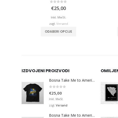
0
von 5
€
25,00
Inkl. MwSt.
zzgl.
Versand
ODABERI OPCIJE
IZDVOJENI PROIZVODI
OMILJE
Bosna Take Me to America Navijačka Majica 3
0
von 5
€
25,00
Inkl. MwSt.
Versand
zzgl.
Bosna Take Me to America Navijačka Majica 4