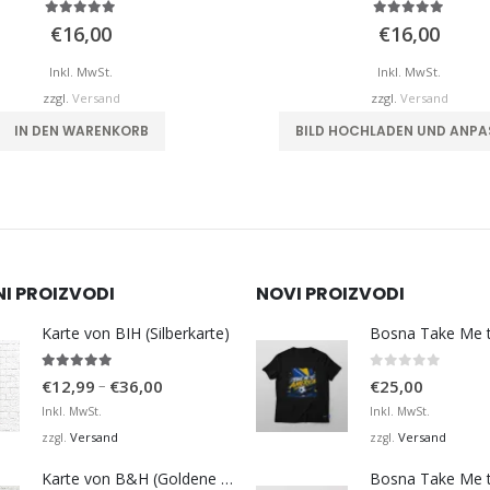
5.00
von 5
5.00
von 5
€
16,00
€
16,00
Inkl. MwSt.
Inkl. MwSt.
zzgl.
Versand
zzgl.
Versand
IN DEN WARENKORB
BILD HOCHLADEN UND ANPA
NI PROIZVODI
NOVI PROIZVODI
Karte von BIH (Silberkarte)
4.92
von 5
0
von 5
Preisspanne:
–
€
12,99
€
36,00
€
25,00
€12,99
Inkl. MwSt.
Inkl. MwSt.
bis
Versand
Versand
zzgl.
zzgl.
€36,00
Karte von B&H (Goldene Karte)