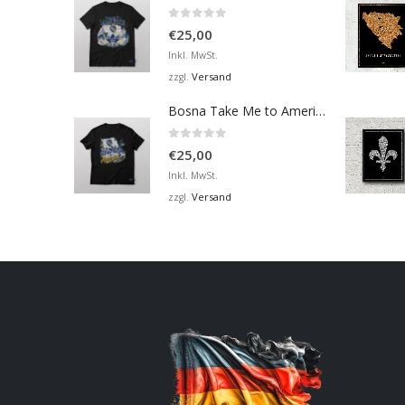
0
von 5
€
25,00
Inkl. MwSt.
Versand
zzgl.
Bosna Take Me to America Navijačka Majica 2
0
von 5
€
25,00
Inkl. MwSt.
Versand
zzgl.