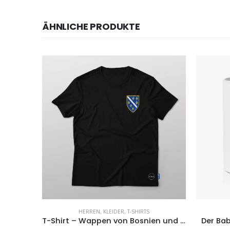
ÄHNLICHE PRODUKTE
HERREN
,
KLEIDER
,
T-SHIRTS
Tasse: Friseur oder Friseurin Definition
T-Shirt – Wappen von Bosnien und Herzegowina
Der Ba