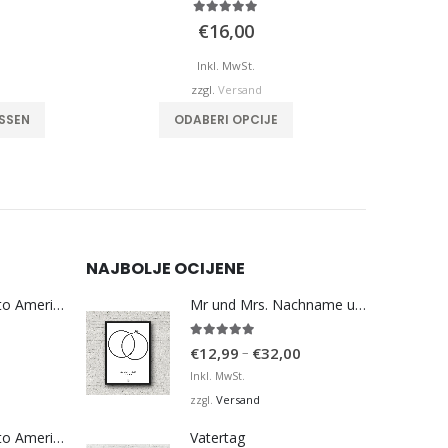
5.00
von 5
€
16,00
Inkl. MwSt.
zzgl.
Versand
SSEN
ODABERI OPCIJE
NAJBOLJE OCIJENE
Bosna Take Me to America Navijačka Majica 3
Mr und Mrs. Nachname und Hochzeitsdatum
5.00
von 5
Preisspanne:
–
€
12,99
€
32,00
€12,99
Inkl. MwSt.
bis
Versand
zzgl.
€32,00
Bosna Take Me to America Navijačka Majica 4
Vatertag