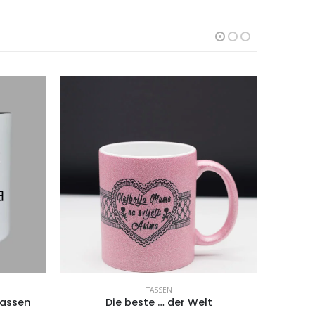
TASSEN
lassen
Die beste … der Welt
T-Sh