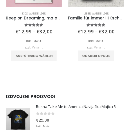
KIDS
,
WANDBILDER
LIEBE
,
WANDBILDER
Keep on Dreaming, mala moja barbiko
Familie für immer III (schwarz)
isspanne:
Preisspanne:
Preiss
5.00
von 5
5.00
von 5
€
12,99
–
€
32,00
€
12,99
–
€
32,00
,99
€12,99
€12,9
bis
bis
Inkl. MwSt.
Inkl. MwSt.
,00
€32,00
€32,0
zzgl.
Versand
zzgl.
Versand
duktseite gewählt werden
Dieses Produkt weist mehrere Varianten auf. Die Optionen können auf der Produktseite gewählt werden
Dieses Produkt weist mehrere Varianten auf. Die Optionen können auf der Produktseite gewählt werden
AUSFÜHRUNG WÄHLEN
ODABERI OPCIJE
IZDVOJENI PROIZVODI
Bosna Take Me to America Navijačka Majica 3
0
von 5
€
25,00
Inkl. MwSt.