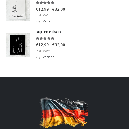
5.00
von 5
Preisspanne:
–
€
12,99
€
32,00
€12,99
Inkl. MwSt.
bis
Versand
zzgl.
€32,00
Bujrum (Silver)
5.00
von 5
Preisspanne:
–
€
12,99
€
32,00
€12,99
Inkl. MwSt.
bis
Versand
zzgl.
€32,00