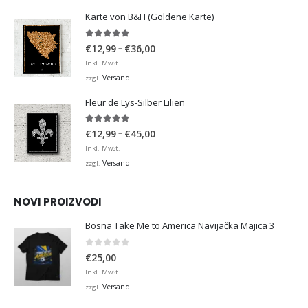
€36,00
Karte von B&H (Goldene Karte)
4.98
von 5
Preisspanne:
–
€
12,99
€
36,00
€12,99
Inkl. MwSt.
bis
Versand
zzgl.
€36,00
Fleur de Lys-Silber Lilien
4.95
von 5
Preisspanne:
–
€
12,99
€
45,00
€12,99
Inkl. MwSt.
bis
Versand
zzgl.
€45,00
NOVI PROIZVODI
Bosna Take Me to America Navijačka Majica 3
0
von 5
€
25,00
Inkl. MwSt.
Versand
zzgl.