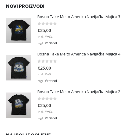
NOVI PROIZVODI
Bosna Take Me to America Navijačka Majica 3
0
von 5
€
25,00
Inkl. MwSt.
Versand
zzgl.
Bosna Take Me to America Navijačka Majica 4
0
von 5
€
25,00
Inkl. MwSt.
Versand
zzgl.
Bosna Take Me to America Navijačka Majica 2
0
von 5
€
25,00
Inkl. MwSt.
Versand
zzgl.