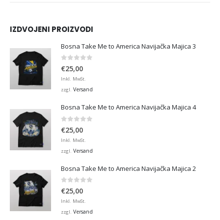
IZDVOJENI PROIZVODI
Bosna Take Me to America Navijačka Majica 3
0
von 5
€
25,00
Inkl. MwSt.
Versand
zzgl.
Bosna Take Me to America Navijačka Majica 4
0
von 5
€
25,00
Inkl. MwSt.
Versand
zzgl.
Bosna Take Me to America Navijačka Majica 2
0
von 5
€
25,00
Inkl. MwSt.
Versand
zzgl.