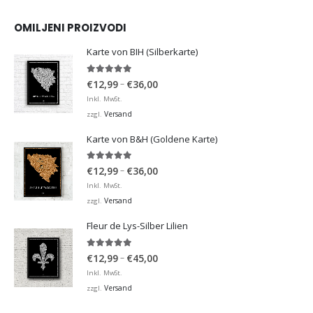
OMILJENI PROIZVODI
Karte von BIH (Silberkarte)
4.92
von 5
Preisspanne:
–
€
12,99
€
36,00
€12,99
Inkl. MwSt.
bis
Versand
zzgl.
€36,00
Karte von B&H (Goldene Karte)
4.98
von 5
Preisspanne:
–
€
12,99
€
36,00
€12,99
Inkl. MwSt.
bis
Versand
zzgl.
€36,00
Fleur de Lys-Silber Lilien
4.95
von 5
Preisspanne:
–
€
12,99
€
45,00
€12,99
Inkl. MwSt.
bis
Versand
zzgl.
€45,00