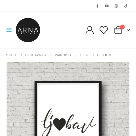
0
START
PRODAVNICA
WANDBILDER
,
LIEBE
DIE LIEBE