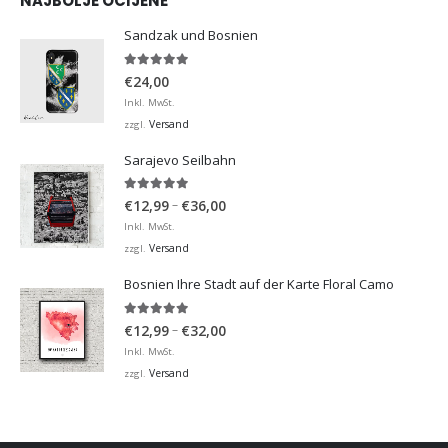
NAJBOLJE OCIJENE
Sandzak und Bosnien
5.00
von 5
€
24,00
Inkl. MwSt.
Versand
zzgl.
Sarajevo Seilbahn
5.00
von 5
Preisspanne:
–
€
12,99
€
36,00
€12,99
Inkl. MwSt.
bis
Versand
zzgl.
€36,00
Bosnien Ihre Stadt auf der Karte Floral Camo
5.00
von 5
Preisspanne:
–
€
12,99
€
32,00
€12,99
Inkl. MwSt.
bis
Versand
zzgl.
€32,00