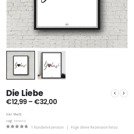
Die Liebe
Preisspanne:
€
12,99
–
€
32,00
€12,99
bis
Inkl. MwSt.
€32,00
zzgl.
Versand
1
Kundenrezension
|
Füge deine Rezension hinzu
0
out of 5