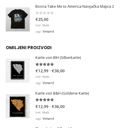
Bosna Take Me to America Navijačka Majica 2
0
von 5
€
25,00
Inkl. MwSt.
Versand
zzgl.
OMILJENI PROIZVODI
Karte von BIH (Silberkarte)
4.92
von 5
Preisspanne:
–
€
12,99
€
36,00
€12,99
Inkl. MwSt.
bis
Versand
zzgl.
€36,00
Karte von B&H (Goldene Karte)
4.98
von 5
Preisspanne:
–
€
12,99
€
36,00
€12,99
Inkl. MwSt.
bis
Versand
zzgl.
€36,00