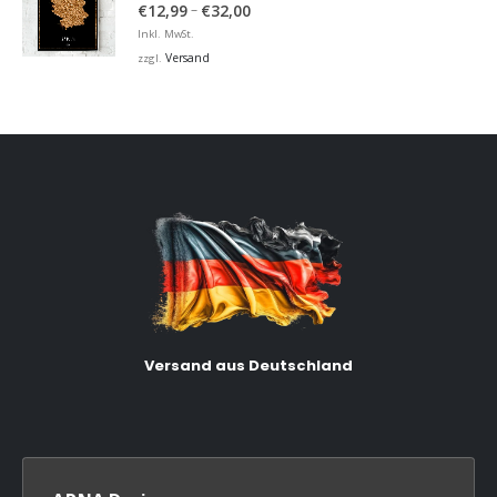
5.00
von 5
Preisspanne:
–
€
12,99
€
32,00
€12,99
Inkl. MwSt.
bis
Versand
zzgl.
€32,00
Versand aus Deutschland