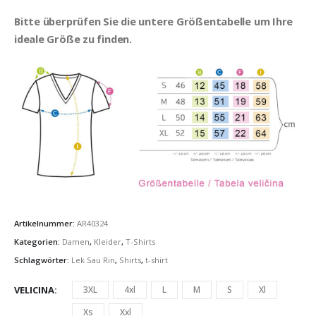
Bitte überprüfen Sie die untere Größentabelle um Ihre
ideale Größe zu finden.
Artikelnummer:
AR40324
Kategorien:
Damen
,
Kleider
,
T-Shirts
Schlagwörter:
Lek Sau Rin
,
Shirts
,
t-shirt
VELICINA
3XL
4xl
L
M
S
Xl
Xs
Xxl