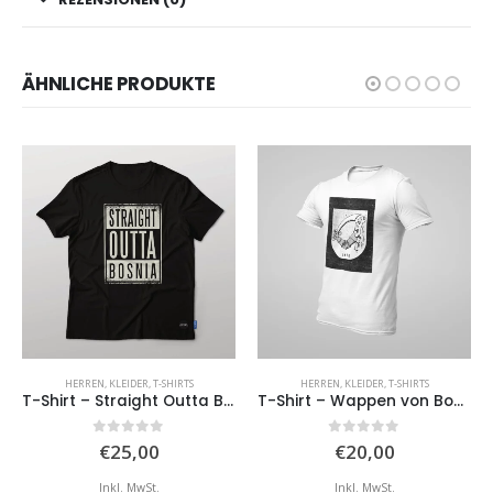
ÄHNLICHE PRODUKTE
HERREN
,
KLEIDER
,
T-SHIRTS
HERREN
,
KLEIDER
,
T-SHIRTS
T-Shirt – Straight Outta Bosnia
T-Shirt – Wappen von Bosnien und Herzegowina 1878
T-shirt – Pero BiH (Für Herren)
0
von 5
5.00
von 5
€
20,00
€
25,00
Inkl. MwSt.
Inkl. MwSt.