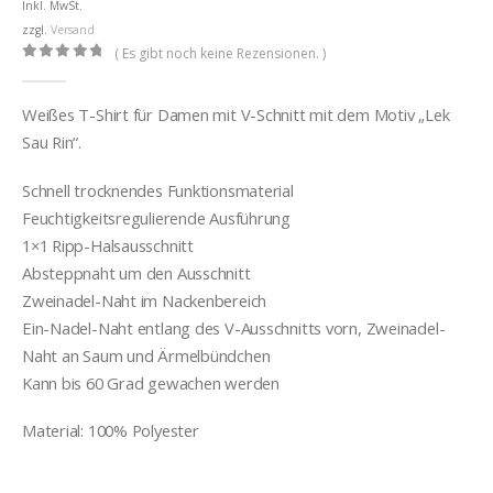
Inkl. MwSt.
zzgl.
Versand
( Es gibt noch keine Rezensionen. )
0
out of 5
Weißes T-Shirt für Damen mit V-Schnitt mit dem Motiv „Lek
Sau Rin“.
Schnell trocknendes Funktionsmaterial
Feuchtigkeitsregulierende Ausführung
1×1 Ripp-Halsausschnitt
Absteppnaht um den Ausschnitt
Zweinadel-Naht im Nackenbereich
Ein-Nadel-Naht entlang des V-Ausschnitts vorn, Zweinadel-
Naht an Saum und Ärmelbündchen
Kann bis 60 Grad gewachen werden
Material: 100% Polyester