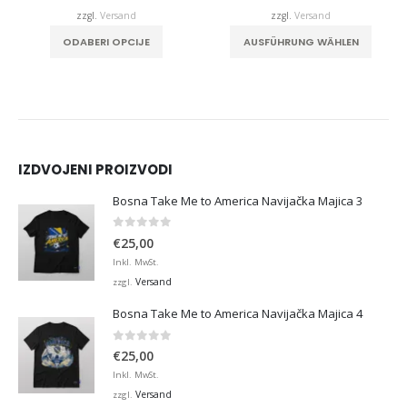
zzgl.
Versand
zzgl.
Versand
f. Die Optionen können auf der Produktseite gewählt werden
Dieses Produkt weist mehrere Varianten auf. Die Optionen können auf der Produktseite gewählt werden
Dieses Produkt weist mehrere Varianten auf. Die Optionen können auf der Produktseit
AUSFÜHRUNG WÄHLEN
ODABERI OPCIJE
IZDVOJENI PROIZVODI
Bosna Take Me to America Navijačka Majica 3
0
von 5
€
25,00
Inkl. MwSt.
Versand
zzgl.
Bosna Take Me to America Navijačka Majica 4
0
von 5
€
25,00
Inkl. MwSt.
Versand
zzgl.