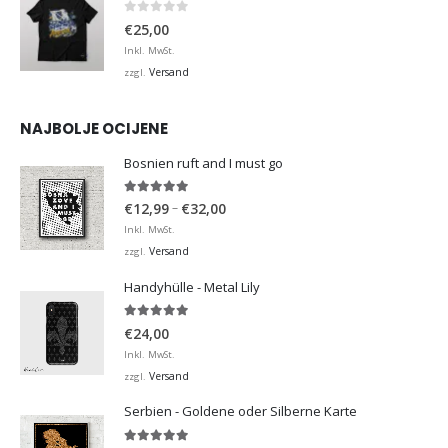
0
von 5
€
25,00
Inkl. MwSt.
Versand
zzgl.
NAJBOLJE OCIJENE
Bosnien ruft and I must go
5.00
von 5
Preisspanne:
–
€
12,99
€
32,00
€12,99
Inkl. MwSt.
bis
Versand
zzgl.
€32,00
Handyhülle - Metal Lily
5.00
von 5
€
24,00
Inkl. MwSt.
Versand
zzgl.
Serbien - Goldene oder Silberne Karte