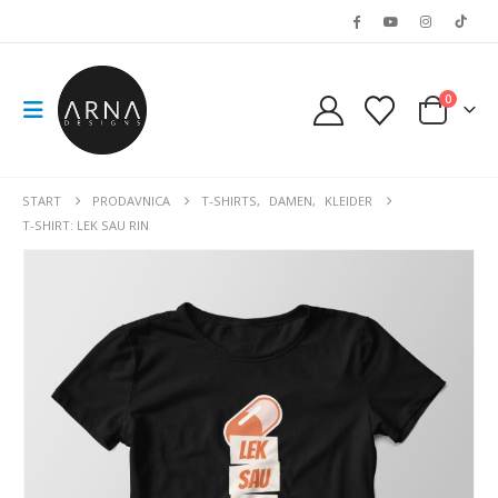
0
START
PRODAVNICA
T-SHIRTS
,
DAMEN
,
KLEIDER
T-SHIRT: LEK SAU RIN