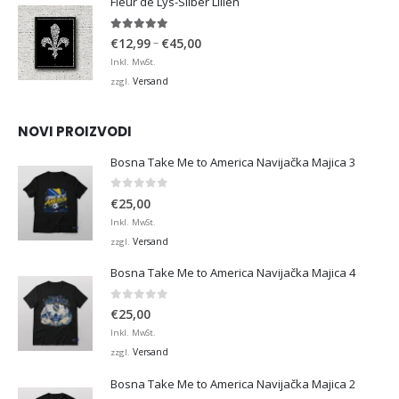
Fleur de Lys-Silber Lilien
4.95
von 5
Preisspanne:
–
€
12,99
€
45,00
€12,99
Inkl. MwSt.
bis
Versand
zzgl.
€45,00
NOVI PROIZVODI
Bosna Take Me to America Navijačka Majica 3
0
von 5
€
25,00
Inkl. MwSt.
Versand
zzgl.
Bosna Take Me to America Navijačka Majica 4
0
von 5
€
25,00
Inkl. MwSt.
Versand
zzgl.
Bosna Take Me to America Navijačka Majica 2