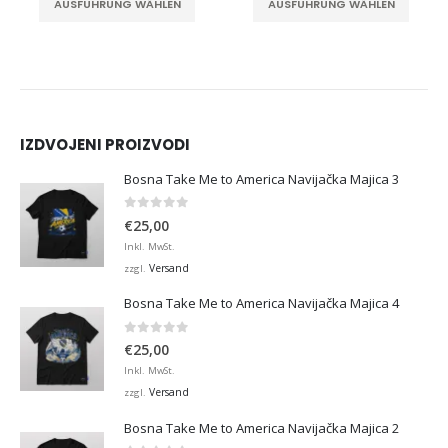
AUSFÜHRUNG WÄHLEN
AUSFÜHRUNG WÄHLEN
IZDVOJENI PROIZVODI
Bosna Take Me to America Navijačka Majica 3
0
von 5
€
25,00
Inkl. MwSt.
Versand
zzgl.
Bosna Take Me to America Navijačka Majica 4
0
von 5
€
25,00
Inkl. MwSt.
Versand
zzgl.
Bosna Take Me to America Navijačka Majica 2