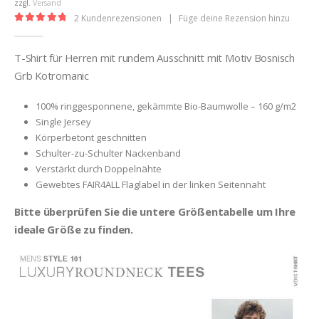
€25,00
zzgl.
Versand
2
Kundenrezensionen
|
Füge deine Rezension hinzu
5.00
out of 5
T-Shirt für Herren mit rundem Ausschnitt mit Motiv Bosnisch
Grb Kotromanic
100% ringgesponnene, gekämmte Bio-Baumwolle – 160 g/m2
Single Jersey
Körperbetont geschnitten
Schulter-zu-Schulter Nackenband
Verstärkt durch Doppelnähte
Gewebtes FAIR4ALL Flaglabel in der linken Seitennaht
Bitte überprüfen Sie die untere Größentabelle um Ihre
ideale Größe zu finden.