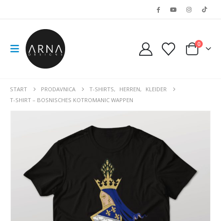
0
START
PRODAVNICA
T-SHIRTS
,
HERREN
,
KLEIDER
T-SHIRT – BOSNISCHES KOTROMANIC WAPPEN