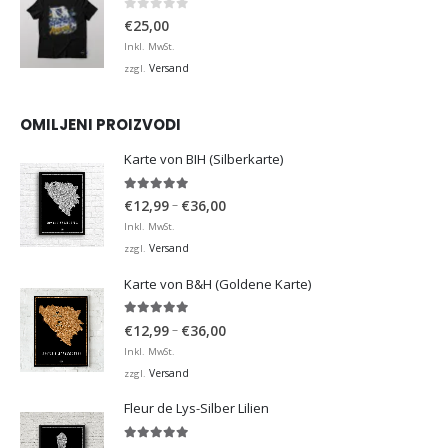
0
von 5
€
25,00
Inkl. MwSt.
Versand
zzgl.
OMILJENI PROIZVODI
Karte von BIH (Silberkarte)
4.92
von 5
Preisspanne:
–
€
12,99
€
36,00
€12,99
Inkl. MwSt.
bis
Versand
zzgl.
€36,00
Karte von B&H (Goldene Karte)
4.98
von 5
Preisspanne:
–
€
12,99
€
36,00
€12,99
Inkl. MwSt.
bis
Versand
zzgl.
€36,00
Fleur de Lys-Silber Lilien
4.95
von 5