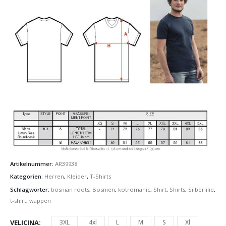
Artikelnummer:
AR39938
Kategorien:
Herren
,
Kleider
,
T-Shirts
Schlagwörter:
bosnian roots
,
Bosnien
,
kotromanic
,
Shirt
,
Shirts
,
Silberlilie
,
t-shirt
,
wappen
VELICINA
3XL
4xl
L
M
S
Xl