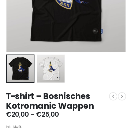
T-shirt – Bosnisches
Kotromanic Wappen
Preisspanne:
€
20,00
–
€
25,00
€20,00
bis
Inkl. MwSt.