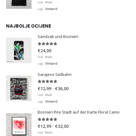
Inkl. MwSt.
Versand
zzgl.
NAJBOLJE OCIJENE
Sandzak und Bosnien
5.00
von 5
€
24,00
Inkl. MwSt.
Versand
zzgl.
Sarajevo Seilbahn
5.00
von 5
Preisspanne:
–
€
12,99
€
36,00
€12,99
Inkl. MwSt.
bis
Versand
zzgl.
€36,00
Bosnien Ihre Stadt auf der Karte Floral Camo
5.00
von 5
Preisspanne:
–
€
12,99
€
32,00
€12,99
Inkl. MwSt.