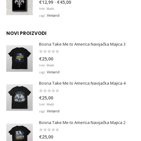
Preisspanne:
–
€
12,99
€
45,00
€12,99
Inkl. MwSt.
bis
Versand
zzgl.
€45,00
NOVI PROIZVODI
Bosna Take Me to America Navijačka Majica 3
0
von 5
€
25,00
Inkl. MwSt.
Versand
zzgl.
Bosna Take Me to America Navijačka Majica 4
0
von 5
€
25,00
Inkl. MwSt.
Versand
zzgl.
Bosna Take Me to America Navijačka Majica 2
0
von 5
€
25,00