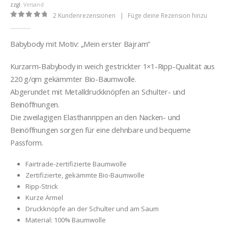
zzgl.
Versand
2
Kundenrezensionen
|
Füge deine Rezension hinzu
0
out of 5
Babybody mit Motiv: „Mein erster Bajram“
Kurzarm-Babybody in weich gestrickter 1×1-Ripp-Qualität aus
220 g/qm gekämmter Bio-Baumwolle.
Abgerundet mit Metalldruckknöpfen an Schulter- und
Beinöffnungen.
Die zweilagigen Elasthanrippen an den Nacken- und
Beinöffnungen sorgen für eine dehnbare und bequeme
Passform.
Fairtrade-zertifizierte Baumwolle
Zertifizierte, gekämmte Bio-Baumwolle
Ripp-Strick
Kurze Ärmel
Druckknöpfe an der Schulter und am Saum
Material: 100% Baumwolle