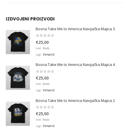
IZDVOJENI PROIZVODI
Bosna Take Me to America Navijačka Majica 3
0
von 5
€
25,00
Inkl. MwSt.
Versand
zzgl.
Bosna Take Me to America Navijačka Majica 4
0
von 5
€
25,00
Inkl. MwSt.
Versand
zzgl.
Bosna Take Me to America Navijačka Majica 2
0
von 5
€
25,00
Inkl. MwSt.
Versand
zzgl.