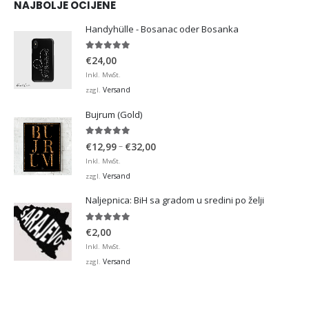
NAJBOLJE OCIJENE
Handyhülle - Bosanac oder Bosanka
5.00
von 5
€
24,00
Inkl. MwSt.
Versand
zzgl.
Bujrum (Gold)
5.00
von 5
Preisspanne:
–
€
12,99
€
32,00
€12,99
Inkl. MwSt.
bis
Versand
zzgl.
€32,00
Naljepnica: BiH sa gradom u sredini po želji
5.00
von 5
€
2,00
Inkl. MwSt.
Versand
zzgl.