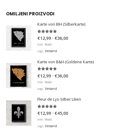
OMILJENI PROIZVODI
Karte von BIH (Silberkarte)
4.92
von 5
Preisspanne:
–
€
12,99
€
36,00
€12,99
Inkl. MwSt.
bis
Versand
zzgl.
€36,00
Karte von B&H (Goldene Karte)
4.98
von 5
Preisspanne:
–
€
12,99
€
36,00
€12,99
Inkl. MwSt.
bis
Versand
zzgl.
€36,00
Fleur de Lys-Silber Lilien
4.95
von 5
Preisspanne:
–
€
12,99
€
45,00
€12,99
Inkl. MwSt.
bis
Versand
zzgl.
€45,00