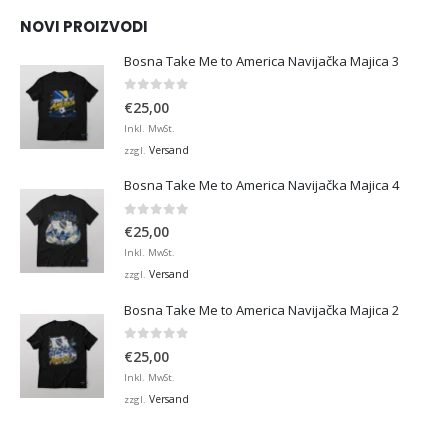
NOVI PROIZVODI
Bosna Take Me to America Navijačka Majica 3
0
von 5
€
25,00
Inkl. MwSt.
Versand
zzgl.
Bosna Take Me to America Navijačka Majica 4
0
von 5
€
25,00
Inkl. MwSt.
Versand
zzgl.
Bosna Take Me to America Navijačka Majica 2
0
von 5
€
25,00
Inkl. MwSt.
Versand
zzgl.