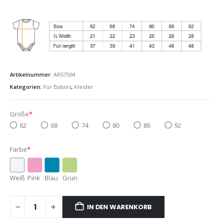
Artikelnummer:
AR57504
Kategorien:
Für Babies
,
Kleider
Größe
*
62
68
74
80
86
92
Farbe
*
Weiß
Pink
Blau
Grün
IN DEN WARENKORB