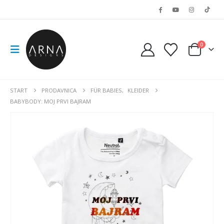
0
START
PRODAVNICA
FÜR BABIES
,
KLEIDER
BABYBODY: MOJ PRVI BAJRAM