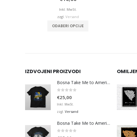
Inkl. MwSt.
zzgl.
Versand
ODABERI OPCIJE
IZDVOJENI PROIZVODI
OMILJE
Bosna Take Me to America Navijačka Majica 3
0
von 5
€
25,00
Inkl. MwSt.
Versand
zzgl.
Bosna Take Me to America Navijačka Majica 4
0
von 5