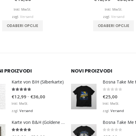
b
Inkl. MwSt.
Inkl. MwSt.
zzgl.
Versand
zzgl.
Versand
Dieses Produkt 
ODABERI OPCIJE
ODABERI OPCIJE
NI PROIZVODI
NOVI PROIZVODI
Karte von BIH (Silberkarte)
4.92
von 5
0
von 5
Preisspanne:
–
€
12,99
€
36,00
€
25,00
€12,99
Inkl. MwSt.
Inkl. MwSt.
bis
Versand
Versand
zzgl.
zzgl.
€36,00
Karte von B&H (Goldene Karte)
4.98
von 5
0
von 5