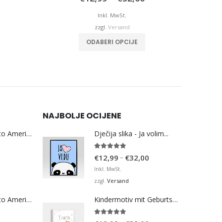
€12,99
€12,99
is
bis
Inkl. MwSt.
€36,00
€32,00
zzgl.
Versand
weist mehrere Varianten auf. Die Optionen können auf der Produktseite gewählt werden
Dieses Produkt weist mehrere Varianten auf. Die Optionen können auf der Produktseite gewählt werden
ODABERI OPCIJE
NAJBOLJE OCIJENE
Bosna Take Me to America Navijačka Majica 3
Dječija slika - Ja volim...
5.00
von 5
Preisspanne:
–
€
12,99
€
32,00
€12,99
Inkl. MwSt.
bis
Versand
zzgl.
€32,00
Bosna Take Me to America Navijačka Majica 4
Kindermotiv mit Geburtsdaten
5.00
von 5