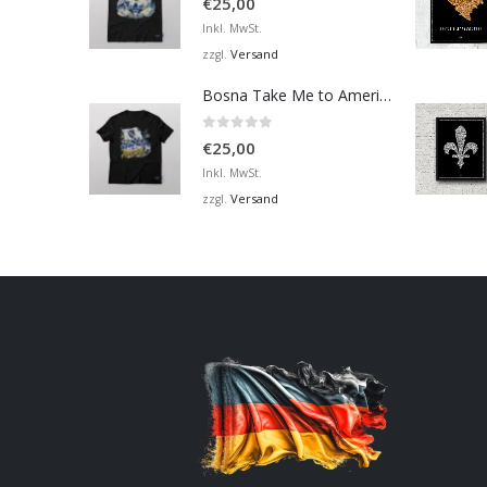
€
25,00
Inkl. MwSt.
Versand
zzgl.
Bosna Take Me to America Navijačka Majica 2
0
von 5
€
25,00
Inkl. MwSt.
Versand
zzgl.