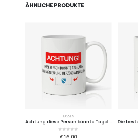
ÄHNLICHE PRODUKTE
TASSEN
– Tasse
Achtung diese Person könnte Tagelang über… Regentschaft
0
von 5
€
16,00