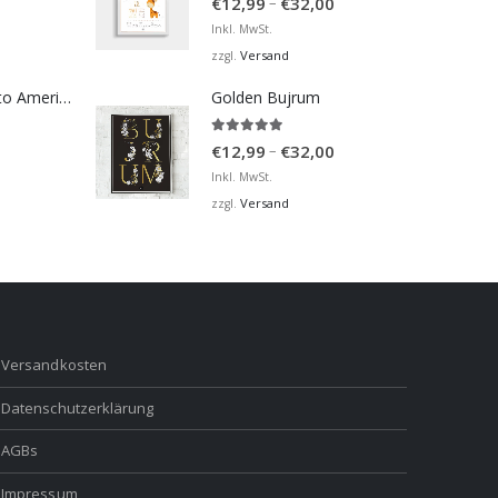
Preisspanne:
–
€
12,99
€
32,00
€12,99
Inkl. MwSt.
bis
Versand
zzgl.
€32,00
Bosna Take Me to America Navijačka Majica 2
Golden Bujrum
5.00
von 5
Preisspanne:
–
€
12,99
€
32,00
€12,99
Inkl. MwSt.
bis
Versand
zzgl.
€32,00
Versandkosten
Datenschutzerklärung
AGBs
Impressum