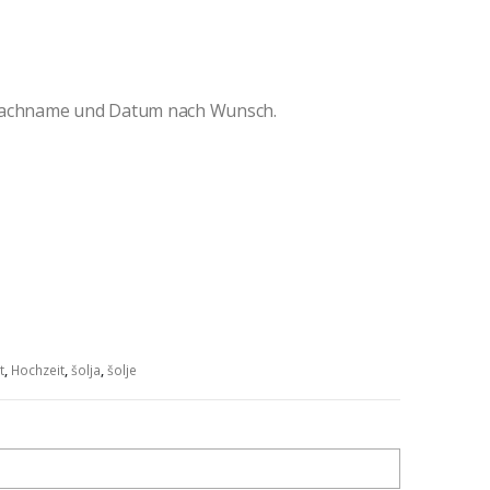
 Nachname und Datum nach Wunsch.
t
,
Hochzeit
,
šolja
,
šolje