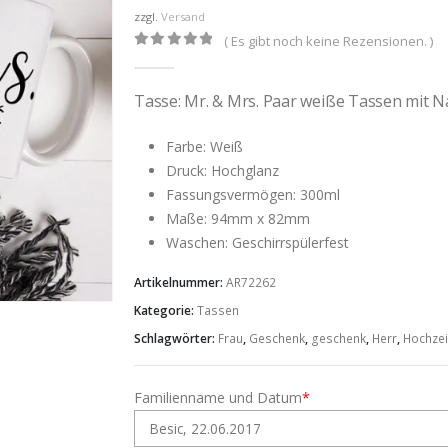
zzgl.
Versand
( Es gibt noch keine Rezensionen. )
0
out of 5
Tasse: Mr. & Mrs. Paar weiße Tassen mit
Farbe: Weiß
Druck: Hochglanz
Fassungsvermögen: 300ml
Maße: 94mm x 82mm
Waschen: Geschirrspülerfest
Artikelnummer:
AR72262
Kategorie:
Tassen
Schlagwörter:
Frau
,
Geschenk
,
geschenk
,
Herr
,
Hochzei
Familienname und Datum
*