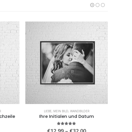
R
LIEBE
,
MEIN BILD
,
WANDBILDER
hzeile
Ihre Initialen und Datum
5.00
von 5
Preisspanne:
Preisspanne:
€
12,99
–
€
32,00