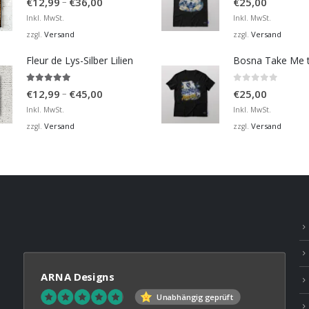
Preisspanne:
–
€
12,99
€
36,00
€
25,00
€12,99
Inkl. MwSt.
Inkl. MwSt.
bis
Versand
Versand
zzgl.
zzgl.
€36,00
Fleur de Lys-Silber Lilien
4.95
von 5
0
von 5
Preisspanne:
–
€
12,99
€
45,00
€
25,00
€12,99
Inkl. MwSt.
Inkl. MwSt.
bis
Versand
Versand
zzgl.
zzgl.
€45,00
ARNA Designs
Unabhängig geprüft