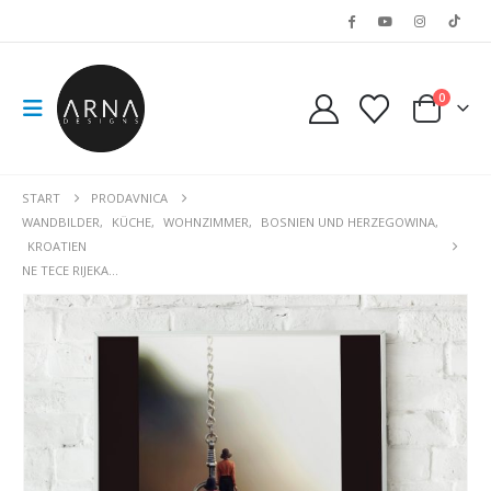
0
START
PRODAVNICA
WANDBILDER
,
KÜCHE
,
WOHNZIMMER
,
BOSNIEN UND HERZEGOWINA
,
KROATIEN
NE TECE RIJEKA…