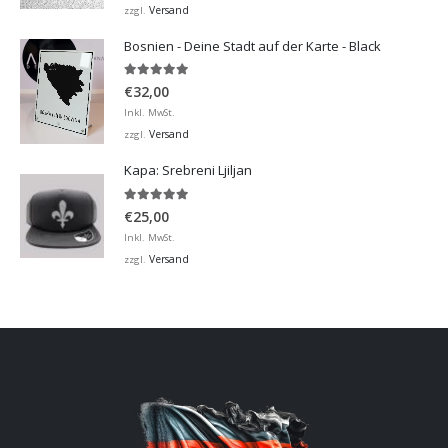
bis
Versand
zzgl.
€32,00
Bosnien - Deine Stadt auf der Karte - Black
5.00
von 5
€
32,00
Inkl. MwSt.
Versand
zzgl.
Kapa: Srebreni Ljiljan
5.00
von 5
€
25,00
Inkl. MwSt.
Versand
zzgl.