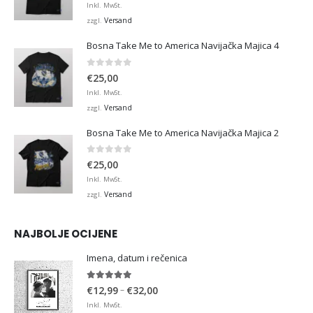
Inkl. MwSt.
Versand
zzgl.
Bosna Take Me to America Navijačka Majica 4
0
von 5
€
25,00
Inkl. MwSt.
Versand
zzgl.
Bosna Take Me to America Navijačka Majica 2
0
von 5
€
25,00
Inkl. MwSt.
Versand
zzgl.
NAJBOLJE OCIJENE
Imena, datum i rečenica
5.00
von 5
Preisspanne:
–
€
12,99
€
32,00
€12,99
Inkl. MwSt.