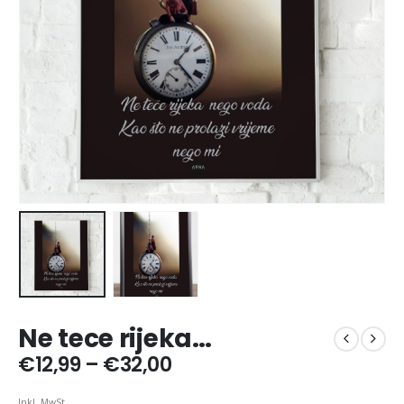
Ne tece rijeka…
Preisspanne:
€
12,99
–
€
32,00
€12,99
bis
Inkl. MwSt.