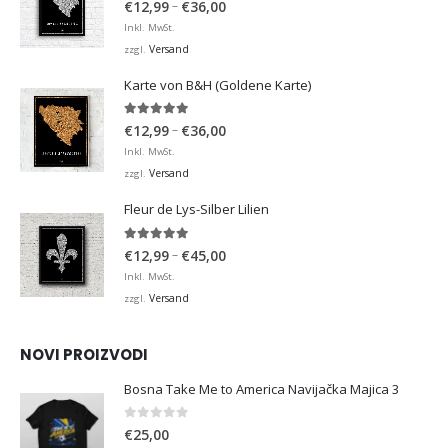
Preisspanne:
–
€
12,99
€
36,00
€12,99
Inkl. MwSt.
bis
Versand
zzgl.
€36,00
Karte von B&H (Goldene Karte)
4.98
von 5
Preisspanne:
–
€
12,99
€
36,00
€12,99
Inkl. MwSt.
bis
Versand
zzgl.
€36,00
Fleur de Lys-Silber Lilien
4.95
von 5
Preisspanne:
–
€
12,99
€
45,00
€12,99
Inkl. MwSt.
bis
Versand
zzgl.
€45,00
NOVI PROIZVODI
Bosna Take Me to America Navijačka Majica 3
0
von 5
€
25,00