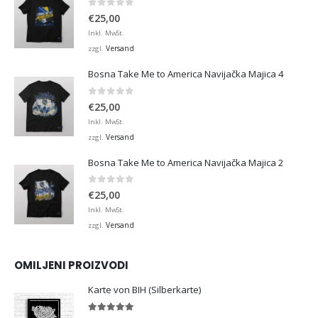
0
von 5
€
25,00
Inkl. MwSt.
Versand
zzgl.
Bosna Take Me to America Navijačka Majica 4
0
von 5
€
25,00
Inkl. MwSt.
Versand
zzgl.
Bosna Take Me to America Navijačka Majica 2
0
von 5
€
25,00
Inkl. MwSt.
Versand
zzgl.
OMILJENI PROIZVODI
Karte von BIH (Silberkarte)
4.92
von 5