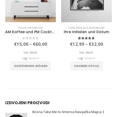
KÜCHE
,
WANDBILDER
LIEBE
,
MEIN BILD
,
WANDBILDER
AM Kaffee und PM Cocktail
Ihre Initialen und Datum
isspanne:
Preisspanne:
Preiss
0
von 5
5.00
von 5
€
15,00
–
€
60,00
€
12,99
–
€
32,00
,99
€15,00
€12,9
bis
bis
Inkl. MwSt.
Inkl. MwSt.
,00
€60,00
€32,0
zzgl.
Versand
zzgl.
Versand
duktseite gewählt werden
Dieses Produkt weist mehrere Varianten auf. Die Optionen können auf der Produktseite gewählt werden
Dieses Produkt weist mehrere Varianten auf. Die Optionen können auf der Produktseite gewählt werden
AUSFÜHRUNG WÄHLEN
ODABERI OPCIJE
IZDVOJENI PROIZVODI
Bosna Take Me to America Navijačka Majica 3