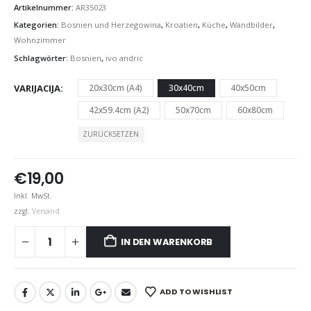
Artikelnummer:
AR35023
Kategorien:
Bosnien und Herzegowina
,
Kroatien
,
Küche
,
Wandbilder
,
Wohnzimmer
Schlagwörter:
Bosnien
,
ivo andric
VARIJACIJA
20x30cm (A4)
30x40cm
40x50cm
42x59.4cm (A2)
50x70cm
60x80cm
ZURÜCKSETZEN
€
19,00
Inkl. MwSt.
zzgl.
Versand
IN DEN WARENKORB
ADD TO WISHLIST