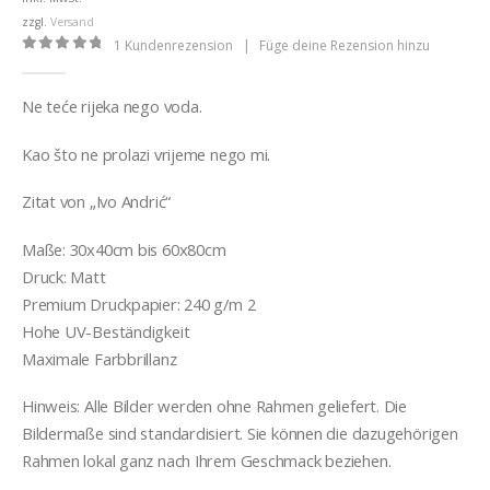
€32,00
zzgl.
Versand
1
Kundenrezension
|
Füge deine Rezension hinzu
0
out of 5
Ne teće rijeka nego voda.
Kao što ne prolazi vrijeme nego mi.
Zitat von „Ivo Andrić“
Maße: 30x40cm bis 60x80cm
Druck: Matt
Premium Druckpapier: 240 g/m 2
Hohe UV-Beständigkeit
Maximale Farbbrillanz
Hinweis: Alle Bilder werden ohne Rahmen geliefert. Die
Bildermaße sind standardisiert. Sie können die dazugehörigen
Rahmen lokal ganz nach Ihrem Geschmack beziehen.