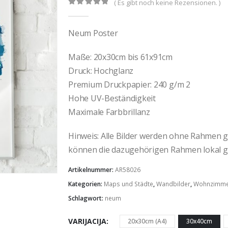
( Es gibt noch keine Rezensionen. )
0
out of 5
Neum Poster
Maße: 20x30cm bis 61x91cm
Druck: Hochglanz
Premium Druckpapier: 240 g/m 2
Hohe UV-Beständigkeit
Maximale Farbbrillanz
Hinweis: Alle Bilder werden ohne Rahmen gel
können die dazugehörigen Rahmen lokal g
Artikelnummer:
AR58026
Kategorien:
Maps und Städte
,
Wandbilder
,
Wohnzimm
Schlagwort:
neum
VARIJACIJA
20x30cm (A4)
30x40cm