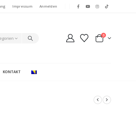
ung
Impressum
Anmelden
0
tegorien
KONTAKT
e: