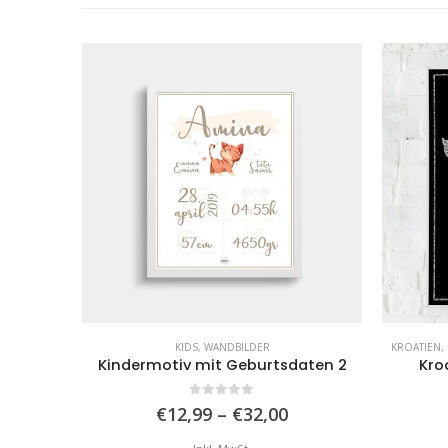
R
KIDS
,
WANDBILDER
KROATIEN
,
I
Kindermotiv mit Geburtsdaten 2
Kro
0
von 5
reisspanne:
Preisspanne:
€
12,99
–
€
32,00
12,99
€12,99