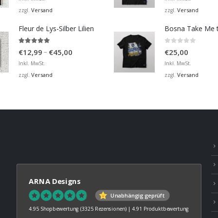
bis
Versand
Versand
zzgl.
zzgl.
€36,00
Fleur de Lys-Silber Lilien
4.95
von 5
0
von 5
Preisspanne:
–
€
12,99
€
45,00
€
25,00
€12,99
Inkl. MwSt.
Inkl. MwSt.
bis
Versand
Versand
zzgl.
zzgl.
€45,00
ARNA Designs
Unabhängig geprüft
4.95 Shopbewertung
(3325 Rezensionen)
|
4.91 Produktbewertung