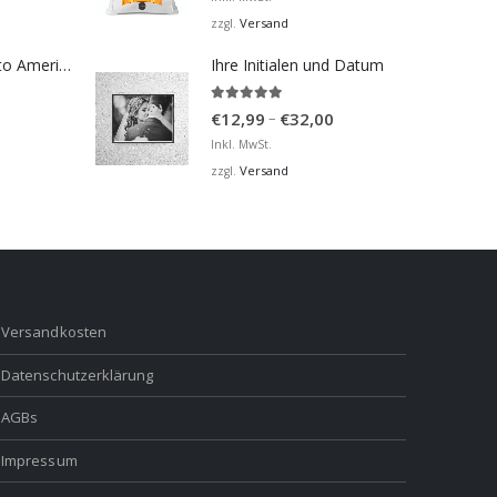
bis
Versand
zzgl.
€45,00
Bosna Take Me to America Navijačka Majica 2
Ihre Initialen und Datum
5.00
von 5
Preisspanne:
–
€
12,99
€
32,00
€12,99
Inkl. MwSt.
bis
Versand
zzgl.
€32,00
Versandkosten
Datenschutzerklärung
AGBs
Impressum