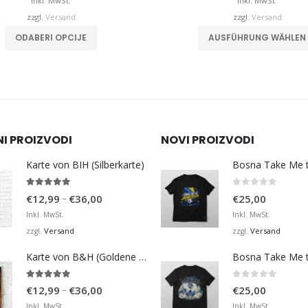
bis
b
Inkl. MwSt.
Inkl. MwSt.
€32,00
zzgl.
Versand
zzgl.
Versand
Dieses Produkt weist mehrere Varianten auf. Die Optionen können auf der Produktseite gewählt werden
ODABERI OPCIJE
AUSFÜHRUNG WÄHLEN
NI PROIZVODI
NOVI PROIZVODI
Karte von BIH (Silberkarte)
4.92
von 5
0
von 5
Preisspanne:
–
€
12,99
€
36,00
€
25,00
€12,99
Inkl. MwSt.
Inkl. MwSt.
bis
Versand
Versand
zzgl.
zzgl.
€36,00
Karte von B&H (Goldene Karte)
4.98
von 5
0
von 5
Preisspanne:
–
€
12,99
€
36,00
€
25,00
€12,99
Inkl. MwSt.
Inkl. MwSt.