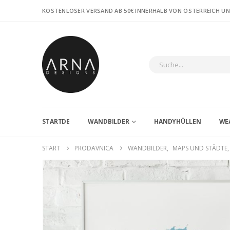
KOSTENLOSER VERSAND AB 50€ INNERHALB VON ÖSTERREICH U
STARTDE
WANDBILDER
HANDYHÜLLEN
WE
START
PRODAVNICA
WANDBILDER
,
MAPS UND STÄDTE