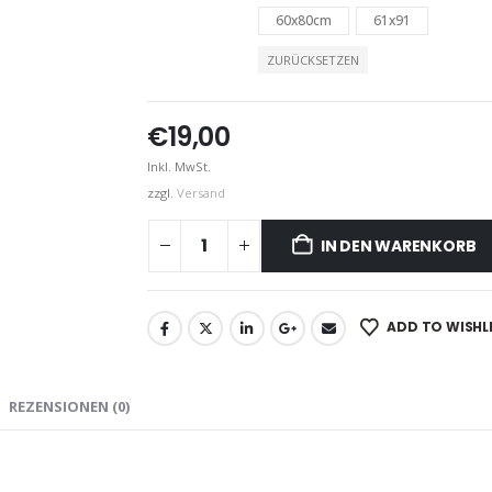
60x80cm
61x91
ZURÜCKSETZEN
€
19,00
Inkl. MwSt.
zzgl.
Versand
IN DEN WARENKORB
ADD TO WISHL
REZENSIONEN (0)