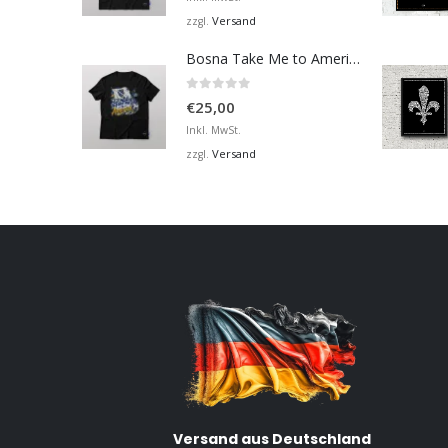
Versand
zzgl.
Bosna Take Me to America Navijačka Majica 2
0
von 5
€
25,00
Inkl. MwSt.
Versand
zzgl.
Versand aus Deutschland