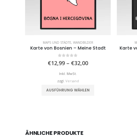
MAPS UND STÄDTE
,
WANDBILDER
M
Karte von Bosnien – Meine Stadt
Karte v
0
von 5
Preisspanne:
€
12,99
–
€
32,00
€12,99
bis
Inkl. MwSt.
€32,00
zzgl.
Versand
Dieses Produkt weist mehrere Varianten auf. Die Optionen können auf der Produktseite gewählt werden
AUSFÜHRUNG WÄHLEN
ÄHNLICHE PRODUKTE