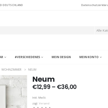
ND DEUTSCHLAND
Datenschutzerklär
Alle Ka
AR
#VERSCHIEDENES
MEIN DESIGN
MEIN KONTO
,
WOHNZIMMER
NEUM
Neum
Preisspann
€
12,99
–
€
36,00
€12,99
bis
Inkl. MwSt.
€36,00
zzgl.
Versand