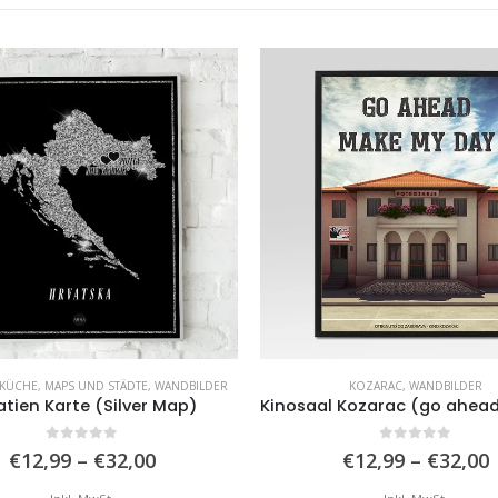
KÜCHE
,
MAPS UND STÄDTE
,
WANDBILDER
KOZARAC
,
WANDBILDER
atien Karte (Silver Map)
0
von 5
0
von 5
Preisspanne:
€
12,99
–
€
32,00
€
12,99
–
€
32,00
€12,99