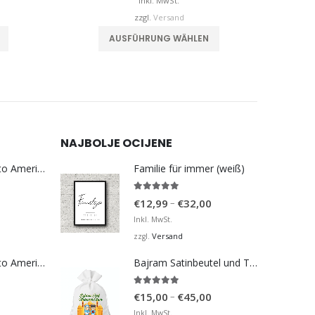
is
bis
Inkl. MwSt.
€32,00
€32,00
zzgl.
Versand
Dieses Produkt weist mehrere Varianten auf. Die Optionen können auf der Produktseite gewählt werden
Dieses Produkt weist mehrere Varianten auf. Die Optionen können auf der Produktseite gewählt werden
AUSFÜHRUNG WÄHLEN
NAJBOLJE OCIJENE
Bosna Take Me to America Navijačka Majica 3
Familie für immer (weiß)
5.00
von 5
Preisspanne:
–
€
12,99
€
32,00
€12,99
Inkl. MwSt.
bis
Versand
zzgl.
€32,00
Bosna Take Me to America Navijačka Majica 4
Bajram Satinbeutel und Tasse für Kinder
5.00
von 5
Preisspanne:
–
€
15,00
€
45,00
€15,00
Inkl. MwSt.