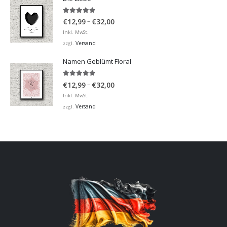
5.00
von 5
Preisspanne:
–
€
12,99
€
32,00
€12,99
Inkl. MwSt.
bis
Versand
zzgl.
€32,00
Namen Geblümt Floral
5.00
von 5
Preisspanne:
–
€
12,99
€
32,00
€12,99
Inkl. MwSt.
bis
Versand
zzgl.
€32,00