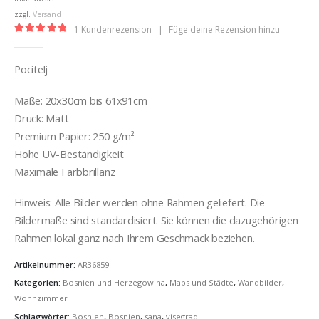
€37,00
zzgl.
Versand
1
Kundenrezension
|
Füge deine Rezension hinzu
5.00
out of 5
Pocitelj
Maße: 20x30cm bis 61x91cm
Druck: Matt
Premium Papier: 250 g/m²
Hohe UV-Beständigkeit
Maximale Farbbrillanz
Hinweis: Alle Bilder werden ohne Rahmen geliefert. Die
Bildermaße sind standardisiert. Sie können die dazugehörigen
Rahmen lokal ganz nach Ihrem Geschmack beziehen.
Artikelnummer:
AR36859
Kategorien:
Bosnien und Herzegowina
,
Maps und Städte
,
Wandbilder
,
Wohnzimmer
Schlagwörter:
Bosnien
,
Bosnien
,
sana
,
visegrad