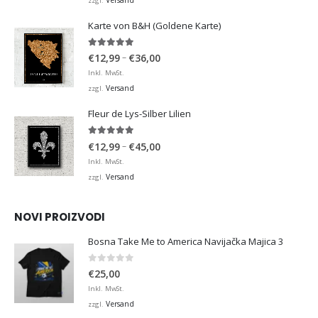
zzgl.
€36,00
Karte von B&H (Goldene Karte)
4.98
von 5
Preisspanne:
–
€
12,99
€
36,00
€12,99
Inkl. MwSt.
bis
Versand
zzgl.
€36,00
Fleur de Lys-Silber Lilien
4.95
von 5
Preisspanne:
–
€
12,99
€
45,00
€12,99
Inkl. MwSt.
bis
Versand
zzgl.
€45,00
NOVI PROIZVODI
Bosna Take Me to America Navijačka Majica 3
0
von 5
€
25,00
Inkl. MwSt.
Versand
zzgl.