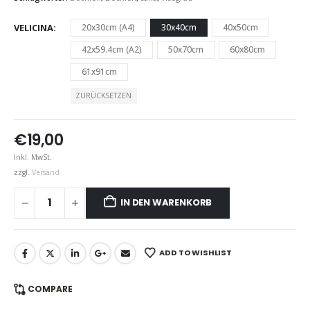
VELICINA
20x30cm (A4)
30x40cm
40x50cm
42x59.4cm (A2)
50x70cm
60x80cm
61x91cm
ZURÜCKSETZEN
€
19,00
Inkl. MwSt.
zzgl.
Versand
IN DEN WARENKORB
ADD TO WISHLIST
COMPARE