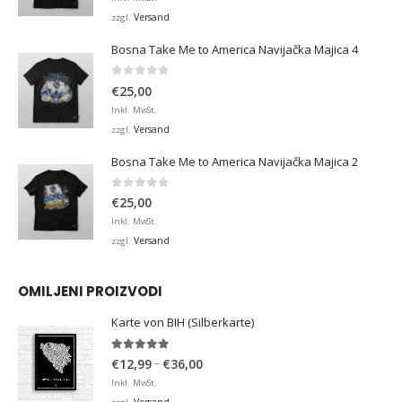
Versand
zzgl.
Bosna Take Me to America Navijačka Majica 4
0
von 5
€
25,00
Inkl. MwSt.
Versand
zzgl.
Bosna Take Me to America Navijačka Majica 2
0
von 5
€
25,00
Inkl. MwSt.
Versand
zzgl.
OMILJENI PROIZVODI
Karte von BIH (Silberkarte)
4.92
von 5
Preisspanne:
–
€
12,99
€
36,00
€12,99
Inkl. MwSt.
bis
Versand