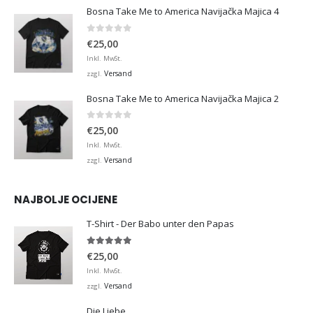
Bosna Take Me to America Navijačka Majica 4
0
von 5
€
25,00
Inkl. MwSt.
Versand
zzgl.
Bosna Take Me to America Navijačka Majica 2
0
von 5
€
25,00
Inkl. MwSt.
Versand
zzgl.
NAJBOLJE OCIJENE
T-Shirt - Der Babo unter den Papas
5.00
von 5
€
25,00
Inkl. MwSt.
Versand
zzgl.
Die Liebe