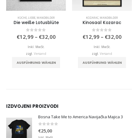
KÜCHE
,
LIEBE
,
WANDBILDER
KOZARAC
,
WANDBILDER
Die weiße Lotusblüte
Kinosaal Kozarac
isspanne:
Preisspanne:
Preiss
0
von 5
0
von 5
€
12,99
–
€
32,00
€
12,99
–
€
32,00
,99
€12,99
€12,9
bis
bis
Inkl. MwSt.
Inkl. MwSt.
,00
€32,00
€32,0
zzgl.
Versand
zzgl.
Versand
duktseite gewählt werden
Dieses Produkt weist mehrere Varianten auf. Die Optionen können auf der Produktseite gewählt werden
Dieses Produkt weist mehrere Varianten auf. Die Optionen können auf der Produktseite
AUSFÜHRUNG WÄHLEN
AUSFÜHRUNG WÄHLEN
IZDVOJENI PROIZVODI
Bosna Take Me to America Navijačka Majica 3
0
von 5
€
25,00
Inkl. MwSt.