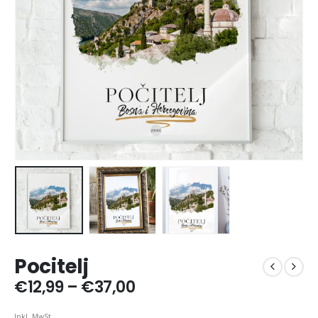
Pocitelj
Preisspanne:
€
12,99
–
€
37,00
€12,99
bis
Inkl. MwSt.