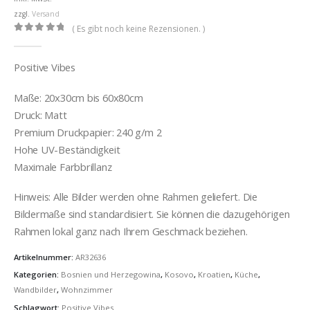
€32,00
zzgl.
Versand
( Es gibt noch keine Rezensionen. )
0
out of 5
Positive Vibes
Maße: 20x30cm bis 60x80cm
Druck: Matt
Premium Druckpapier: 240 g/m 2
Hohe UV-Beständigkeit
Maximale Farbbrillanz
Hinweis: Alle Bilder werden ohne Rahmen geliefert. Die
Bildermaße sind standardisiert. Sie können die dazugehörigen
Rahmen lokal ganz nach Ihrem Geschmack beziehen.
Artikelnummer:
AR32636
Kategorien:
Bosnien und Herzegowina
,
Kosovo
,
Kroatien
,
Küche
,
Wandbilder
,
Wohnzimmer
Schlagwort:
Positive Vibes