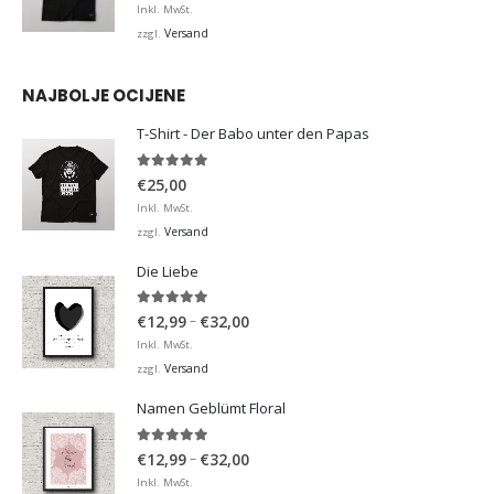
Inkl. MwSt.
Versand
zzgl.
NAJBOLJE OCIJENE
T-Shirt - Der Babo unter den Papas
5.00
von 5
€
25,00
Inkl. MwSt.
Versand
zzgl.
Die Liebe
5.00
von 5
Preisspanne:
–
€
12,99
€
32,00
€12,99
Inkl. MwSt.
bis
Versand
zzgl.
€32,00
Namen Geblümt Floral
5.00
von 5
Preisspanne:
–
€
12,99
€
32,00
€12,99
Inkl. MwSt.