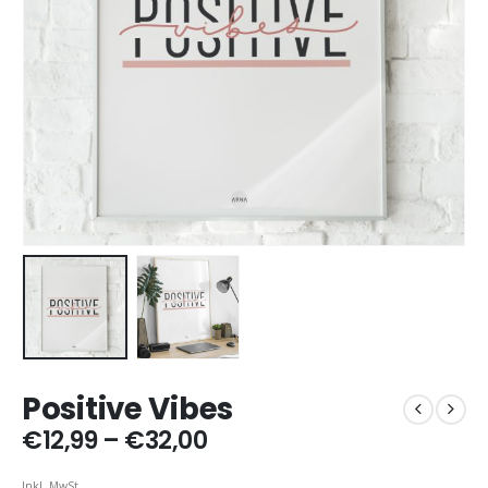
Positive Vibes
Preisspanne:
€
12,99
–
€
32,00
€12,99
bis
Inkl. MwSt.