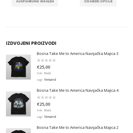
AUSFÜHRUNG WÄHLEN
ODABERI OPCIJE
IZDVOJENI PROIZVODI
Bosna Take Me to America Navijačka Majica 3
0
von 5
€
25,00
Inkl. MwSt.
Versand
zzgl.
Bosna Take Me to America Navijačka Majica 4
0
von 5
€
25,00
Inkl. MwSt.
Versand
zzgl.
Bosna Take Me to America Navijačka Majica 2