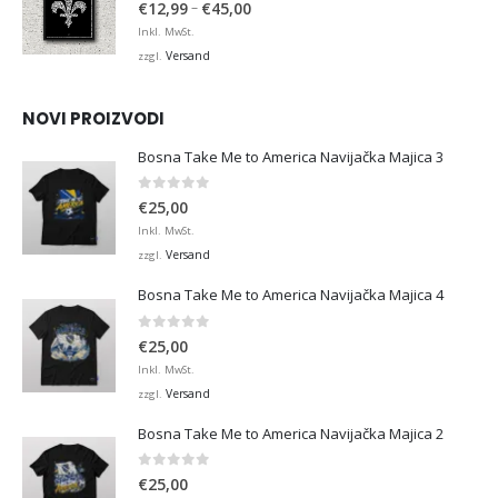
4.95
von 5
Preisspanne:
–
€
12,99
€
45,00
€12,99
Inkl. MwSt.
bis
Versand
zzgl.
€45,00
NOVI PROIZVODI
Bosna Take Me to America Navijačka Majica 3
0
von 5
€
25,00
Inkl. MwSt.
Versand
zzgl.
Bosna Take Me to America Navijačka Majica 4
0
von 5
€
25,00
Inkl. MwSt.
Versand
zzgl.
Bosna Take Me to America Navijačka Majica 2
0
von 5
€
25,00