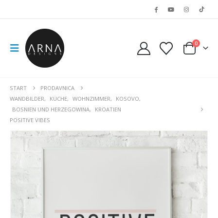
0
START
PRODAVNICA
WANDBILDER
,
KÜCHE
,
WOHNZIMMER
,
KOSOVO
,
BOSNIEN UND HERZEGOWINA
,
KROATIEN
POSITIVE VIBES