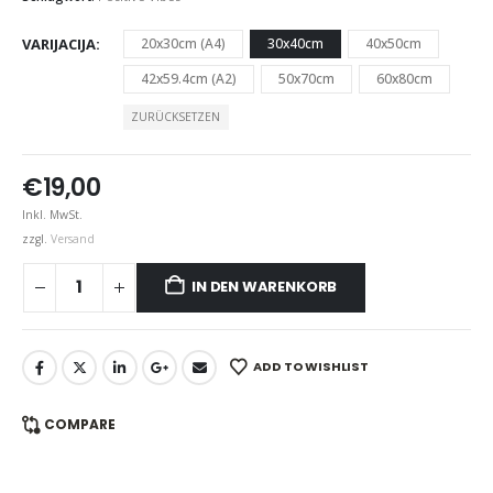
VARIJACIJA
20x30cm (A4)
30x40cm
40x50cm
42x59.4cm (A2)
50x70cm
60x80cm
ZURÜCKSETZEN
€
19,00
Inkl. MwSt.
zzgl.
Versand
IN DEN WARENKORB
ADD TO WISHLIST
COMPARE