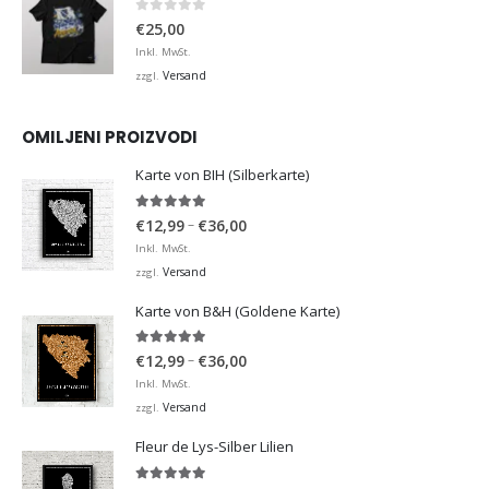
0
von 5
€
25,00
Inkl. MwSt.
Versand
zzgl.
OMILJENI PROIZVODI
Karte von BIH (Silberkarte)
4.92
von 5
Preisspanne:
–
€
12,99
€
36,00
€12,99
Inkl. MwSt.
bis
Versand
zzgl.
€36,00
Karte von B&H (Goldene Karte)
4.98
von 5
Preisspanne:
–
€
12,99
€
36,00
€12,99
Inkl. MwSt.
bis
Versand
zzgl.
€36,00
Fleur de Lys-Silber Lilien