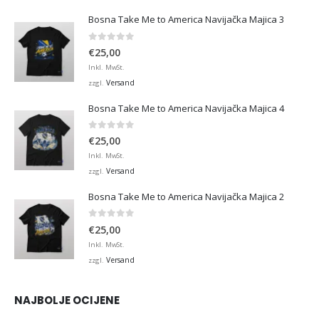
Bosna Take Me to America Navijačka Majica 3
0
von 5
€
25,00
Inkl. MwSt.
Versand
zzgl.
Bosna Take Me to America Navijačka Majica 4
0
von 5
€
25,00
Inkl. MwSt.
Versand
zzgl.
Bosna Take Me to America Navijačka Majica 2
0
von 5
€
25,00
Inkl. MwSt.
Versand
zzgl.
NAJBOLJE OCIJENE