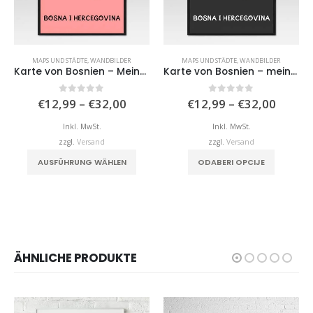
MAPS UND STÄDTE
,
WANDBILDER
MAPS UND STÄDTE
,
WANDBILDER
Karte von Bosnien – Meine Stadt
Karte von Bosnien – meine Stadt II
Preisspanne:
Preiss
0
von 5
0
von 5
€
12,99
–
€
32,00
€
12,99
–
€
32,00
€12,99
€12,9
bis
bis
Inkl. MwSt.
Inkl. MwSt.
€32,00
€32,0
zzgl.
Versand
zzgl.
Versand
Dieses Produkt weist mehrere Varianten auf. Die Optionen können auf der Produktseite gewählt werden
Dieses Produkt weist mehrere Varianten auf. Die Optionen können auf der Produktseite gewählt werden
AUSFÜHRUNG WÄHLEN
ODABERI OPCIJE
ÄHNLICHE PRODUKTE