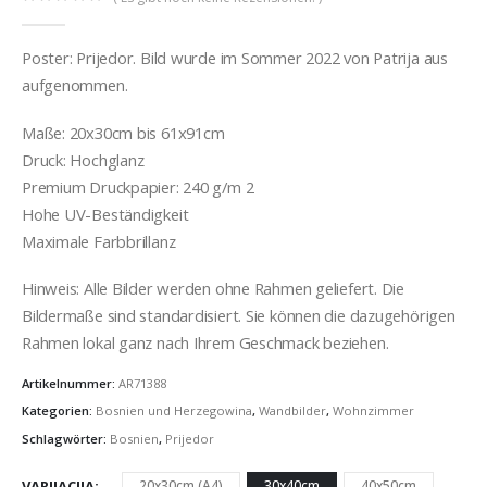
0
out of 5
Poster: Prijedor. Bild wurde im Sommer 2022 von Patrija aus
aufgenommen.
Maße: 20x30cm bis 61x91cm
Druck: Hochglanz
Premium Druckpapier: 240 g/m 2
Hohe UV-Beständigkeit
Maximale Farbbrillanz
Hinweis: Alle Bilder werden ohne Rahmen geliefert. Die
Bildermaße sind standardisiert. Sie können die dazugehörigen
Rahmen lokal ganz nach Ihrem Geschmack beziehen.
Artikelnummer:
AR71388
Kategorien:
Bosnien und Herzegowina
,
Wandbilder
,
Wohnzimmer
Schlagwörter:
Bosnien
,
Prijedor
VARIJACIJA
20x30cm (A4)
30x40cm
40x50cm