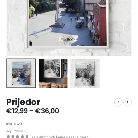
Prijedor
Preisspanne:
€
12,99
–
€
36,00
€12,99
bis
Inkl. MwSt.
€36,00
zzgl.
Versand
( Es gibt noch keine Rezensionen. )