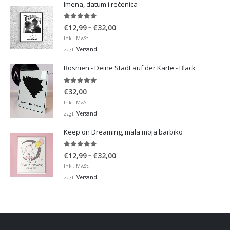
Imena, datum i rečenica
5.00
von 5
Preisspanne:
–
€
12,99
€
32,00
€12,99
Inkl. MwSt.
bis
Versand
zzgl.
€32,00
Bosnien - Deine Stadt auf der Karte - Black
5.00
von 5
€
32,00
Inkl. MwSt.
Versand
zzgl.
Keep on Dreaming, mala moja barbiko
5.00
von 5
Preisspanne:
–
€
12,99
€
32,00
€12,99
Inkl. MwSt.
bis
Versand
zzgl.
€32,00