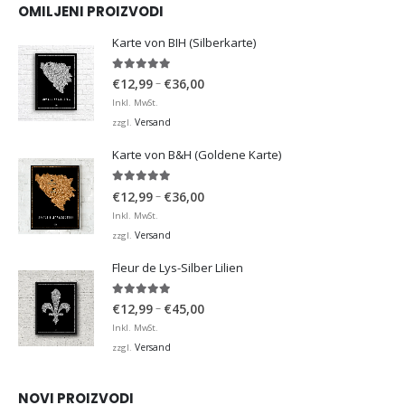
OMILJENI PROIZVODI
Karte von BIH (Silberkarte)
4.92
von 5
Preisspanne:
–
€
12,99
€
36,00
€12,99
Inkl. MwSt.
bis
Versand
zzgl.
€36,00
Karte von B&H (Goldene Karte)
4.98
von 5
Preisspanne:
–
€
12,99
€
36,00
€12,99
Inkl. MwSt.
bis
Versand
zzgl.
€36,00
Fleur de Lys-Silber Lilien
4.95
von 5
Preisspanne:
–
€
12,99
€
45,00
€12,99
Inkl. MwSt.
bis
Versand
zzgl.
€45,00
NOVI PROIZVODI