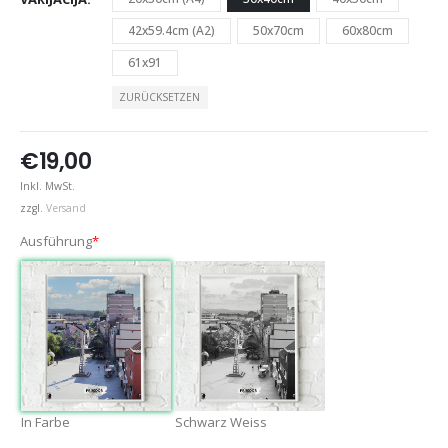
42x59.4cm (A2)
50x70cm
60x80cm
61x91
ZURÜCKSETZEN
€
19,00
Inkl. MwSt.
zzgl.
Versand
Ausführung
*
In Farbe
Schwarz Weiss