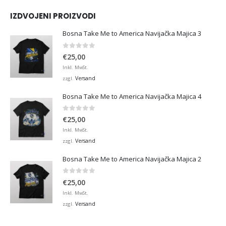
IZDVOJENI PROIZVODI
Bosna Take Me to America Navijačka Majica 3
0
von 5
€
25,00
Inkl. MwSt.
Versand
zzgl.
Bosna Take Me to America Navijačka Majica 4
0
von 5
€
25,00
Inkl. MwSt.
Versand
zzgl.
Bosna Take Me to America Navijačka Majica 2
0
von 5
€
25,00
Inkl. MwSt.
Versand
zzgl.