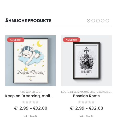
ÄHNLICHE PRODUKTE
ANGEBOT
ANGEBOT
KIDS
,
WANDBILDER
KÜCHE
,
LIEBE
,
MAPS UND STÄDTE
,
WANDBILDER
Keep on Dreaming, mali moj princ
Bosnian Roots
isspanne:
Preisspanne:
Preiss
0
von 5
0
von 5
€
12,99
–
€
32,00
€
12,99
–
€
32,00
,99
€12,99
€12,9
bis
bis
Inkl. MwSt.
Inkl. MwSt.