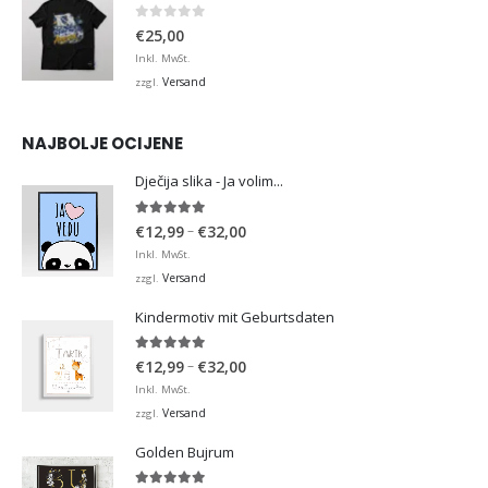
0
von 5
€
25,00
Inkl. MwSt.
Versand
zzgl.
NAJBOLJE OCIJENE
Dječija slika - Ja volim...
5.00
von 5
Preisspanne:
–
€
12,99
€
32,00
€12,99
Inkl. MwSt.
bis
Versand
zzgl.
€32,00
Kindermotiv mit Geburtsdaten
5.00
von 5
Preisspanne:
–
€
12,99
€
32,00
€12,99
Inkl. MwSt.
bis
Versand
zzgl.
€32,00
Golden Bujrum