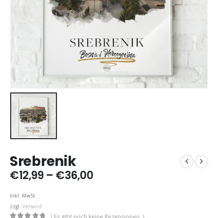
Srebrenik
Preisspanne:
€
12,99
–
€
36,00
€12,99
bis
Inkl. MwSt.
€36,00
zzgl.
Versand
( Es gibt noch keine Rezensionen. )