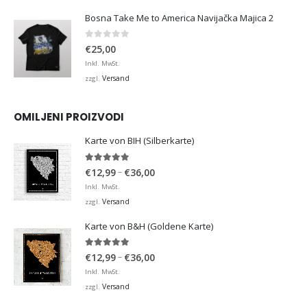
Bosna Take Me to America Navijačka Majica 2
0
von 5
€
25,00
Inkl. MwSt.
Versand
zzgl.
OMILJENI PROIZVODI
Karte von BIH (Silberkarte)
4.92
von 5
Preisspanne:
–
€
12,99
€
36,00
€12,99
Inkl. MwSt.
bis
Versand
zzgl.
€36,00
Karte von B&H (Goldene Karte)
4.98
von 5
Preisspanne:
–
€
12,99
€
36,00
€12,99
Inkl. MwSt.
bis
Versand
zzgl.
€36,00