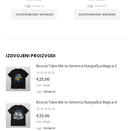
,00
€32,00
€32,0
zzgl.
Versand
zzgl.
Versand
duktseite gewählt werden
Dieses Produkt weist mehrere Varianten auf. Die Optionen können auf der Produktseite gewählt werden
Dieses Produkt weist mehrere Varianten auf. Die Optionen können auf der Produktseite
AUSFÜHRUNG WÄHLEN
AUSFÜHRUNG WÄHLEN
IZDVOJENI PROIZVODI
Bosna Take Me to America Navijačka Majica 3
0
von 5
€
25,00
Inkl. MwSt.
Versand
zzgl.
Bosna Take Me to America Navijačka Majica 4
0
von 5
€
25,00
Inkl. MwSt.
Versand
zzgl.