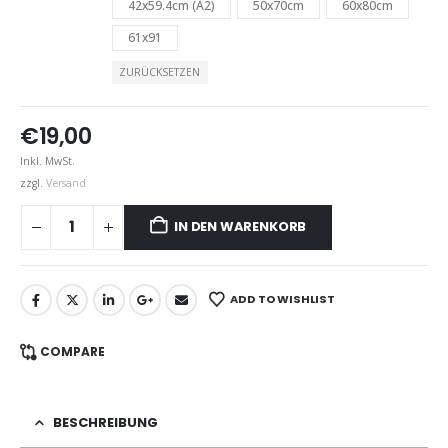
42x59.4cm (A2)
50x70cm
60x80cm
61x91
ZURÜCKSETZEN
€
19,00
Inkl. MwSt.
zzgl.
Versand
IN DEN WARENKORB
ADD TO WISHLIST
COMPARE
BESCHREIBUNG