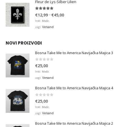
Fleur de Lys-Silber Lilien
4.95
von 5
Preisspanne:
–
€
12,99
€
45,00
€12,99
Inkl. MwSt.
bis
Versand
zzgl.
€45,00
NOVI PROIZVODI
Bosna Take Me to America Navijačka Majica 3
0
von 5
€
25,00
Inkl. MwSt.
Versand
zzgl.
Bosna Take Me to America Navijačka Majica 4
0
von 5
€
25,00
Inkl. MwSt.
Versand
zzgl.
Bosna Take Me to America Navijačka Majica 2