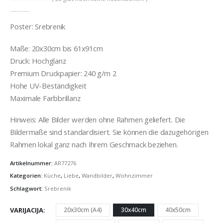
0
out of 5
Poster: Srebrenik
Maße: 20x30cm bis 61x91cm
Druck: Hochglanz
Premium Druckpapier: 240 g/m 2
Hohe UV-Beständigkeit
Maximale Farbbrillanz
Hinweis: Alle Bilder werden ohne Rahmen geliefert. Die
Bildermaße sind standardisiert. Sie können die dazugehörigen
Rahmen lokal ganz nach Ihrem Geschmack beziehen.
Artikelnummer:
AR77276
Kategorien:
Küche
,
Liebe
,
Wandbilder
,
Wohnzimmer
Schlagwort:
Srebrenik
VARIJACIJA
20x30cm (A4)
30x40cm
40x50cm