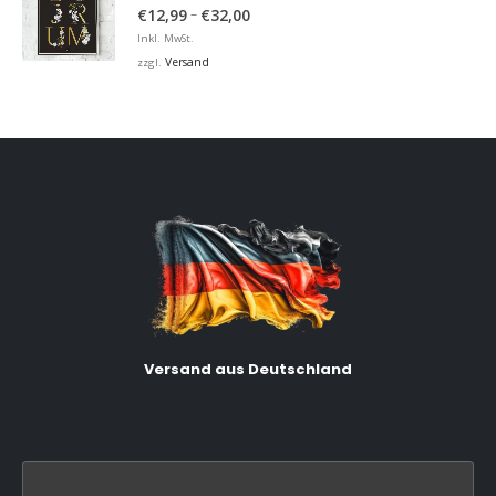
5.00
von 5
Preisspanne:
–
€
12,99
€
32,00
€12,99
Inkl. MwSt.
bis
Versand
zzgl.
€32,00
Versand aus Deutschland