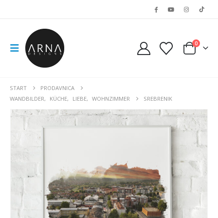
0
START
PRODAVNICA
WANDBILDER
,
KÜCHE
,
LIEBE
,
WOHNZIMMER
SREBRENIK