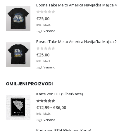
Bosna Take Me to America Navijačka Majica 4
0
von 5
€
25,00
Inkl. MwSt.
Versand
zzgl.
Bosna Take Me to America Navijačka Majica 2
0
von 5
€
25,00
Inkl. MwSt.
Versand
zzgl.
OMILJENI PROIZVODI
Karte von BIH (Silberkarte)
4.92
von 5
Preisspanne:
–
€
12,99
€
36,00
€12,99
Inkl. MwSt.
bis
Versand
zzgl.
€36,00
Karte von B&H (Goldene Karte)