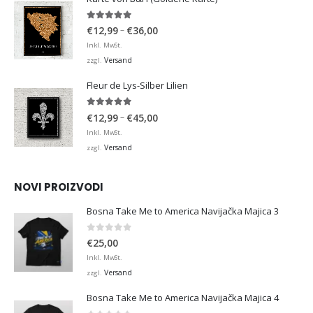
4.98
von 5
Preisspanne:
–
€
12,99
€
36,00
€12,99
Inkl. MwSt.
bis
Versand
zzgl.
€36,00
Fleur de Lys-Silber Lilien
4.95
von 5
Preisspanne:
–
€
12,99
€
45,00
€12,99
Inkl. MwSt.
bis
Versand
zzgl.
€45,00
NOVI PROIZVODI
Bosna Take Me to America Navijačka Majica 3
0
von 5
€
25,00
Inkl. MwSt.
Versand
zzgl.
Bosna Take Me to America Navijačka Majica 4