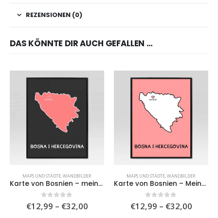
REZENSIONEN (0)
DAS KÖNNTE DIR AUCH GEFALLEN …
MAPS UND STÄDTE
,
WANDBILDER
MAPS UND STÄDTE
,
WANDBILDER
Karte von Bosnien – meine Stadt II
Karte von Bosnien – Meine Stadt
Preisspanne:
Preiss
0
von 5
0
von 5
€
12,99
–
€
32,00
€
12,99
–
€
32,00
€12,99
€12,9