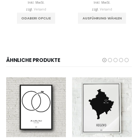
bis
bis
Inkl. MwSt.
Inkl. MwSt.
€32,00
€32,0
zzgl.
Versand
zzgl.
Versand
Dieses Produkt weist mehrere Varianten auf. Die Optionen können auf der Produktseite gewählt werden
Dieses Produkt weist mehrere Varianten auf. Die Optionen können auf der Produktseite
ODABERI OPCIJE
AUSFÜHRUNG WÄHLEN
ÄHNLICHE PRODUKTE