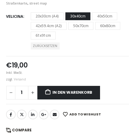
Straßenkarte
,
street map
VELICINA
20x30cm (A4)
30x40cm
40x50cm
42x59.4cm (A2)
50x70cm
60x80cm
61x91cm
ZURÜCKSETZEN
€
19,00
Inkl. MwSt.
zzgl.
Versand
IN DEN WARENKORB
ADD TO WISHLIST
COMPARE