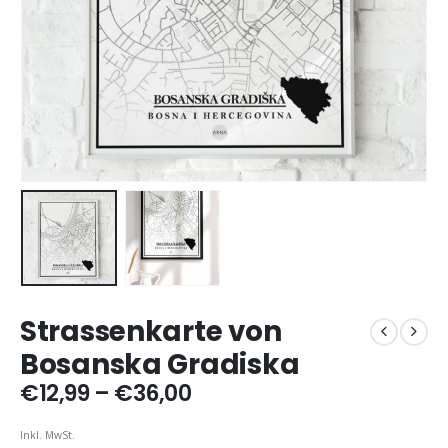
Strassenkarte von
Bosanska Gradiska
Preisspanne:
€
12,99
–
€
36,00
€12,99
bis
Inkl. MwSt.