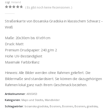
€36,00
zzgl.
Versand
( Es gibt noch keine Rezensionen. )
0
out of 5
Straßenkarte von Bosanska Gradiska in klassischem Schwarz –
Weiß
Maße: 20x30cm bis 61x91cm
Druck: Matt
Premium Druckpapier: 240 g/m 2
Hohe UV-Beständigkeit
Maximale Farbbrillanz
Hinweis: Alle Bilder werden ohne Rahmen geliefert. Die
Bildermaße sind standardisiert. Sie können die dazugehörigen
Rahmen lokal ganz nach Ihrem Geschmack beziehen.
Artikelnummer:
AR65453
Kategorien:
Maps und Städte
,
Wandbilder
Schlagwörter:
bosanska gradiska
,
Bosnien
,
Bosnien
,
Bosnien
,
gradiska
,