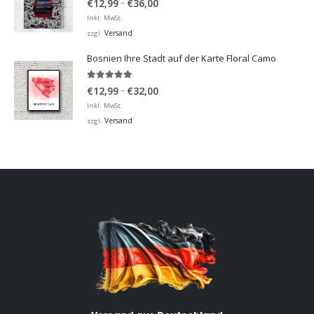
Preisspanne:
–
€
12,99
€
36,00
€12,99
Inkl. MwSt.
bis
Versand
zzgl.
€36,00
Bosnien Ihre Stadt auf der Karte Floral Camo
5.00
von 5
Preisspanne:
–
€
12,99
€
32,00
€12,99
Inkl. MwSt.
bis
Versand
zzgl.
€32,00