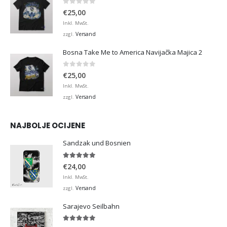
0
von 5
€
25,00
Inkl. MwSt.
Versand
zzgl.
Bosna Take Me to America Navijačka Majica 2
0
von 5
€
25,00
Inkl. MwSt.
Versand
zzgl.
NAJBOLJE OCIJENE
Sandzak und Bosnien
5.00
von 5
€
24,00
Inkl. MwSt.
Versand
zzgl.
Sarajevo Seilbahn
5.00
von 5