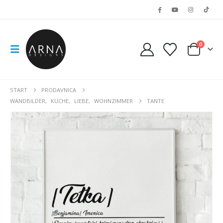
0
START
PRODAVNICA
WANDBILDER
,
KÜCHE
,
LIEBE
,
WOHNZIMMER
TANTE