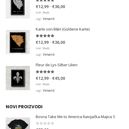
4.92
von 5
Preisspanne:
–
€
12,99
€
36,00
€12,99
Inkl. MwSt.
bis
Versand
zzgl.
€36,00
Karte von B&H (Goldene Karte)
4.98
von 5
Preisspanne:
–
€
12,99
€
36,00
€12,99
Inkl. MwSt.
bis
Versand
zzgl.
€36,00
Fleur de Lys-Silber Lilien
4.95
von 5
Preisspanne:
–
€
12,99
€
45,00
€12,99
Inkl. MwSt.
bis
Versand
zzgl.
€45,00
NOVI PROIZVODI
Bosna Take Me to America Navijačka Majica 3
0
von 5