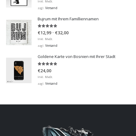
€12,99
Inkl. MwSt.
bis
Versand
zzgl.
€32,00
Bujrum mit Ihrem Familliennamen
5.00
von 5
Preisspanne:
–
€
12,99
€
32,00
€12,99
Inkl. MwSt.
bis
Versand
zzgl.
€32,00
Goldene Karte von Bosnien mit Ihrer Stadt
5.00
von 5
€
24,00
Inkl. MwSt.
Versand
zzgl.