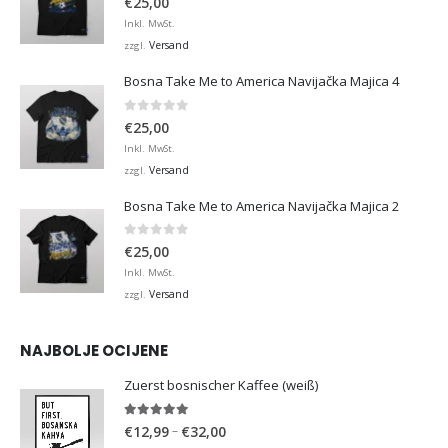
€
25,00
Inkl. MwSt.
Versand
zzgl.
Bosna Take Me to America Navijačka Majica 4
0
von 5
€
25,00
Inkl. MwSt.
Versand
zzgl.
Bosna Take Me to America Navijačka Majica 2
0
von 5
€
25,00
Inkl. MwSt.
Versand
zzgl.
NAJBOLJE OCIJENE
Zuerst bosnischer Kaffee (weiß)
5.00
von 5
Preisspanne:
–
€
12,99
€
32,00