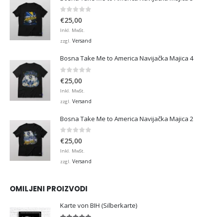
0
von 5
€
25,00
Inkl. MwSt.
Versand
zzgl.
Bosna Take Me to America Navijačka Majica 4
0
von 5
€
25,00
Inkl. MwSt.
Versand
zzgl.
Bosna Take Me to America Navijačka Majica 2
0
von 5
€
25,00
Inkl. MwSt.
Versand
zzgl.
OMILJENI PROIZVODI
Karte von BIH (Silberkarte)