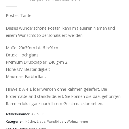
0
out of 5
Poster: Tante
Dieses wunderschöne Poster kann mit eueren Namen und
einem Wunschfoto personalisiert werden.
Maße: 20x30cm bis 61x91cm
Druck: Hochglanz
Premium Druckpapier: 240 g/m 2
Hohe UV-Beständigkeit
Maximale Farbbrillanz
Hinweis: Alle Bilder werden ohne Rahmen geliefert. Die
Bildermaße sind standardisiert. Sie können die dazugehörigen
Rahmen lokal ganz nach Ihrem Geschmack beziehen.
Artikelnummer:
AR65388
Kategorien:
Küche
,
Liebe
,
Wandbilder
,
Wohnzimmer
Schlagwörter:
tante
,
tetka