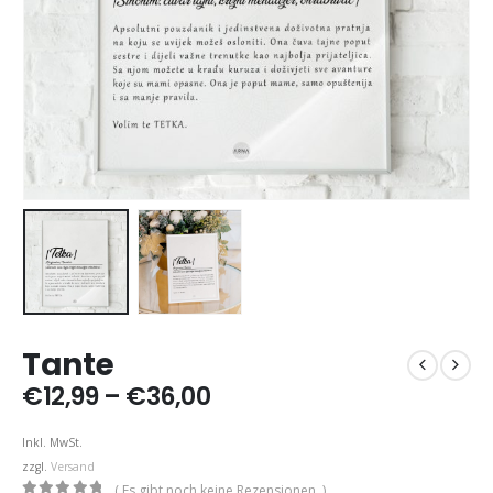
Tante
Preisspanne:
€
12,99
–
€
36,00
€12,99
bis
Inkl. MwSt.
€36,00
zzgl.
Versand
( Es gibt noch keine Rezensionen. )