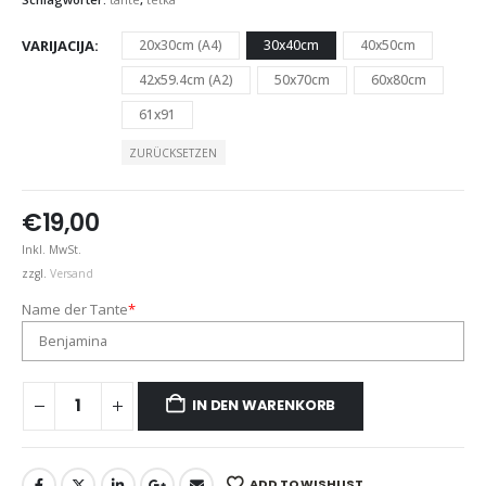
VARIJACIJA
20x30cm (A4)
30x40cm
40x50cm
42x59.4cm (A2)
50x70cm
60x80cm
61x91
ZURÜCKSETZEN
€
19,00
Inkl. MwSt.
zzgl.
Versand
Name der Tante
*
IN DEN WARENKORB
ADD TO WISHLIST