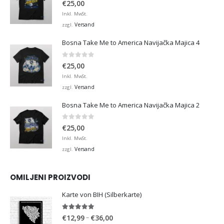
0
von 5
€
25,00
Inkl. MwSt.
Versand
zzgl.
Bosna Take Me to America Navijačka Majica 4
0
von 5
€
25,00
Inkl. MwSt.
Versand
zzgl.
Bosna Take Me to America Navijačka Majica 2
0
von 5
€
25,00
Inkl. MwSt.
Versand
zzgl.
OMILJENI PROIZVODI
Karte von BIH (Silberkarte)
4.92
von 5
Preisspanne:
–
€
12,99
€
36,00