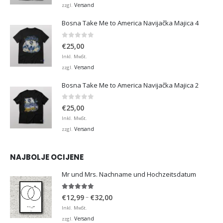
Versand
zzgl.
Bosna Take Me to America Navijačka Majica 4
0
von 5
€
25,00
Inkl. MwSt.
Versand
zzgl.
Bosna Take Me to America Navijačka Majica 2
0
von 5
€
25,00
Inkl. MwSt.
Versand
zzgl.
NAJBOLJE OCIJENE
Mr und Mrs. Nachname und Hochzeitsdatum
5.00
von 5
Preisspanne:
–
€
12,99
€
32,00
€12,99
Inkl. MwSt.
bis
Versand
zzgl.