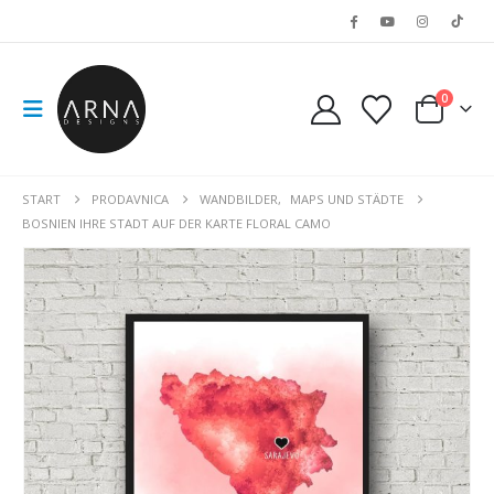
0
START
PRODAVNICA
WANDBILDER
,
MAPS UND STÄDTE
BOSNIEN IHRE STADT AUF DER KARTE FLORAL CAMO