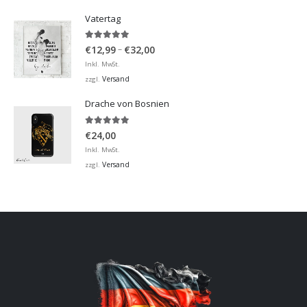
€32,00
Vatertag
5.00
von 5
Preisspanne:
–
€
12,99
€
32,00
€12,99
Inkl. MwSt.
bis
Versand
zzgl.
€32,00
Drache von Bosnien
5.00
von 5
€
24,00
Inkl. MwSt.
Versand
zzgl.