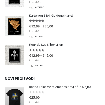
€12,99
Inkl. MwSt.
bis
Versand
zzgl.
€36,00
Karte von B&H (Goldene Karte)
4.98
von 5
Preisspanne:
–
€
12,99
€
36,00
€12,99
Inkl. MwSt.
bis
Versand
zzgl.
€36,00
Fleur de Lys-Silber Lilien
4.95
von 5
Preisspanne:
–
€
12,99
€
45,00
€12,99
Inkl. MwSt.
bis
Versand
zzgl.
€45,00
NOVI PROIZVODI
Bosna Take Me to America Navijačka Majica 3
0
von 5
€
25,00
Inkl. MwSt.