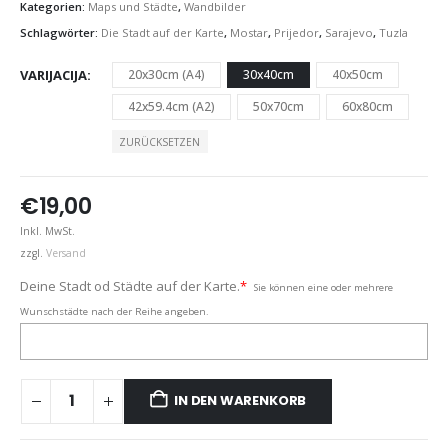
Kategorien:
Maps und Städte
,
Wandbilder
Schlagwörter:
Die Stadt auf der Karte
,
Mostar
,
Prijedor
,
Sarajevo
,
Tuzla
VARIJACIJA
20x30cm (A4)
30x40cm
40x50cm
42x59.4cm (A2)
50x70cm
60x80cm
ZURÜCKSETZEN
€
19,00
Inkl. MwSt.
zzgl.
Versand
Deine Stadt od Städte auf der Karte.
*
Sie können eine oder mehrere
Wunschstädte nach der Reihe angeben.
IN DEN WARENKORB