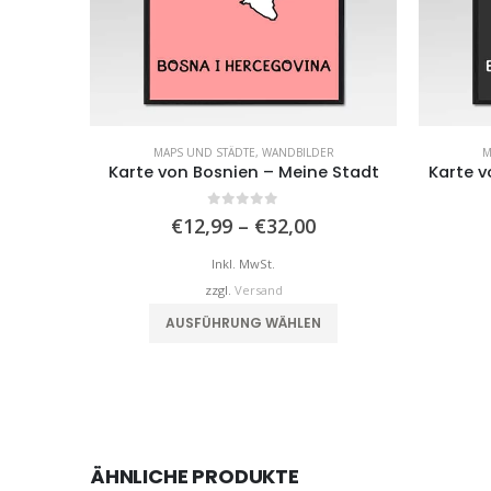
MAPS UND STÄDTE
,
WANDBILDER
M
Karte von Bosnien – Meine Stadt
Karte v
0
von 5
Preisspanne:
€
12,99
–
€
32,00
€12,99
bis
Inkl. MwSt.
€32,00
zzgl.
Versand
Dieses Produkt weist mehrere Varianten auf. Die Optionen können auf der Produktseite gewählt werden
AUSFÜHRUNG WÄHLEN
ÄHNLICHE PRODUKTE