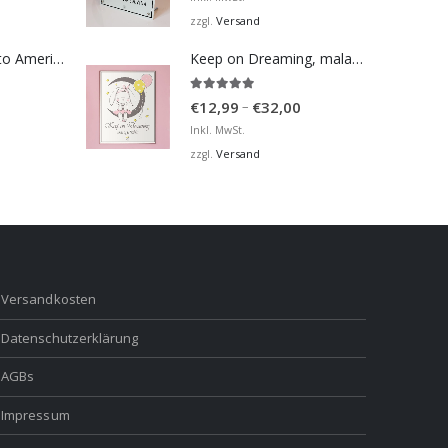
Versand
zzgl.
Bosna Take Me to America Navijačka Majica 2
Keep on Dreaming, mala moja barbiko
5.00
von 5
Preisspanne:
–
€
12,99
€
32,00
€12,99
Inkl. MwSt.
bis
Versand
zzgl.
€32,00
Versandkosten
Datenschutzerklärung
AGBs
Impressum