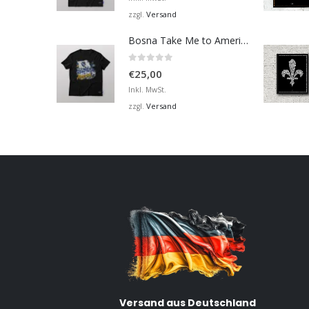
Versand
zzgl.
Bosna Take Me to America Navijačka Majica 2
0
von 5
€
25,00
Inkl. MwSt.
Versand
zzgl.
Versand aus Deutschland