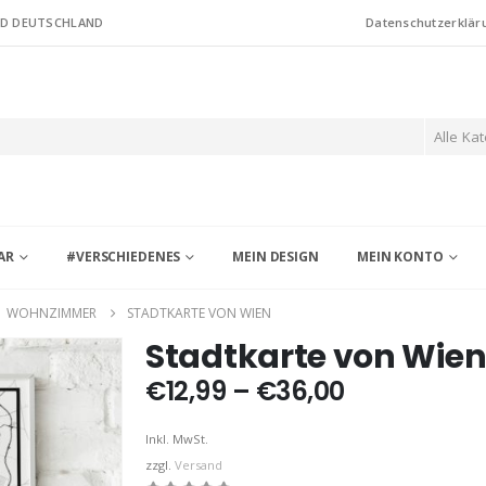
ND DEUTSCHLAND
Datenschutzerklär
Alle Ka
AR
#VERSCHIEDENES
MEIN DESIGN
MEIN KONTO
,
WOHNZIMMER
STADTKARTE VON WIEN
Stadtkarte von Wie
Preisspann
€
12,99
–
€
36,00
€12,99
bis
Inkl. MwSt.
€36,00
zzgl.
Versand