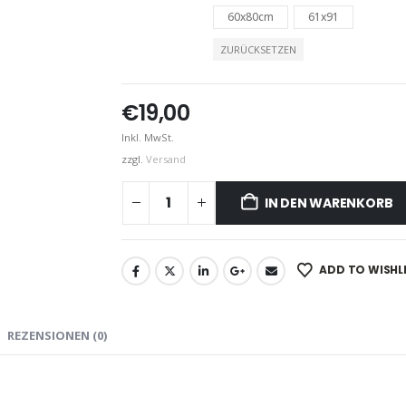
60x80cm
61x91
ZURÜCKSETZEN
€
19,00
Inkl. MwSt.
zzgl.
Versand
IN DEN WARENKORB
ADD TO WISHL
REZENSIONEN (0)