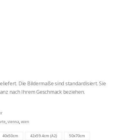
iefert. Die Bildermaße sind standardisiert. Sie
anz nach Ihrem Geschmack beziehen.
er
arte
,
vienna
,
wien
40x50cm
42x59.4cm (A2)
50x70cm