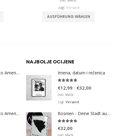
is
bis
Inkl. MwSt.
€55,00
€60,00
zzgl.
Versand
Dieses Produkt weist mehrere Varianten auf. Die Optionen können auf der Produktseite gewählt werden
Dieses Produkt weist mehrere Varianten auf. Die Optionen können auf der Produktseite gewählt werden
AUSFÜHRUNG WÄHLEN
NAJBOLJE OCIJENE
Bosna Take Me to America Navijačka Majica 3
Imena, datum i rečenica
5.00
von 5
Preisspanne:
–
€
12,99
€
32,00
€12,99
Inkl. MwSt.
bis
Versand
zzgl.
€32,00
Bosna Take Me to America Navijačka Majica 4
Bosnien - Deine Stadt auf der Karte - Black
5.00
von 5
€
32,00
Inkl. MwSt.