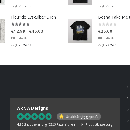
bis
Versand
Versand
zzgl.
zzgl.
€36,00
Fleur de Lys-Silber Lilien
4.95
von 5
0
von 5
Preisspanne:
–
€
12,99
€
45,00
€
25,00
€12,99
Inkl. MwSt.
Inkl. MwSt.
bis
Versand
Versand
zzgl.
zzgl.
€45,00
ARNA Designs
Unabhängig geprüft
4.95 Shopbewertung
(3325 Rezensionen)
|
4.91 Produktbewertung