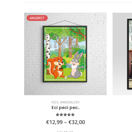
ANGEBOT
NDBILDER
,
WOHNZIMMER
KIDS
,
WANDBILDER
Eci peci pec..
5.00
von 5
reisspanne:
Preisspanne:
€
12,99
–
€
32,00
12,99
€12,99