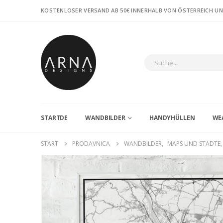
KOSTENLOSER VERSAND AB 50€ INNERHALB VON ÖSTERREICH U
STARTDE
WANDBILDER
HANDYHÜLLEN
WE
START
PRODAVNICA
WANDBILDER
,
MAPS UND STÄDTE