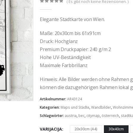
( Es gibt noch keine Rezensionen. )
0
out of 5
Elegante Stadtkarte von Wien.
Maße: 20x30cm bis 61x91cm
Druck: Hochglanz
Premium Druckpapier: 240 g/m 2
Hohe UV-Beständigkeit
Maximale Farbbrillanz
Hinweis: Alle Bilder werden ohne Rahmen gel
können die dazugehörigen Rahmen lokal g
Artikelnummer:
AR43124
Kategorien:
Maps und Städte
,
Wandbilder
,
Wohnzimm
Schlagwörter:
austria
,
bec
,
citymap
,
österreich
,
stadtk
VARIJACIJA
20x30cm (A4)
30x40cm