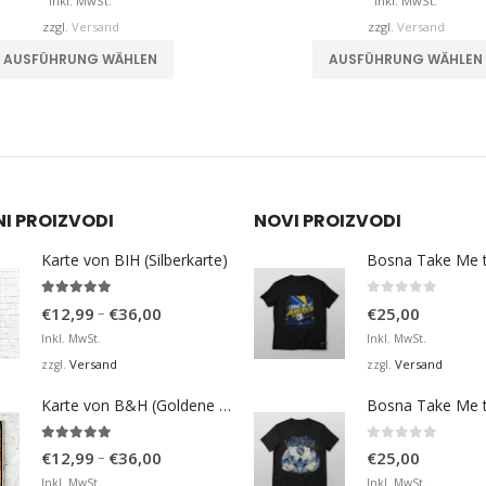
bis
b
Inkl. MwSt.
Inkl. MwSt.
€32,00
zzgl.
Versand
zzgl.
Versand
Dieses Produkt weist mehrere Varianten auf. Die Optionen können auf der Produktseite gewählt werden
AUSFÜHRUNG WÄHLEN
AUSFÜHRUNG WÄHLEN
NI PROIZVODI
NOVI PROIZVODI
Karte von BIH (Silberkarte)
4.92
von 5
0
von 5
Preisspanne:
–
€
12,99
€
36,00
€
25,00
€12,99
Inkl. MwSt.
Inkl. MwSt.
bis
Versand
Versand
zzgl.
zzgl.
€36,00
Karte von B&H (Goldene Karte)
4.98
von 5
0
von 5
Preisspanne:
–
€
12,99
€
36,00
€
25,00
€12,99
Inkl. MwSt.
Inkl. MwSt.