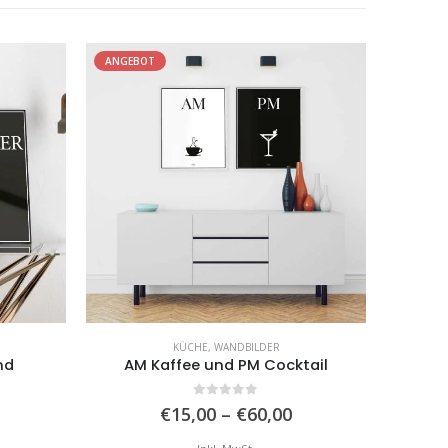
ANGEBOT
ANGEBO
KÜCHE
,
WANDBILDER
nd
AM Kaffee und PM Cocktail
0
von 5
Preisspanne:
Preisspanne:
€
15,00
–
€
60,00
€22,00
€15,00