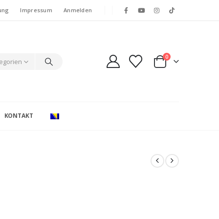
ung
Impressum
Anmelden
0
tegorien
KONTAKT
n
e: