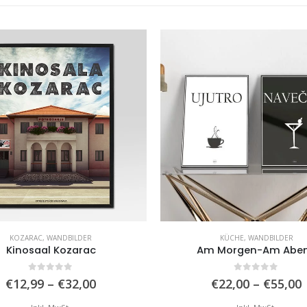
KOZARAC
,
WANDBILDER
KÜCHE
,
WANDBILDER
Kinosaal Kozarac
Am Morgen-Am Abe
0
von 5
0
von 5
Preisspanne:
€
12,99
–
€
32,00
€
22,00
–
€
55,00
€12,99