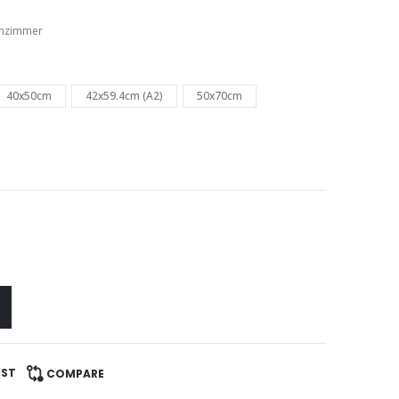
nzimmer
40x50cm
42x59.4cm (A2)
50x70cm
IST
COMPARE