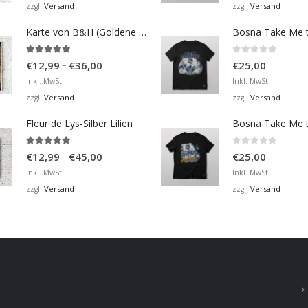
bis
Versand
Versand
zzgl.
zzgl.
€36,00
Karte von B&H (Goldene Karte)
4.98
von 5
0
von 5
Preisspanne:
–
€
12,99
€
36,00
€
25,00
€12,99
Inkl. MwSt.
Inkl. MwSt.
bis
Versand
Versand
zzgl.
zzgl.
€36,00
Fleur de Lys-Silber Lilien
4.95
von 5
0
von 5
Preisspanne:
–
€
12,99
€
45,00
€
25,00
€12,99
Inkl. MwSt.
Inkl. MwSt.
bis
Versand
Versand
zzgl.
zzgl.
€45,00