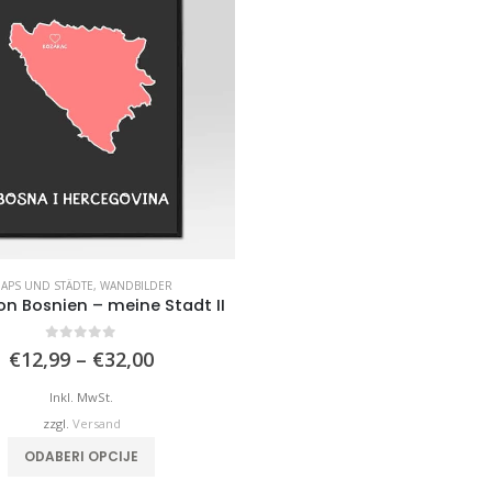
APS UND STÄDTE
,
WANDBILDER
on Bosnien – meine Stadt II
0
von 5
Preisspanne:
€
12,99
–
€
32,00
€12,99
bis
Inkl. MwSt.
€32,00
zzgl.
Versand
Dieses Produkt weist mehrere Varianten auf. Die Optionen können auf der Produktseite gewählt werden
ODABERI OPCIJE