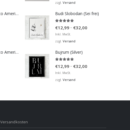
Versand
zzgl.
Bosna Take Me to America Navijačka Majica 4
Budi Slobodan (Sei frei)
5.00
von 5
Preisspanne:
–
€
12,99
€
32,00
€12,99
Inkl. MwSt.
bis
Versand
zzgl.
€32,00
Bosna Take Me to America Navijačka Majica 2
Bujrum (Silver)
5.00
von 5
Preisspanne:
–
€
12,99
€
32,00
€12,99
Inkl. MwSt.
bis
Versand
zzgl.
€32,00
Versandkosten