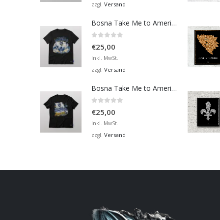
Versand
zzgl.
Bosna Take Me to America Navijačka Majica 4
0
von 5
€
25,00
Inkl. MwSt.
Versand
zzgl.
Bosna Take Me to America Navijačka Majica 2
0
von 5
€
25,00
Inkl. MwSt.
Versand
zzgl.