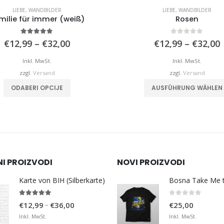
LIEBE
,
WANDBILDER
LIEBE
,
WANDBILDER
milie für immer (weiß)
Rosen
5.00
von 5
0
von 5
Preisspanne:
€
12,99
–
€
32,00
€
12,99
–
€
32,00
€12,99
bis
b
Inkl. MwSt.
Inkl. MwSt.
€32,00
zzgl.
Versand
zzgl.
Versand
Dieses Produkt weist mehrere Varianten auf. Die Optionen können auf der Produktseite gewählt werden
ODABERI OPCIJE
AUSFÜHRUNG WÄHLEN
NI PROIZVODI
NOVI PROIZVODI
Karte von BIH (Silberkarte)
4.92
von 5
0
von 5
Preisspanne:
–
€
12,99
€
36,00
€
25,00
€12,99
Inkl. MwSt.
Inkl. MwSt.