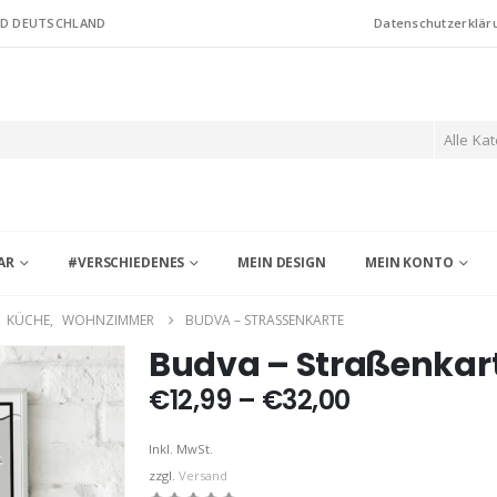
ND DEUTSCHLAND
Datenschutzerklär
Alle Ka
AR
#VERSCHIEDENES
MEIN DESIGN
MEIN KONTO
,
KÜCHE
,
WOHNZIMMER
BUDVA – STRASSENKARTE
Budva – Straßenkar
Preisspann
€
12,99
–
€
32,00
€12,99
bis
Inkl. MwSt.
€32,00
zzgl.
Versand