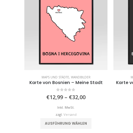
MAPS UND STÄDTE
,
WANDBILDER
M
Karte von Bosnien – Meine Stadt
Karte v
0
von 5
Preisspanne:
€
12,99
–
€
32,00
€12,99
bis
Inkl. MwSt.
€32,00
zzgl.
Versand
Dieses Produkt weist mehrere Varianten auf. Die Optionen können auf der Produktseite gewählt werden
AUSFÜHRUNG WÄHLEN