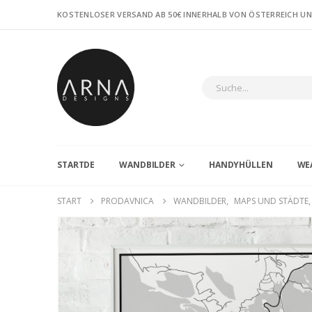
KOSTENLOSER VERSAND AB 50€ INNERHALB VON ÖSTERREICH U
STARTDE
WANDBILDER
HANDYHÜLLEN
WE
START
PRODAVNICA
WANDBILDER
,
MAPS UND STÄDTE