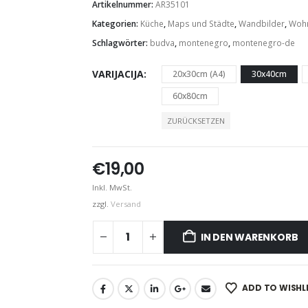
Artikelnummer:
AR35101
Kategorien:
Küche
,
Maps und Städte
,
Wandbilder
,
Woh
Schlagwörter:
budva
,
montenegro
,
montenegro-de
VARIJACIJA
20x30cm (A4)
30x40cm
60x80cm
ZURÜCKSETZEN
€
19,00
Inkl. MwSt.
zzgl.
Versand
IN DEN WARENKORB
ADD TO WISHL