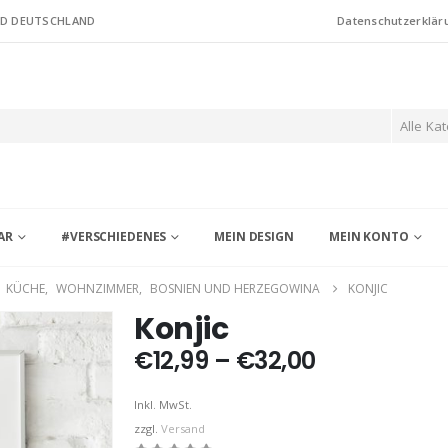
ND DEUTSCHLAND
Datenschutzerklär
Alle Ka
AR
#VERSCHIEDENES
MEIN DESIGN
MEIN KONTO
,
KÜCHE
,
WOHNZIMMER
,
BOSNIEN UND HERZEGOWINA
KONJIC
Konjic
Preisspann
€
12,99
–
€
32,00
€12,99
bis
Inkl. MwSt.
€32,00
zzgl.
Versand