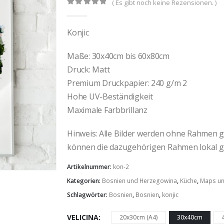
( Es gibt noch keine Rezensionen. )
0
out of 5
Konjic
Maße: 30x40cm bis 60x80cm
Druck: Matt
Premium Druckpapier: 240 g/m 2
Hohe UV-Beständigkeit
Maximale Farbbrillanz
Hinweis: Alle Bilder werden ohne Rahmen gel
können die dazugehörigen Rahmen lokal g
Artikelnummer:
kon-2
Kategorien:
Bosnien und Herzegowina
,
Küche
,
Maps un
Schlagwörter:
Bosnien
,
Bosnien
,
konjic
VELICINA
20x30cm (A4)
30x40cm