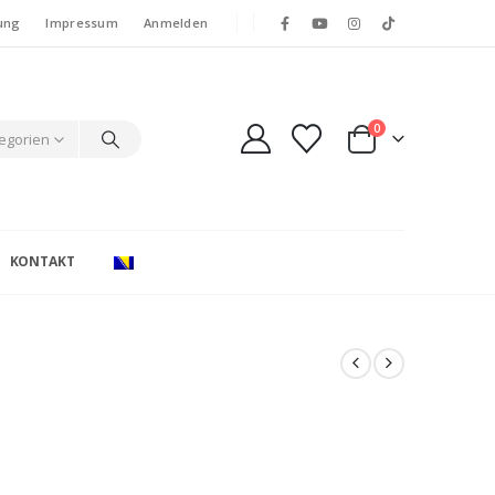
ung
Impressum
Anmelden
0
tegorien
KONTAKT
e: