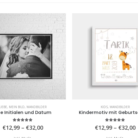
ANGEBOT
KIDS
,
WANDBILDER
KÜCHE
,
LIEBE
,
MAPS UND STÄDTE
,
WAN
rmotiv mit Geburtsdaten
Bosnian Roots
5.00
von 5
0
von 5
Preisspanne:
€
12,99
–
€
32,00
€
12,99
–
€
32,00
€12,99