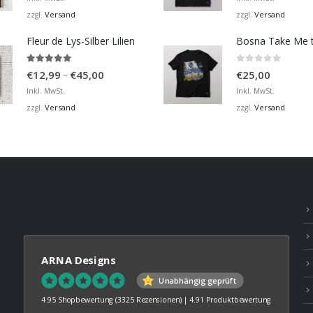
bis
Versand
Versand
zzgl.
zzgl.
€36,00
Fleur de Lys-Silber Lilien
4.95
von 5
0
von 5
Preisspanne:
–
€
12,99
€
45,00
€
25,00
€12,99
Inkl. MwSt.
Inkl. MwSt.
bis
Versand
Versand
zzgl.
zzgl.
€45,00
ARNA Designs
Unabhängig geprüft
4.95 Shopbewertung
(3325 Rezensionen)
|
4.91 Produktbewertung