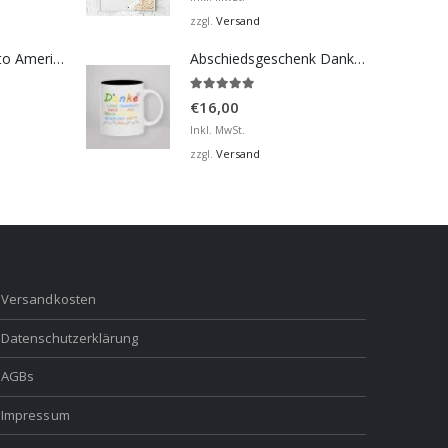
bis
Versand
zzgl.
€32,00
Bosna Take Me to America Navijačka Majica 2
Abschiedsgeschenk Danke Tasse für Kindergarten, Hort
5.00
von 5
€
16,00
Inkl. MwSt.
Versand
zzgl.
Versandkosten
Datenschutzerklärung
AGBs
Impressum