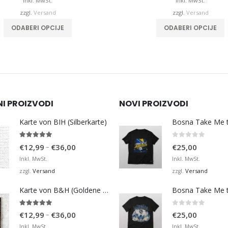
bis
b
Inkl. MwSt.
Inkl. MwSt.
€32,00
zzgl.
Versand
zzgl.
Versand
Dieses Produkt weist mehrere Varianten auf. Die Optionen können auf der Produktseite gewählt werden
ODABERI OPCIJE
AUSFÜHRUNG WÄHLEN
NI PROIZVODI
NOVI PROIZVODI
Karte von BIH (Silberkarte)
4.92
von 5
0
von 5
Preisspanne:
–
€
12,99
€
36,00
€
25,00
€12,99
Inkl. MwSt.
Inkl. MwSt.
bis
Versand
Versand
zzgl.
zzgl.
€36,00
Karte von B&H (Goldene Karte)
4.98
von 5
0
von 5
Preisspanne:
–
€
12,99
€
36,00
€
25,00
€12,99
Inkl. MwSt.
Inkl. MwSt.