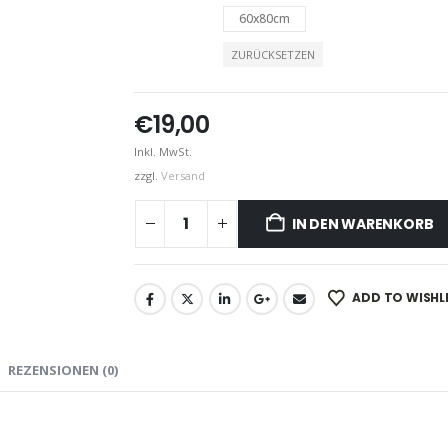
60x80cm
ZURÜCKSETZEN
€
19,00
Inkl. MwSt.
zzgl.
Versand
IN DEN WARENKORB
ADD TO WISHL
REZENSIONEN (0)