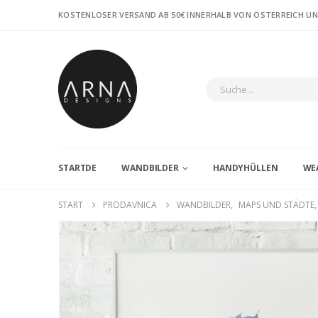
KOSTENLOSER VERSAND AB 50€ INNERHALB VON ÖSTERREICH U
STARTDE
WANDBILDER
HANDYHÜLLEN
WE
START
PRODAVNICA
WANDBILDER
,
MAPS UND STÄDTE