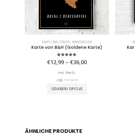
MAPS UND STÄDTE
,
WANDBILDER
M
Karte von B&H (Goldene Karte)
Kar
4.98
von 5
Preisspanne:
€
12,99
–
€
36,00
€12,99
bis
Inkl. MwSt.
€36,00
zzgl.
Versand
Dieses Produkt weist mehrere Varianten auf. Die Optionen können auf der Produktseite gewählt werden
ODABERI OPCIJE
ÄHNLICHE PRODUKTE