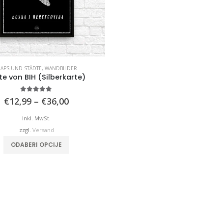
APS UND STÄDTE
,
WANDBILDER
te von BIH (Silberkarte)
4.92
von 5
Preisspanne:
€
12,99
–
€
36,00
€12,99
bis
Inkl. MwSt.
€36,00
zzgl.
Versand
Dieses Produkt weist mehrere Varianten auf. Die Optionen können auf der Produktseite gewählt werden
ODABERI OPCIJE