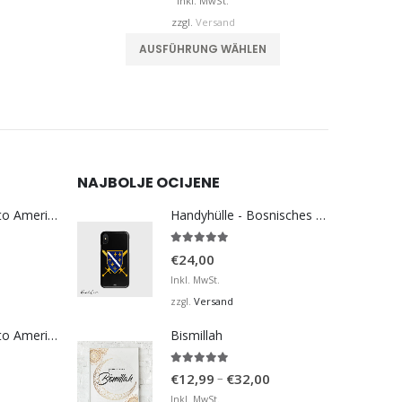
is
bis
Inkl. MwSt.
€32,00
€32,00
zzgl.
Versand
Dieses Produkt weist mehrere Varianten auf. Die Optionen können auf der Produktseite gewählt werden
Dieses Produkt weist mehrere Varianten auf. Die Optionen können auf der Produktseite gewählt werden
ODABERI OPCIJE
NAJBOLJE OCIJENE
Bosna Take Me to America Navijačka Majica 3
Handyhülle - Bosnisches Wappen
5.00
von 5
€
24,00
Inkl. MwSt.
Versand
zzgl.
Bosna Take Me to America Navijačka Majica 4
Bismillah
5.00
von 5
Preisspanne:
–
€
12,99
€
32,00
€12,99
Inkl. MwSt.