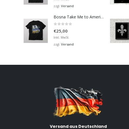
Versand
zzgl.
Bosna Take Me to America Navijačka Majica 2
0
von 5
€
25,00
Inkl. MwSt.
Versand
zzgl.
Versand aus Deutschland